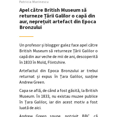
Patricia Marinescu
Apel către British Museum să
returneze Țării Galilor o capă din
aur, neprețuit artefact din Epoca
Bronzului
Un profesor și blogger galez face apel către
British Museum să returneze Țării Galilor o
capă din aur veche de mii de ani, descoperită
în 1833 în Mold, Flintshire.
Artefactul din Epoca Bronzului ar trebui
returnat și expus în Țara Galilor, susține
Andrew Green.
Capa se află, de când a fost găsită, la British
Museum. În 1833, nu existau muzee publice
în Țara Galilor, iar din acest motiv a fost
luată de aici.
Andrew Green spune, potrivit BBC, că