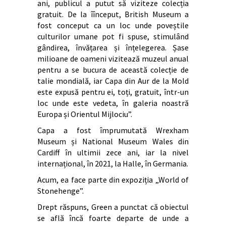
ani, publicul a putut să viziteze colecția
gratuit. De la îînceput, British Museum a
fost conceput ca un loc unde poveștile
culturilor umane pot fi spuse, stimulând
gândirea, învățarea și înțelegerea. Șase
milioane de oameni vizitează muzeul anual
pentru a se bucura de această colecție de
talie mondială, iar Capa din Aur de la Mold
este expusă pentru ei, toți, gratuit, într-un
loc unde este vedeta, în galeria noastră
Europa și Orientul Mijlociu”.
Capa a fost împrumutată Wrexham
Museum și National Museum Wales din
Cardiff în ultimii zece ani, iar la nivel
internațional, în 2021, la Halle, în Germania.
Acum, ea face parte din expoziția „World of
Stonehenge”.
Drept răspuns, Green a punctat că obiectul
se află încă foarte departe de unde a