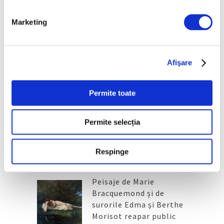
Marketing
Articole recente
Reinterpretare
Afişare
contemporană a operei
lui Brâncuși, în expoziție
de artă urbană la
Permite toate
Belgrad
7 August 2026
Permite selecția
Galeriile Uffizi din
Florența, renovare fără
precedent
Respinge
7 August 2026
Peisaje de Marie
Bracquemond și de
surorile Edma și Berthe
Morisot reapar public