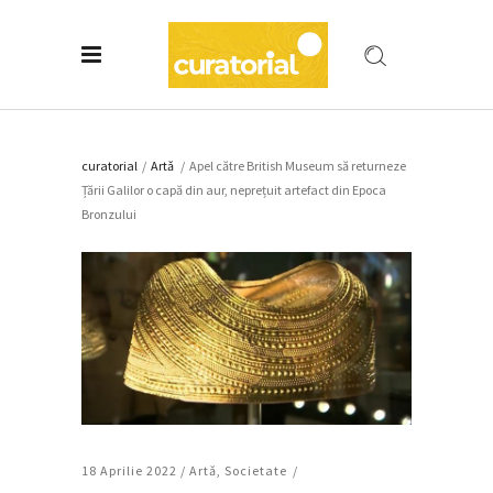
curatorial
/
Artǎ
/
Apel către British Museum să returneze
Țării Galilor o capă din aur, neprețuit artefact din Epoca
Bronzului
18 Aprilie 2022 /
Artǎ
,
Societate