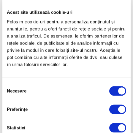
confiscate de la Met depășește
95 de milioane de dolari
Acest site utilizează cookie-uri
Folosim cookie-uri pentru a personaliza conținutul și
6 Iulie 2026
anunțurile, pentru a oferi funcții de rețele sociale și pentru
a analiza traficul. De asemenea, le oferim partenerilor de
rețele sociale, de publicitate și de analize informații cu
privire la modul în care folosiți site-ul nostru. Aceștia le
pot combina cu alte informații oferite de dvs. sau culese
în urma folosirii serviciilor lor.
Selecția
Necesare
consimțământului
Primul trimestru al expoziției
Tapiseriei Bayeux la Londra, sold-
out
Preferinţe
6 Iulie 2026
Statistici