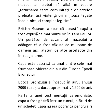
muzeul ar trebui să aibă în vedere
„returnarea către comunități a obiectelor
preluate fără violență ori mijloace legale
îndoielnice, ci complet legitim”.
British Museum a spus că această capă a
fost expusă de mai multe ori în Țara Galilor.
Un purtător de cuvânt al muzeului a
adăugat că a fost văzută de milioane de
oameni aici, alături de alte artefacte din
întreaga lume.
Capa este descrisă ca unul dintre cele mai
frumoase obiecte din aur din Europa Epocii
Bronzului.
Epoca Bronzului a început în jurul anului
2000 î.e.n. și a durat aproximativ 1.500 de ani.
Parte a unei vestimentații ceremoniale,
capa a fost găsită într-un tumul, alături de
un schelet. Capa nu era potrivită pentru a fi