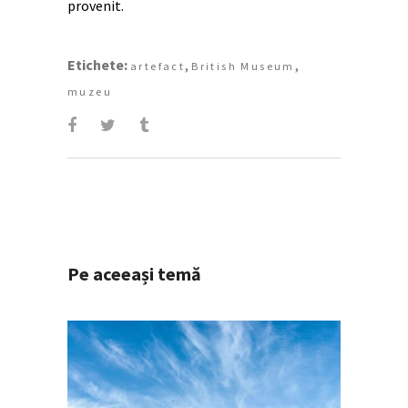
provenit.
Etichete:
,
,
artefact
British Museum
muzeu
Pe aceeași temă