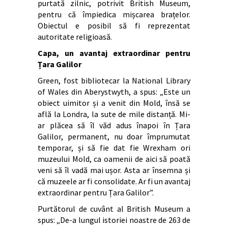
purtată zilnic, potrivit British Museum,
pentru că împiedica mișcarea brațelor.
Obiectul e posibil să fi reprezentat
autoritate religioasă.
Capa, un avantaj extraordinar pentru
Țara Galilor
Green, fost bibliotecar la National Library
of Wales din Aberystwyth, a spus: „Este un
obiect uimitor și a venit din Mold, însă se
află la Londra, la sute de mile distanță. Mi-
ar plăcea să îl văd adus înapoi în Țara
Galilor, permanent, nu doar împrumutat
temporar, și să fie dat fie Wrexham ori
muzeului Mold, ca oamenii de aici să poată
veni să îl vadă mai ușor. Asta ar însemna și
că muzeele ar fi consolidate. Ar fi un avantaj
extraordinar pentru Țara Galilor”.
Purtătorul de cuvânt al British Museum a
spus: „De-a lungul istoriei noastre de 263 de