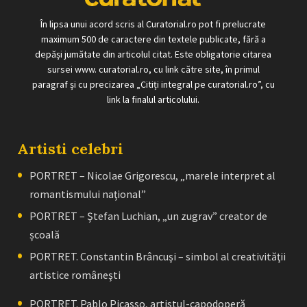
În lipsa unui acord scris al Curatorial.ro pot fi prelucrate
maximum 500 de caractere din textele publicate, fără a
depăși jumătate din articolul citat. Este obligatorie citarea
sursei www. curatorial.ro, cu link către site, în primul
paragraf și cu precizarea „Citiți integral pe curatorial.ro”, cu
link la finalul articolului.
Artisti celebri
PORTRET – Nicolae Grigorescu, „marele interpret al
romantismului naţional”
PORTRET – Ştefan Luchian, „un zugrav” creator de
școală
PORTRET. Constantin Brâncuşi – simbol al creativităţii
artistice româneşti
PORTRET. Pablo Picasso, artistul-capodoperă