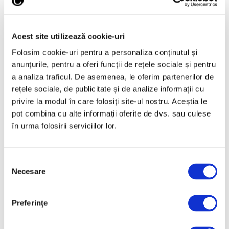
Acest site utilizează cookie-uri
30 Ianuarie 2023
Folosim cookie-uri pentru a personaliza conținutul și
Un tablou rar de Van Dyck, vândut
anunțurile, pentru a oferi funcții de rețele sociale și pentru
pentru 3 milioane de dolari după
a analiza traficul. De asemenea, le oferim partenerilor de
ce proprietarul l-a cumpărat cu
rețele sociale, de publicitate și de analize informații cu
600 de dolari
privire la modul în care folosiți site-ul nostru. Aceștia le
pot combina cu alte informații oferite de dvs. sau culese
în urma folosirii serviciilor lor.
Tabloul „A Study for Saint Jerome” al
pictorului flamand Anthony van Dyck, care
înfățișează un bărbat în vârstă nud care stă
Selecția
pe un scaun, a fost vândut la Sotheby's
Necesare
consimțământului
pentru 3,1 milioane de dolari. Lucrarea este
un studiu pentru o pictură
Preferinţe
Continuă lectura >