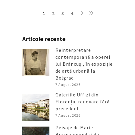
1
2
3
4
Articole recente
Reinterpretare
contemporană a operei
lui Brâncuși, în expoziție
de artă urbană la
Belgrad
7 August 2026
Galeriile Uffizi din
Florența, renovare fără
precedent
7 August 2026
Peisaje de Marie
Bracquemond și de