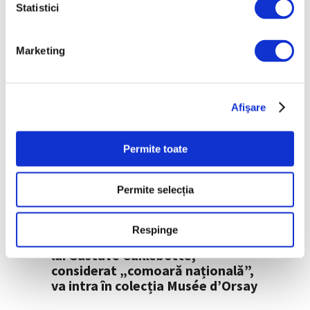
Statistici
Marketing
Afişare
Permite toate
Permite selecția
30 Ianuarie 2023
Respinge
Tabloul „La Partie de bateau” al
lui Gustave Caillebotte,
considerat „comoară națională”,
va intra în colecția Musée d’Orsay