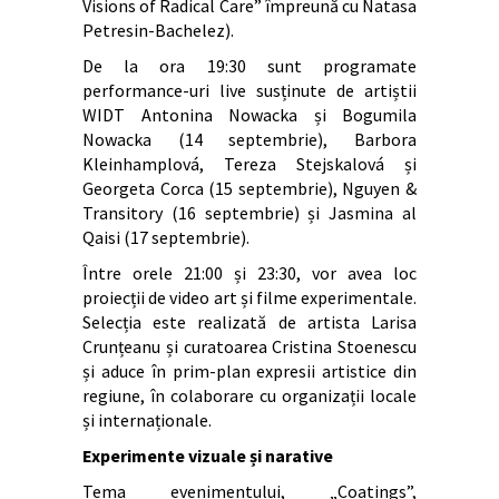
Visions of Radical Care” împreună cu Natasa
Petresin-Bachelez).
De la ora 19:30 sunt programate
performance-uri live susținute de artiștii
WIDT Antonina Nowacka și Bogumila
Nowacka (14 septembrie), Barbora
Kleinhamplová, Tereza Stejskalová și
Georgeta Corca (15 septembrie), Nguyen &
Transitory (16 septembrie) și Jasmina al
Qaisi (17 septembrie).
Între orele 21:00 și 23:30, vor avea loc
proiecții de video art și filme experimentale.
Selecția este realizată de artista Larisa
Crunțeanu și curatoarea Cristina Stoenescu
și aduce în prim-plan expresii artistice din
regiune, în colaborare cu organizații locale
și internaționale.
Experimente vizuale și narative
Tema evenimentului, „Coatings”,