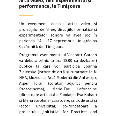
Artă video, film experimental și
performance, la Timișoara
Un eveniment dedicat artei video și
proiecțiilor de filme, discuțiilor tematice și
experimentelor sonore va avea loc în
perioada 14 – 17 septembrie, în grădina
Cazărmii U din Timișoara.
Programul evenimentului VideoArt Garden
va debuta zilnic la ora 18:00 cu dezbateri
publice la care vor participa Joanna
Zielenska (istoric de artă și curatoare la M
HKA, Muzeul de Artă Modernă din Antwerp),
Alper Turan (curator adjunct pentru
Protocinema), Marie-Ève Lafontaine
(directoare artistică a Fundației Eva Kahan)
și Elena Sorokina (curatoare, critic de artă și
lector universitar, co-fondatoare a
proiectului „Initiative for Practices and