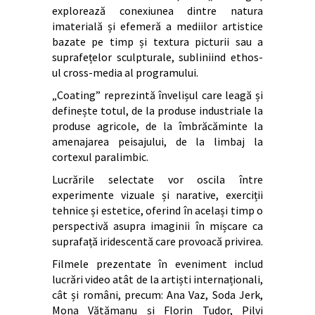
explorează conexiunea dintre natura
imaterială și efemeră a mediilor artistice
bazate pe timp și textura picturii sau a
suprafețelor sculpturale, subliniind ethos-
ul cross-media al programului.
„Coating” reprezintă învelișul care leagă și
definește totul, de la produse industriale la
produse agricole, de la îmbrăcăminte la
amenajarea peisajului, de la limbaj la
cortexul paralimbic.
Lucrările selectate vor oscila între
experimente vizuale și narative, exerciții
tehnice și estetice, oferind în același timp o
perspectivă asupra imaginii în mișcare ca
suprafață iridescentă care provoacă privirea.
Filmele prezentate în eveniment includ
lucrări video atât de la artiști internaționali,
cât și români, precum: Ana Vaz, Soda Jerk,
Mona Vătămanu și Florin Tudor, Pilvi