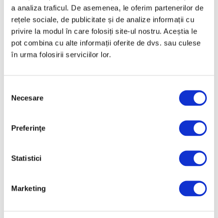
a analiza traficul. De asemenea, le oferim partenerilor de
rețele sociale, de publicitate și de analize informații cu
privire la modul în care folosiți site-ul nostru. Aceștia le
pot combina cu alte informații oferite de dvs. sau culese
Salonul Soleil de l’Est, în galeriile
în urma folosirii serviciilor lor.
de artă ale Academiei Române
6 August 2026
Selecția
Necesare
consimțământului
Preferinţe
Articole recente
Statistici
Reinterpretare
contemporană a operei
Marketing
lui Brâncuși, în expoziție
de artă urbană la
Belgrad