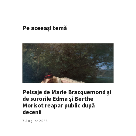
Pe aceeași temă
Peisaje de Marie Bracquemond și
de surorile Edma și Berthe
Morisot reapar public după
decenii
7 August 2026