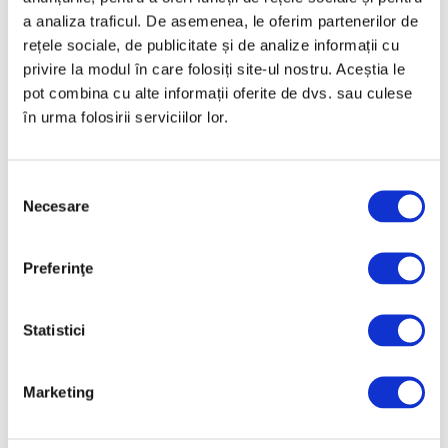
a analiza traficul. De asemenea, le oferim partenerilor de
rețele sociale, de publicitate și de analize informații cu
privire la modul în care folosiți site-ul nostru. Aceștia le
pot combina cu alte informații oferite de dvs. sau culese
în urma folosirii serviciilor lor.
Cele mai mari case de licitații,
încasări record pentru prima
jumătate a anului
Selecția
Necesare
consimțământului
16 Iulie 2026
Preferinţe
Statistici
Articole recente
Operele lui Pollock și
Marketing
Rothko contribuie la
elucidarea unui mister
științific vechi de zeci de