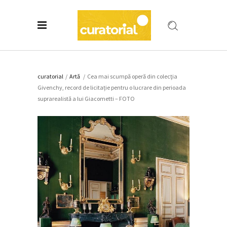
curatorial
/
Artǎ
/
Cea mai scumpă operă din colecţia
Givenchy, record de licitație pentru o lucrare din perioada
suprarealistă a lui Giacometti – FOTO