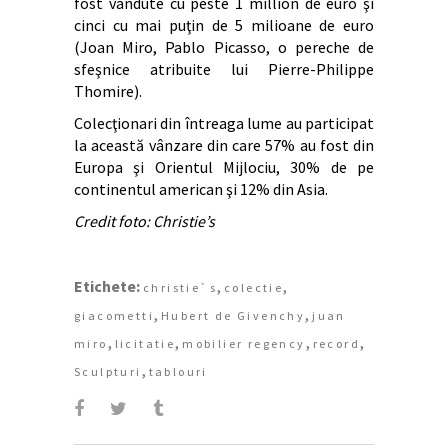
fost vândute cu peste 1 million de euro şi
cinci cu mai puţin de 5 milioane de euro
(Joan Miro, Pablo Picasso, o pereche de
sfeşnice atribuite lui Pierre-Philippe
Thomire).
Colecţionari din întreaga lume au participat
la această vânzare din care 57% au fost din
Europa şi Orientul Mijlociu, 30% de pe
continentul american şi 12% din Asia.
Credit foto: Christie’s
Etichete:
,
,
christie`s
colectie
,
,
giacometti
Hubert de Givenchy
juan
,
,
,
,
miro
licitatie
mobilier regency
record
,
Sculpturi
tablouri