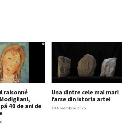
l raisonné
Una dintre cele mai mari
odigliani,
farse din istoria artei
pă 40 de ani de
18 Noiembrie 2025
e
26