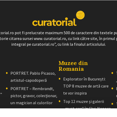
ratorial.ro pot fi prelucrate maximum 500 de caractere din textele p
torie citarea sursei www. curatorial.ro, cu link către site, în primul 
integral pe curatorial.ro”, cu link la finalul articolului.
Muzee din
Romania
PORTRET. Pablo Picasso,
Explorator în București:
artistul-capodoperă
TOP 8 muzee de artă care
PORTRET – Rembrandt,
te vor inspira
l”
pictor, gravor, colecţionar,
Top 12 muzee și galerii
un magician al culorilor
„must-see” în Cluj-Napoca
PORTRET – El Greco: Un
Explorator în Brașov: 10+