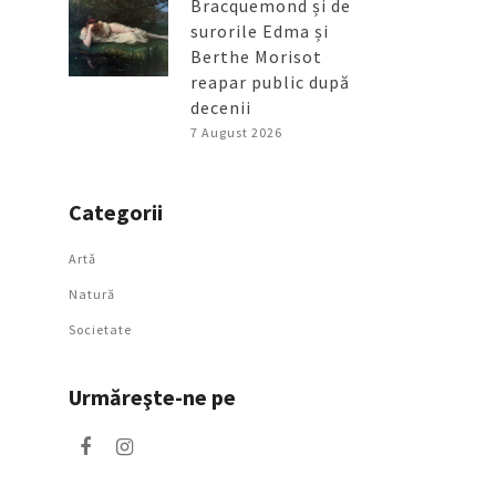
Bracquemond și de
surorile Edma și
Berthe Morisot
reapar public după
decenii
7 August 2026
Categorii
Artǎ
Natură
Societate
Urmăreşte-ne pe