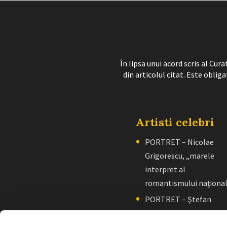
În lipsa unui acord scris al Cu
din articolul citat. Este obliga
Artisti celebri
PORTRET – Nicolae
Grigorescu, „marele
interpret al
romantismului naţiona
PORTRET – Ştefan
Luchian, „un zugrav”
creator de școală