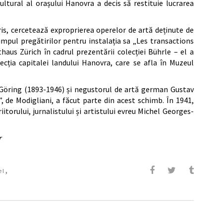
ultural al orașului Hanovra a decis să restituie lucrarea
ris, cercetează exproprierea operelor de artă deținute de
 timpul pregătirilor pentru instalația sa „Les transactions
aus Zürich în cadrul prezentării colecției Bührle – el a
lecția capitalei landului Hanovra, care se afla în Muzeul
Göring (1893-1946) și negustorul de artă german Gustav
 de Modigliani, a făcut parte din acest schimb. În 1941,
itorului, jurnalistului și artistului evreu Michel Georges-
r
,
el