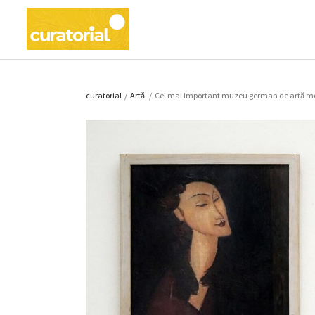
curatorial
/
Artǎ
/
Cel mai important muzeu german de artă moder