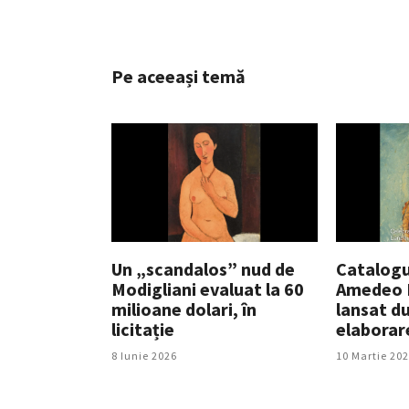
Pe aceeași temă
Un „scandalos” nud de
Catalogu
Modigliani evaluat la 60
Amedeo M
milioane dolari, în
lansat du
licitație
elaborar
8 Iunie 2026
10 Martie 20