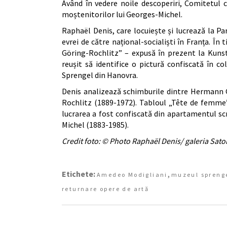
Având în vedere noile descoperiri, Comitetul c
moștenitorilor lui Georges-Michel.
Raphaël Denis, care locuiește și lucrează la Pa
evrei de către național-socialiști în Franța. În
Göring-Rochlitz” – expusă în prezent la Kunsth
reușit să identifice o pictură confiscată în co
Sprengel din Hanovra.
Denis analizează schimburile dintre Hermann 
Rochlitz (1889-1972). Tabloul „Tête de femme”,
lucrarea a fost confiscată din apartamentul scri
Michel (1883-1985).
Credit foto: © Photo Raphaël Denis/ galeria Sato
Etichete:
,
Amedeo Modigliani
muzeul spreng
returnare opere de artă