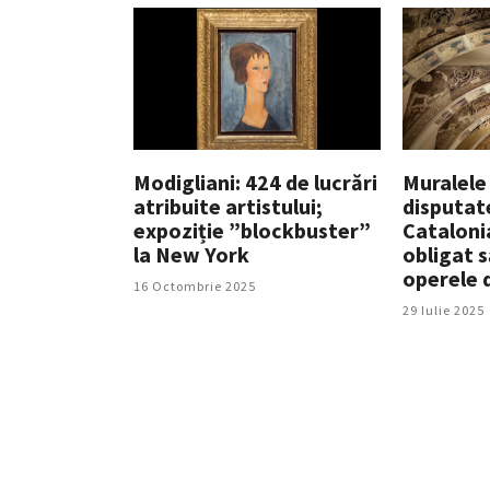
Modigliani: 424 de lucrări
Muralele 
atribuite artistului;
disputat
expoziție ”blockbuster”
Cataloni
la New York
obligat 
operele 
16 Octombrie 2025
29 Iulie 2025