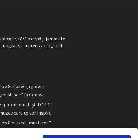
ublicate, fără a depăși jumătate
paragraf și cu precizarea „Citiți
Top 8 muzee și galerii
„must-see” în Craiova
Explorator în Iași: TOP 11
muzee care te vor inspira
Top 8 muzee „must-see”
în Sibiu