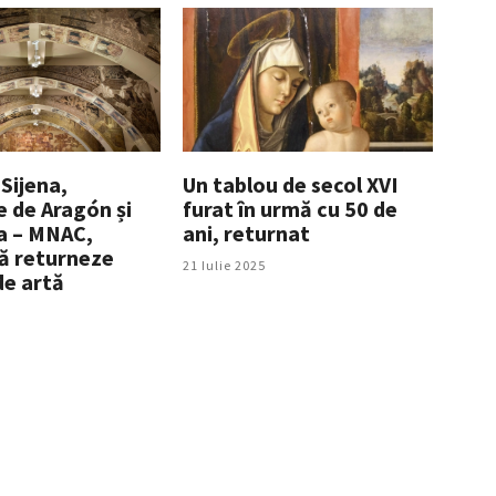
Sijena,
Un tablou de secol XVI
e de Aragón și
furat în urmă cu 50 de
a – MNAC,
ani, returnat
să returneze
21 Iulie 2025
de artă