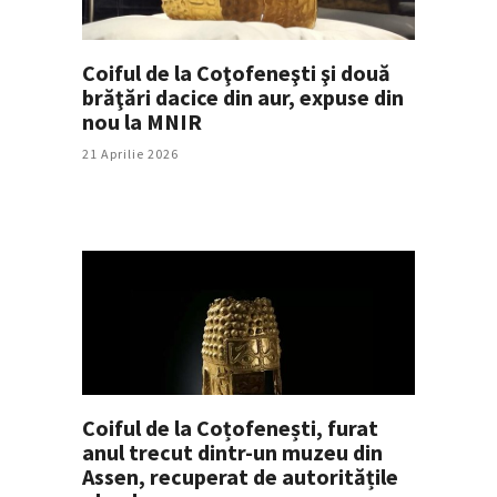
Coiful de la Coţofeneşti şi două
brăţări dacice din aur, expuse din
nou la MNIR
21 Aprilie 2026
Coiful de la Coțofenești, furat
anul trecut dintr-un muzeu din
Assen, recuperat de autoritățile