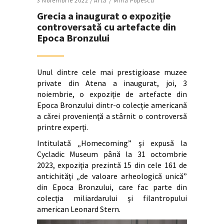
3 Noiembrie 2022 /
Artǎ
Mina Popescu
Grecia a inaugurat o expoziţie
controversată cu artefacte din
Epoca Bronzului
Unul dintre cele mai prestigioase muzee
private din Atena a inaugurat, joi, 3
noiembrie, o expoziţie de artefacte din
Epoca Bronzului dintr-o colecţie americană
a cărei provenienţă a stârnit o controversă
printre experţi.
Intitulată „Homecoming” şi expusă la
Cycladic Museum până la 31 octombrie
2023, expoziţia prezintă 15 din cele 161 de
antichităţi „de valoare arheologică unică”
din Epoca Bronzului, care fac parte din
colecţia miliardarului şi filantropului
american Leonard Stern.