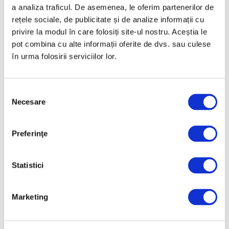
a analiza traficul. De asemenea, le oferim partenerilor de
rețele sociale, de publicitate și de analize informații cu
privire la modul în care folosiți site-ul nostru. Aceștia le
pot combina cu alte informații oferite de dvs. sau culese
în urma folosirii serviciilor lor.
Artefactele getice și dacice
furate din Assen ar putea fi încă
recuperate
Selecția
Necesare
consimțământului
1 August 2025
Preferinţe
Articole recente
Statistici
Operele lui Pollock și
Marketing
Rothko contribuie la
elucidarea unui mister
științific vechi de zeci de