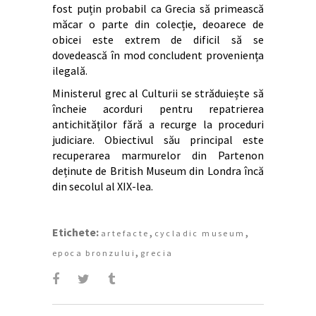
fost puțin probabil ca Grecia să primească
măcar o parte din colecție, deoarece de
obicei este extrem de dificil să se
dovedească în mod concludent proveniența
ilegală.
Ministerul grec al Culturii se străduiește să
încheie acorduri pentru repatrierea
antichităților fără a recurge la proceduri
judiciare. Obiectivul său principal este
recuperarea marmurelor din Partenon
deținute de British Museum din Londra încă
din secolul al XIX-lea.
Etichete:
,
,
artefacte
cycladic museum
,
epoca bronzului
grecia