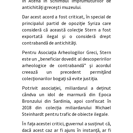
în Atena în schimbul împrumuturilor de
antichităţi greceşti muzeului.
Dar acest acord a fost criticat, în special de
principalul partid de opoziţie Syriza care
consideră că această colecţie Stern a fost
exportată ilegal şi o consideră drept
contrabandă de antichităţi.
Pentru Asociaţia Arheologilor Greci, Stern
este un „beneficiar dovedit al descoperirilor
arheologice de contrabandă” şi acordul
creează un precedent permiţând
colecţionarilor bogaţi să evite justiţia.
Potrivit asociației, miliardarul a deținut
cândva un idol de marmură din Epoca
Bronzului din Sardinia, apoi confiscat în
2018 din colecția miliardarului Michael
Steinhardt pentru trafic de obiecte ilegale.
În fața acestei critici, guvernul a susținut că,
dacă acest caz ar fi ajuns în instanță, ar fi