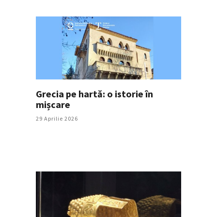
Grecia pe hartă: o istorie în
mișcare
29 Aprilie 2026