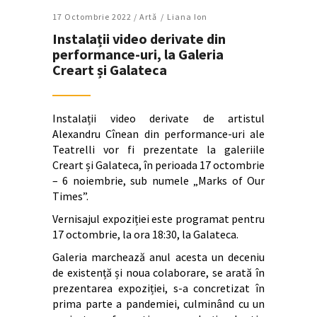
17 Octombrie 2022 /
Artǎ
Liana Ion
Instalații video derivate din
performance-uri, la Galeria
Creart și Galateca
Instalații video derivate de artistul
Alexandru Cînean din performance-uri ale
Teatrelli vor fi prezentate la galeriile
Creart și Galateca, în perioada 17 octombrie
– 6 noiembrie, sub numele „Marks of Our
Times”.
Vernisajul expoziției este programat pentru
17 octombrie, la ora 18:30, la Galateca.
Galeria marchează anul acesta un deceniu
de existență și noua colaborare, se arată în
prezentarea expoziției, s-a concretizat în
prima parte a pandemiei, culminând cu un