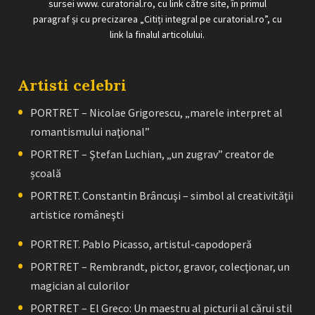
sursei www. curatorial.ro, cu link către site, în primul
paragraf și cu precizarea „Citiți integral pe curatorial.ro”, cu
link la finalul articolului.
Artisti celebri
PORTRET – Nicolae Grigorescu, „marele interpret al
romantismului naţional”
PORTRET – Ştefan Luchian, „un zugrav” creator de
școală
PORTRET. Constantin Brâncuşi – simbol al creativităţii
artistice româneşti
PORTRET. Pablo Picasso, artistul-capodoperă
PORTRET – Rembrandt, pictor, gravor, colecţionar, un
magician al culorilor
PORTRET – El Greco: Un maestru al picturii al cărui stil