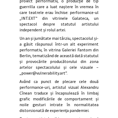
proiect performativ, o producție de tip
guerrilla care a luat naștere în vremea în
care teatrele erau închise: performance-ul
„INT.EXT” din vitrinele Galateca, un
spectacol despre statutul artistului
independent și rolul artei.
Un an și jumătate mai târziu, spectacolul și-
a găsit răspunsul într-un alt experiment
performativ, în vitrina Galeriei Fantom din
Berlin, tematizând de această dată statutul
și provocările producătorului din zona
artelor spectacolului și cele vizuale –
„power@vulnerability.art”.
Având ca punct de plecare cele două
performance-uri, artistul vizual Alexandru
Cînean traduce și încapsulează în limbaj
grafic modificările de comportament și
noile gesturi intrate în normalitatea
distorsionată de experiența pandemiei.