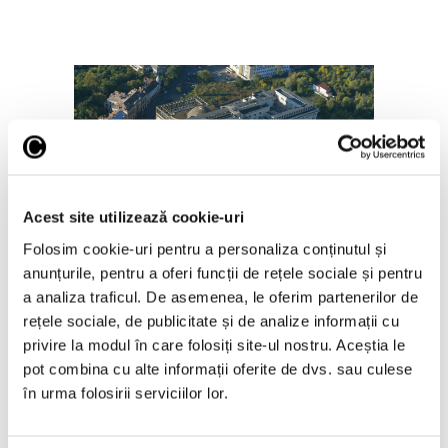
Acest site utilizează cookie-uri
Salonul Soleil de l’Est, în galeriile
de artă ale Academiei Române
Folosim cookie-uri pentru a personaliza conținutul și
anunțurile, pentru a oferi funcții de rețele sociale și pentru
6 August 2026
a analiza traficul. De asemenea, le oferim partenerilor de
rețele sociale, de publicitate și de analize informații cu
privire la modul în care folosiți site-ul nostru. Aceștia le
pot combina cu alte informații oferite de dvs. sau culese
în urma folosirii serviciilor lor.
Articole recente