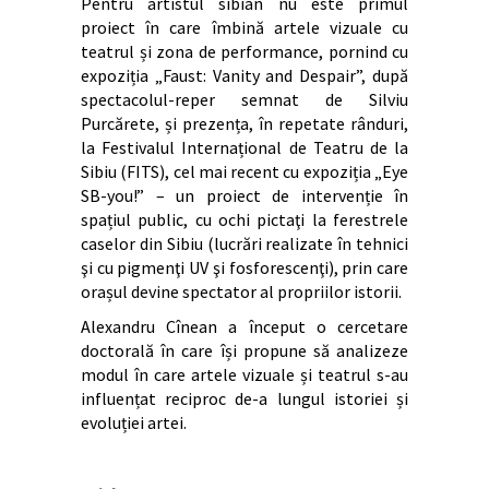
Pentru artistul sibian nu este primul
proiect în care îmbină artele vizuale cu
teatrul și zona de performance, pornind cu
expoziția „Faust: Vanity and Despair”, după
spectacolul-reper semnat de Silviu
Purcărete, și prezența, în repetate rânduri,
la Festivalul Internațional de Teatru de la
Sibiu (FITS), cel mai recent cu expoziția „Eye
SB-you!” – un proiect de intervenție în
spațiul public, cu ochi pictaţi la ferestrele
caselor din Sibiu (lucrări realizate în tehnici
şi cu pigmenţi UV şi fosforescenţi), prin care
orașul devine spectator al propriilor istorii.
Alexandru Cînean a început o cercetare
doctorală în care își propune să analizeze
modul în care artele vizuale și teatrul s-au
influențat reciproc de-a lungul istoriei și
evoluției artei.