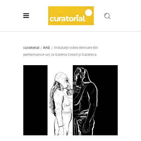
curatorial
/
Artǎ
/
Instalații video derivate din
performance-uri, la Galeria Creart și Galateca