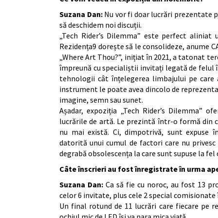
Suzana Dan:
Nu vor fi doar lucrări prezentate 
să deschidem noi discuții.
„Tech Rider’s Dilemma” este perfect aliniat u
Rezidența9 dorește să le consolideze, anume CA
„Where Art Thou?”, inițiat în 2021, a tatonat ter
împreună cu specialiștii invitați legată de felul 
tehnologii cât înțelegerea limbajului pe care 
instrument le poate avea dincolo de reprezentar
imagine, semn sau sunet.
Așadar, expoziția „Tech Rider’s Dilemma” ofe
lucrările de artă. Le prezintă într-o formă din
nu mai există. Ci, dimpotrivă, sunt expuse în
datorită unui cumul de factori care nu prives
degrabă obsolescența la care sunt supuse la fel c
Câte înscrieri au fost înregistrate în urma ap
Suzana Dan:
Ca să fie cu noroc, au fost 13 pro
celor 6 invitate, plus cele 2 special comisionate 
Un final rotund de 11 lucrări care fiecare pe r
ochiul mic de LED își va nara mica viață.