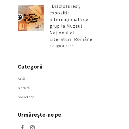
„Disclosures”,
expoziție
internațională de
grup la Muzeul
Național al
Literaturii Române
6 August 2026
Categorii
Artǎ
Natură
Societate
Urmăreşte-ne pe