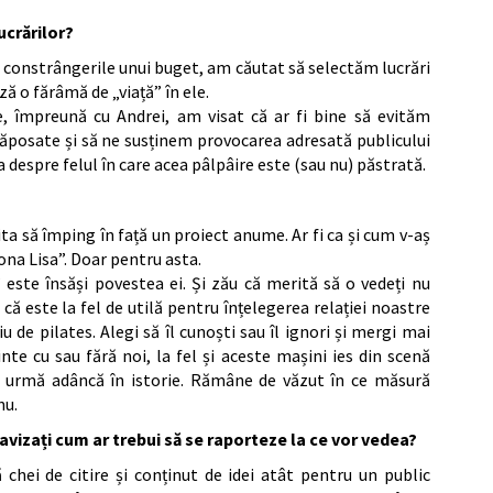
ucrărilor?
u constrângerile unui buget, am căutat să selectăm lucrări
ă o fărâmă de „viață” în ele.
ie, împreună cu Andrei, am visat că ar fi bine să evităm
răposate și să ne susținem provocarea adresată publicului
ta despre felul în care acea pâlpâire este (sau nu) păstrată.
ta să împing în față un proiect anume. Ar fi ca și cum v-aș
na Lisa”. Doar pentru asta.
 este însăși povestea ei. Și zău că merită să o vedeți nu
că este la fel de utilă pentru înțelegerea relației noastre
 de pilates. Alegi să îl cunoști sau îl ignori și mergi mai
nte cu sau fără noi, la fel și aceste mașini ies din scenă
o urmă adâncă în istorie. Rămâne de văzut în ce măsură
nu.
 avizați cum ar trebui să se raporteze la ce vor vedea?
chei de citire și conținut de idei atât pentru un public