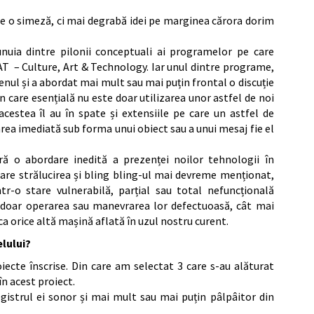
pe o simeză, ci mai degrabă idei pe marginea cărora dorim
nuia dintre pilonii conceptuali ai programelor pe care
T – Culture, Art & Technology. Iar unul dintre programe,
enul și a abordat mai mult sau mai puțin frontal o discuție
în care esențială nu este doar utilizarea unor astfel de noi
acestea îl au în spate și extensiile pe care un astfel de
ea imediată sub forma unui obiect sau a unui mesaj fie el
ră o abordare inedită a prezenței noilor tehnologii în
 care strălucirea și bling bling-ul mai devreme menționat,
tr-o stare vulnerabilă, parțial sau total nefuncțională
c doar operarea sau manevrarea lor defectuoasă, cât mai
a orice altă mașină aflată în uzul nostru curent.
elului?
iecte înscrise. Din care am selectat 3 care s-au alăturat
în acest proiect.
egistrul ei sonor și mai mult sau mai puțin pâlpâitor din