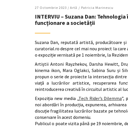
27 Octombrie 2023 /
Artǎ
Patricia Marinescu
INTERVIU – Suzana Dan: Tehnologia î
funcționare a societății
Suzana Dan, reputată artistă, producătoare și 
curatorial.ro despre cel mai nou proiect la care a
o expoziție vernisată pe 1 noiembrie, la Reziden
Artiștii Antoni Rayzhekov, Darsha Hewitt, Dru
kinema ikon, Mara Oglakci, Sabina Suru și Sil
propun o serie de proiecte la intersecția dintre
viață a lucrărilor artistice, recuperarea func
reintroducerea creativă în circuitul artistic al lu
Expoziția new media „
Tech Rider’s Dilemma
”, 
noi abordări în producția, expunerea, arhivarea
discuție fragilitatea lucrărilor bazate pe tehnol
conservare în acest domeniu.
Publicul o poate vizita până pe 19 noiembrie, de 