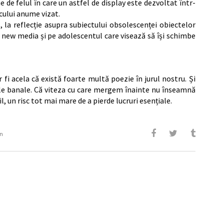
ne de felul în care un astfel de display este dezvoltat într-
icului anume vizat.
 la reflecție asupra subiectului obsolescenței obiectelor
e new media și pe adolescentul care visează să își schimbe
i acela că există foarte multă poezie în jurul nostru. Și
urile banale. Că viteza cu care mergem înainte nu înseamnă
 un risc tot mai mare de a pierde lucruri esențiale.
n