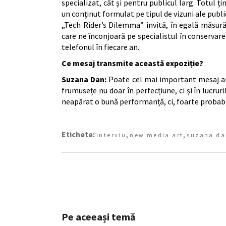
specializat, cât și pentru publicul larg. Totul ți
un conținut formulat pe tipul de vizuni ale publ
„Tech Rider’s Dilemma” invită, în egală măsură,
care ne înconjoară pe specialistul în conservar
telefonul în fiecare an.
Ce mesaj transmite această expoziție?
Suzana Dan:
Poate cel mai important mesaj ar f
frumusețe nu doar în perfecțiune, ci și în lucr
neapărat o bună performanță, ci, foarte probabil,
Etichete:
,
,
interviu
new media art
suzana da
Pe aceeași temă