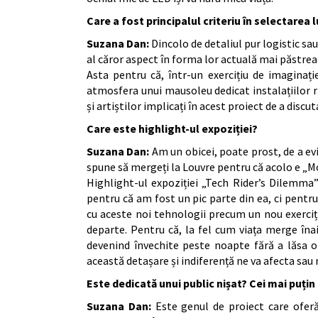
Care a fost principalul criteriu în selectarea l
Suzana Dan:
Dincolo de detaliul pur logistic sa
al căror aspect în forma lor actuală mai păstreaz
Asta pentru că, într-un exercițiu de imaginaț
atmosfera unui mausoleu dedicat instalațiilor 
și artiștilor implicați în acest proiect de a discu
Care este highlight-ul expoziției?
Suzana Dan:
Am un obicei, poate prost, de a evi
spune să mergeți la Louvre pentru că acolo e „Mo
Highlight-ul expoziției „Tech Rider’s Dilemma”
pentru că am fost un pic parte din ea, ci pentru 
cu aceste noi tehnologii precum un nou exercițiu
departe. Pentru că, la fel cum viața merge înai
devenind învechite peste noapte fără a lăsa 
această detașare și indiferență ne va afecta sau 
Este dedicată unui public nișat? Cei mai puțin
Suzana Dan:
Este genul de proiect care oferă 