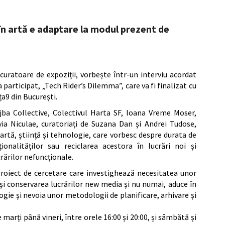
n artă e adaptare la modul prezent de
curatoare de expoziții, vorbește într-un interviu acordat
 participat, „Tech Rider’s Dilemma”, care va fi finalizat cu
ța9 din București.
jba Collective, Colectivul Harta SF, Ioana Vreme Moser,
via Niculae, curatoriați de Suzana Dan și Andrei Tudose,
 artă, știință și tehnologie, care vorbesc despre durata de
ționalităților sau reciclarea acestora în lucrări noi și
crărilor nefuncționale.
proiect de cercetare care investighează necesitatea unor
 și conservarea lucrărilor new media și nu numai, aduce în
ogie și nevoia unor metodologii de planificare, arhivare și
marți până vineri, între orele 16:00 și 20:00, și sâmbătă și