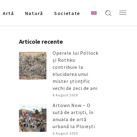
Artǎ
Natură
Societate
Articole recente
Operele lui Pollock
și Rothko
contribuie la
elucidarea unui
mister științific
vechi de zeci de ani
6 August 2026
Artown Now – O
sută de artiști, în
anuala de artă
urbană la Ploiești
6 August 2026