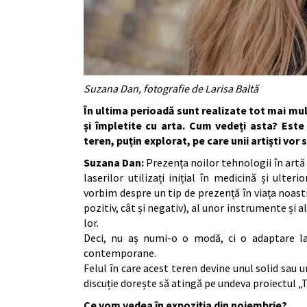
Suzana Dan, fotografie de Larisa Baltă
În ultima perioadă sunt realizate tot mai mul
și împletite cu arta. Cum vedeți asta?
Este
teren, puțin explorat, pe care unii artiști vor 
Suzana Dan:
Prezența noilor tehnologii în artă 
laserilor utilizați inițial în medicină și ulte
vorbim despre un tip de prezență în viața noast
pozitiv, cât și negativ), al unor instrumente și a
lor.
Deci, nu aș numi-o o modă, ci o adaptare la
contemporane.
Felul în care acest teren devine unul solid sau u
discuție dorește să atingă pe undeva proiectul „
Ce vom vedea în expoziția din noiembrie?