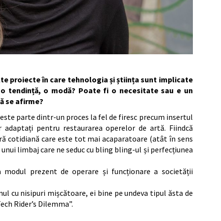
te proiecte în care tehnologia și știința sunt implicate
 o tendință, o modă?
Poate fi o necesitate sau e un
să se afirme?
este parte dintr-un proces la fel de firesc precum insertul
rior adaptați pentru restaurarea operelor de artă. Fiindcă
ră cotidiană care este tot mai acaparatoare (atât în sens
l unui limbaj care ne seduc cu bling bling-ul și perfecțiunea
 modul prezent de operare și funcționare a societății
nul cu nisipuri mișcătoare, ei bine pe undeva tipul ăsta de
Tech Rider’s Dilemma”.