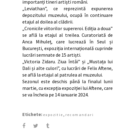
importanți tineri artiști români.
„Leviathan”, ce reprezintă expunerea
depozitului muzeului, ocupă în continuare
etajul al doilea al clădirii.
„Cronicile viitorilor supereroi. Ediția a doua”
se află la etajul al treilea. Curatoriată de
Anca Mihuleț, care lucrează în Seul și
București, expoziția internațională cuprinde
lucrări semnate de 15 artiști.
„Victoria Zidaru. Ziua întâi” și „Mustața lui
Dali și alte culori”, cu lucrări de Felix Aftene,
se află la etajul al patrulea al muzeului.
Sezonul este deschis până la finalul lunii
martie, cu excepția expoziției lui Aftene, care
se va încheia pe 14 ianuarie 2024.
Etichete:
,
expozitie
recomandari