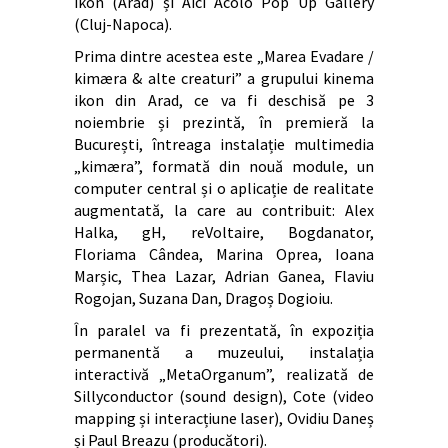
ikon (Arad) și Aici Acolo Pop Up Gallery
(Cluj-Napoca).
Prima dintre acestea este „Marea Evadare /
kimæra & alte creaturi” a grupului kinema
ikon din Arad, ce va fi deschisă pe 3
noiembrie și prezintă, în premieră la
București, întreaga instalație multimedia
„kimæra”, formată din nouă module, un
computer central și o aplicație de realitate
augmentată, la care au contribuit: Alex
Halka, gH, reVoltaire, Bogdanator,
Floriama Cândea, Marina Oprea, Ioana
Marșic, Thea Lazar, Adrian Ganea, Flaviu
Rogojan, Suzana Dan, Dragoș Dogioiu.
În paralel va fi prezentată, în expoziția
permanentă a muzeului, instalația
interactivă „MetaOrganum”, realizată de
Sillyconductor (sound design), Cote (video
mapping și interacțiune laser), Ovidiu Daneș
și Paul Breazu (producători).