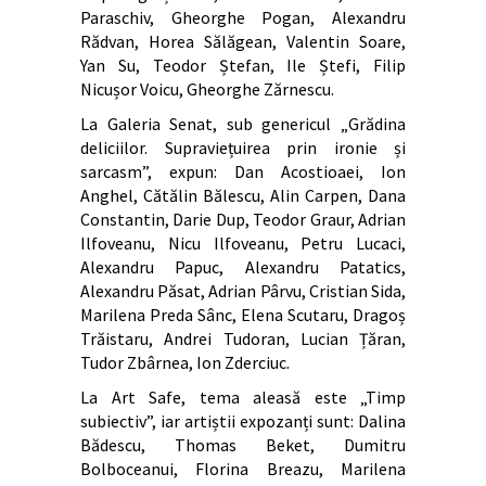
Paraschiv, Gheorghe Pogan, Alexandru
Rădvan, Horea Sălăgean, Valentin Soare,
Yan Su, Teodor Ștefan, Ile Ștefi, Filip
Nicușor Voicu, Gheorghe Zărnescu.
La Galeria Senat, sub genericul „Grădina
deliciilor. Supraviețuirea prin ironie și
sarcasm”, expun: Dan Acostioaei, Ion
Anghel, Cătălin Bălescu, Alin Carpen, Dana
Constantin, Darie Dup, Teodor Graur, Adrian
Ilfoveanu, Nicu Ilfoveanu, Petru Lucaci,
Alexandru Papuc, Alexandru Patatics,
Alexandru Păsat, Adrian Pârvu, Cristian Sida,
Marilena Preda Sânc, Elena Scutaru, Dragoș
Trăistaru, Andrei Tudoran, Lucian Țăran,
Tudor Zbârnea, Ion Zderciuc.
La Art Safe, tema aleasă este „Timp
subiectiv”, iar artiștii expozanți sunt: Dalina
Bădescu, Thomas Beket, Dumitru
Bolboceanui, Florina Breazu, Marilena