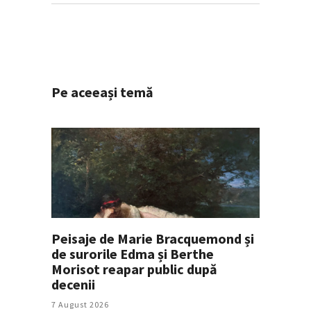
Pe aceeași temă
Peisaje de Marie Bracquemond și
de surorile Edma și Berthe
Morisot reapar public după
decenii
7 August 2026