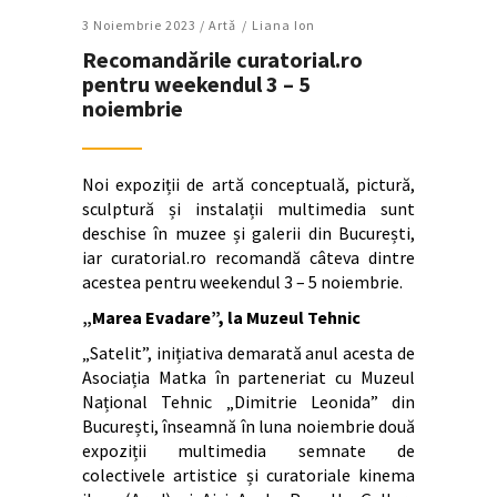
3 Noiembrie 2023 /
Artǎ
Liana Ion
Recomandările curatorial.ro
pentru weekendul 3 – 5
noiembrie
Noi expoziții de artă conceptuală, pictură,
sculptură și instalații multimedia sunt
deschise în muzee și galerii din București,
iar curatorial.ro recomandă câteva dintre
acestea pentru weekendul 3 – 5 noiembrie.
„Marea Evadare”, la Muzeul Tehnic
„Satelit”, inițiativa demarată anul acesta de
Asociația Matka în parteneriat cu Muzeul
Național Tehnic „Dimitrie Leonida” din
București, înseamnă în luna noiembrie două
expoziții multimedia semnate de
colectivele artistice și curatoriale kinema