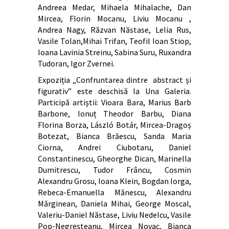
Andreea Medar, Mihaela Mihalache, Dan
Mircea, Florin Mocanu, Liviu Mocanu ,
Andrea Nagy, Răzvan Năstase, Lelia Rus,
Vasile Tolan,Mihai Trifan, Teofil Ioan Stiop,
Ioana Lavinia Streinu, Sabina Suru, Ruxandra
Tudoran, Igor Zvernei.
Expoziția „Confruntarea dintre abstract și
figurativ” este deschisă la Una Galeria.
Participă artiștii: Vioara Bara, Marius Barb
Barbone, Ionuț Theodor Barbu, Diana
Florina Borza, László Botár, Mircea-Dragoș
Botezat, Bianca Brăescu, Sanda Maria
Ciorna, Andrei Ciubotaru, Daniel
Constantinescu, Gheorghe Dican, Marinella
Dumitrescu, Tudor Frâncu, Cosmin
Alexandru Grosu, Ioana Klein, Bogdan Iorga,
Rebeca-Emanuella Mănescu, Alexandru
Mărginean, Daniela Mihai, George Moscal,
Valeriu-Daniel Năstase, Liviu Nedelcu, Vasile
Pop-Negreșteanu, Mircea Novac, Bianca