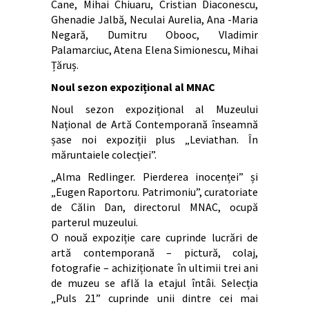
Cane, Mihai Chiuaru, Cristian Diaconescu,
Ghenadie Jalbă, Neculai Aurelia, Ana -Maria
Negară, Dumitru Obooc, Vladimir
Palamarciuc, Atena Elena Simionescu, Mihai
Țăruș.
Noul sezon expozițional al MNAC
Noul sezon expozițional al Muzeului
Național de Artă Contemporană înseamnă
șase noi expoziții plus „Leviathan. În
măruntaiele colecției”.
„Alma Redlinger. Pierderea inocenței” și
„Eugen Raportoru. Patrimoniu”, curatoriate
de Călin Dan, directorul MNAC, ocupă
parterul muzeului.
O nouă expoziție care cuprinde lucrări de
artă contemporană – pictură, colaj,
fotografie – achiziționate în ultimii trei ani
de muzeu se află la etajul întâi. Selecția
„Puls 21” cuprinde unii dintre cei mai