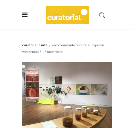
curatorial
/
Artǎ
/
Recomandările curatorial.ro pentru
weekendul 3 – 5 noiembrie