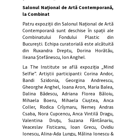
Salonul Național de Artă Contemporană,
la Combinat
Patru expoziții din Salonul Național de Artă
Contemporană sunt deschise în spații ale
Combinatului Fondului Plastic din
București. Echipa curatorială este alcătuită
din Ruxandra Dreptu, Dorina Horătău,
Ileana Ștefănescu, Ion Anghel.
La The Institute se află expoziția „Mind
Selfie”. Artiștii participanti: Corina Andor,
Bandi Szidonia, Georgina Andreescu,
Gheorghe Anghel, Ioana Aron, Maria Balea,
Dalina Bădescu, Adriana Florea Băloiu,
Mihaela Boeru, Mihaela Ciuștea, Anca
Coller, Rodica Crîșmaru, Nemeș Andras
Csaba, Nora Cupcencu, Anca Vintilă Dragu,
Valentina Druțu, Suzana Fântânariu,
Veaceslav Fisticanu, Ioan Grecu, Ovidiu
Ionescu, Alina-Ada Lungu, Mălina Ionescu &