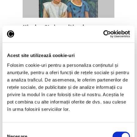
Nicolae Stoica, ultimul mare
interbelic – Recuperare istorică
după mai bine de 80 de ani
7 August 2026
Acest site utilizează cookie-uri
Folosim cookie-uri pentru a personaliza conținutul și
anunțurile, pentru a oferi funcții de rețele sociale și pentru
a analiza traficul. De asemenea, le oferim partenerilor de
rețele sociale, de publicitate și de analize informații cu
privire la modul în care folosiți site-ul nostru. Aceștia le
pot combina cu alte informații oferite de dvs. sau culese
în urma folosirii serviciilor lor.
Recomandările curatorial pentru
Selecția
weekendul 7 – 9 august
Necesare