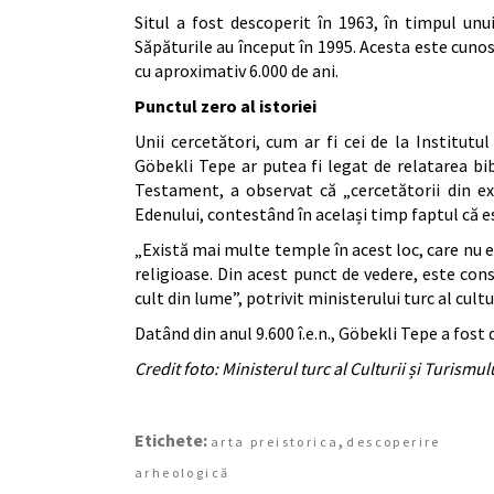
Situl a fost descoperit în 1963, în timpul unui
Săpăturile au început în 1995. Acesta este cuno
cu aproximativ 6.000 de ani.
Punctul zero al istoriei
Unii cercetători, cum ar fi cei de la Institut
Göbekli Tepe ar putea fi legat de relatarea bib
Testament, a observat că „cercetătorii din ext
Edenului, contestând în același timp faptul că 
„Există mai multe temple în acest loc, care nu es
religioase. Din acest punct de vedere, este cons
cult din lume”, potrivit ministerului turc al cultur
Datând din anul 9.600 î.e.n., Göbekli Tepe a fost d
Credit foto: Ministerul turc al Culturii și Turismul
Etichete:
,
arta preistorica
descoperire
arheologică