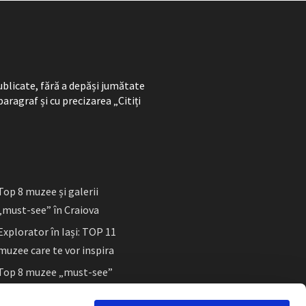
ublicate, fără a depăși jumătate
paragraf și cu precizarea „Citiți
Top 8 muzee și galerii
„must-see” în Craiova
Explorator în Iași: TOP 11
muzee care te vor inspira
Top 8 muzee „must-see”
în Sibiu