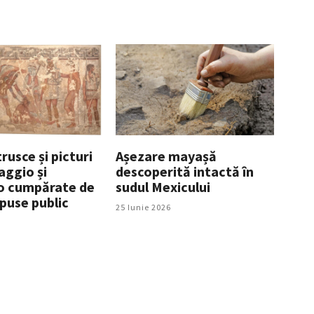
rusce și picturi
Așezare mayașă
aggio și
descoperită intactă în
o cumpărate de
sudul Mexicului
xpuse public
25 Iunie 2026