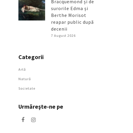
Bracquemond și de
surorile Edma și
Berthe Morisot
reapar public după
decenii
7 August 2026
Categorii
Artǎ
Natură
Societate
Urmăreşte-ne pe