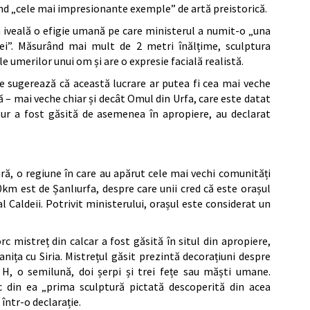
iind „cele mai impresionante exemple” de artă preistorică.
 iveală o efigie umană pe care ministerul a numit-o „una
dei”. Măsurând mai mult de 2 metri înălțime, sculptura
e umerilor unui om și are o expresie facială realistă.
a ce sugerează că această lucrare ar putea fi cea mai veche
 – mai veche chiar și decât Omul din Urfa, care este datat
ultur a fost găsită de asemenea în apropiere, au declarat
ă, o regiune în care au apărut cele mai vechi comunități
0km est de Șanlıurfa, despre care unii cred că este orașul
 Caldeii. Potrivit ministerului, orașul este considerat un
c mistreț din calcar a fost găsită în situl din apropiere,
ița cu Siria. Mistrețul găsit prezintă decorațiuni despre
H, o semilună, doi șerpi și trei fețe sau măști umane.
c din ea „prima sculptură pictată descoperită din acea
într-o declarație.