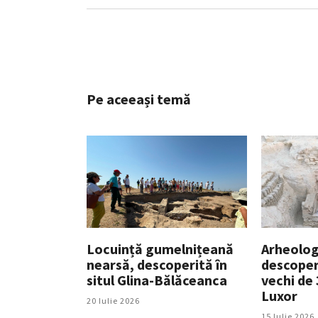
Pe aceeași temă
Locuință gumelnițeană
Arheolog
nearsă, descoperită în
descoper
situl Glina-Bălăceanca
vechi de 
Luxor
20 Iulie 2026
15 Iulie 2026