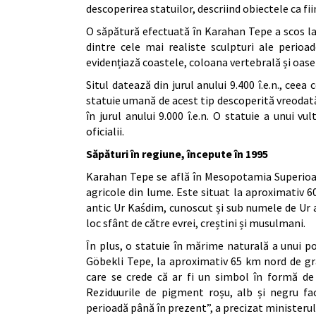
descoperirea statuilor, descriind obiectele ca f
O săpătură efectuată în Karahan Tepe a scos la
dintre cele mai realiste sculpturi ale perioa
evidențiază coastele, coloana vertebrală și oasel
Situl datează din jurul anului 9.400 î.e.n., cee
statuie umană de acest tip descoperită vreodată
în jurul anului 9.000 î.e.n. O statuie a unui v
oficialii.
Săpături în regiune, începute în 1995
Karahan Tepe se află în Mesopotamia Superioar
agricole din lume. Este situat la aproximativ 6
antic Ur Kaśdim, cunoscut și sub numele de Ur al
loc sfânt de către evrei, creștini și musulmani.
În plus, o statuie în mărime naturală a unui por
Göbekli Tepe, la aproximativ 65 km nord de gran
care se crede că ar fi un simbol în formă de 
Reziduurile de pigment roșu, alb și negru fa
perioadă până în prezent”, a precizat ministerul 