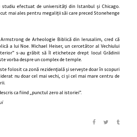
 studiu efectuat de universități din Istanbul și Chicago.
scut mai ales pentru megaliții săi care preced Stonehenge
ul Armstrong de Arheologie Biblică din Ierusalim, cred că
lică a lui Noe. Michael Heiser, un cercetător al Vechiului
erior” s-au grăbit să îl eticheteze drept locul Grădinii
este vorba despre un complex de temple.
te folosit ca zonă rezidențială și servește doar în scopuri
iderat nu doar cel mai vechi, ci și cel mai mare centru de
ii.
escris ca fiind „punctul zero al istoriei”.
ui