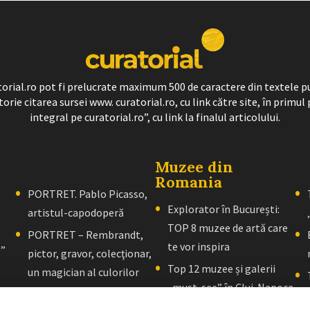
ratorial.ro pot fi prelucrate maximum 500 de caractere din textele p
torie citarea sursei www. curatorial.ro, cu link către site, în primul 
integral pe curatorial.ro”, cu link la finalul articolului.
Muzee din
Romania
PORTRET. Pablo Picasso,
Explorator în București:
artistul-capodoperă
TOP 8 muzee de artă care
PORTRET – Rembrandt,
te vor inspira
l”
pictor, gravor, colecţionar,
Top 12 muzee și galerii
un magician al culorilor
„must-see” în Cluj-Napoca
PORTRET – El Greco: Un
Explorator în Brașov: 10+