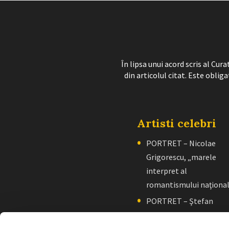
În lipsa unui acord scris al Cu
din articolul citat. Este obliga
Artisti celebri
PORTRET – Nicolae
Grigorescu, „marele
interpret al
romantismului naţiona
PORTRET – Ştefan
Luchian, „un zugrav”
creator de școală