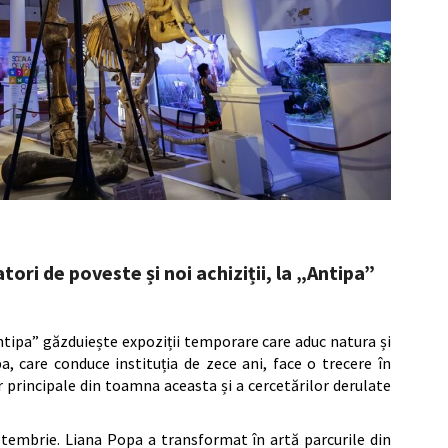
ori de poveste și noi achiziții, la „Antipa”
ntipa” găzduiește expoziții temporare care aduc natura și
, care conduce instituția de zece ani, face o trecere în
r principale din toamna aceasta și a cercetărilor derulate
ptembrie. Liana Popa a transformat în artă parcurile din