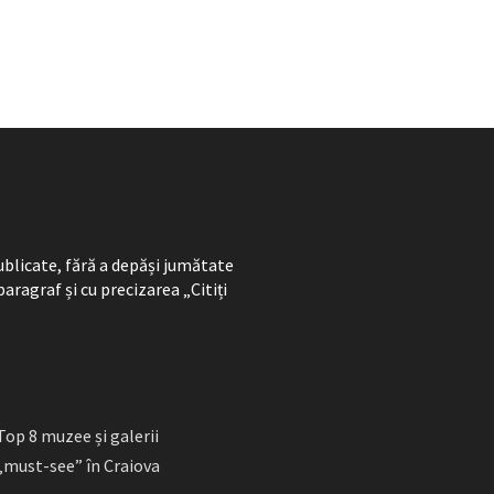
ublicate, fără a depăși jumătate
paragraf și cu precizarea „Citiți
Top 8 muzee și galerii
„must-see” în Craiova