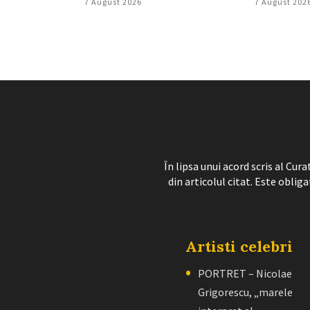
7 August 2026
7 August 202
În lipsa unui acord scris al Cu
din articolul citat. Este obliga
Artisti celebri
PORTRET – Nicolae
Grigorescu, „marele