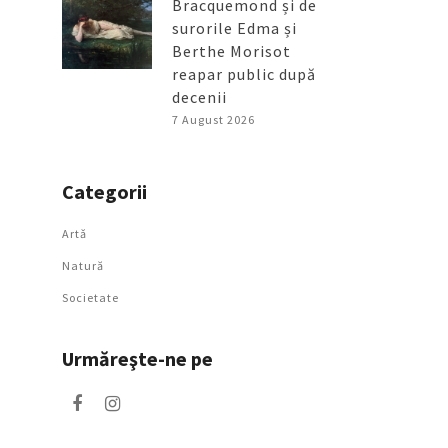
Bracquemond și de
surorile Edma și
Berthe Morisot
reapar public după
decenii
7 August 2026
Categorii
Artǎ
Natură
Societate
Urmăreşte-ne pe