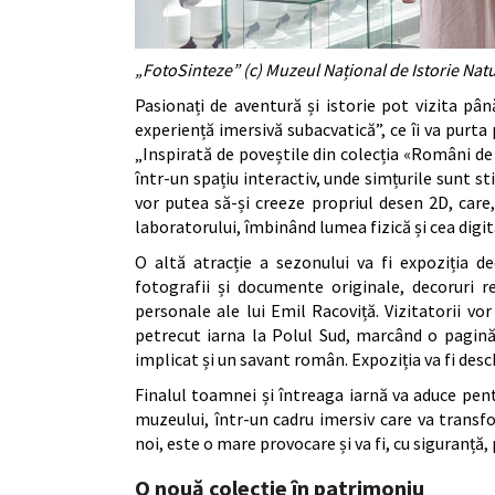
„FotoSinteze” (c) Muzeul Național de Istorie Nat
Pasionați de aventură și istorie pot vizita pân
experiență imersivă subacvatică”, ce îi va purta
„Inspirată de poveștile din colecția «Români de 
într-un spațiu interactiv, unde simțurile sunt st
vor putea să-și creeze propriul desen 2D, care,
laboratorului, îmbinând lumea fizică și cea digit
O altă atracție a sezonului va fi expoziția d
fotografii și documente originale, decoruri r
personale ale lui Emil Racoviță. Vizitatorii vo
petrecut iarna la Polul Sud, marcând o pagină 
implicat și un savant român. Expoziția va fi desc
Finalul toamnei și întreaga iarnă va aduce pentr
muzeului, într-un cadru imersiv care va transf
noi, este o mare provocare și va fi, cu siguranță,
O nouă colecție în patrimoniu