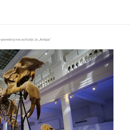
poveste și noi achiziții, la „Antipa”