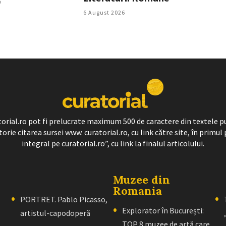
6
6 August 2026
ratorial.ro pot fi prelucrate maximum 500 de caractere din textele p
torie citarea sursei www. curatorial.ro, cu link către site, în primul 
integral pe curatorial.ro”, cu link la finalul articolului.
Muzee din
Romania
PORTRET. Pablo Picasso,
Explorator în București:
artistul-capodoperă
TOP 8 muzee de artă care