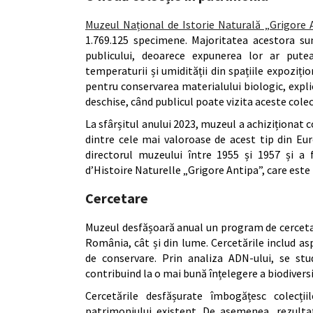
Muzeul Național de Istorie Naturală „Grigore 
1.769.125 specimene. Majoritatea acestora sunt
publicului, deoarece expunerea lor ar putea
temperaturii și umidității din spațiile expoziți
pentru conservarea materialului biologic, explic
deschise, când publicul poate vizita aceste colecț
La sfârșitul anului 2023, muzeul a achiziționat 
dintre cele mai valoroase de acest tip din Eu
directorul muzeului între 1955 și 1957 și a
d’Histoire Naturelle „Grigore Antipa”, care este 
Cercetare
Muzeul desfășoară anual un program de cercetare
România, cât și din lume. Cercetările includ a
de conservare. Prin analiza ADN-ului, se stud
contribuind la o mai bună înțelegere a biodiversi
Cercetările desfășurate îmbogățesc colecții
patrimoniului existent. De asemenea, rezultate