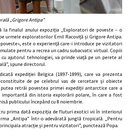
urală „Grigore Antipa”
ă la finalul anului expoziția „Exploratori de poveste – o
 pe urmele exploratorilor Emil Racoviță și Grigore Antipa.
poveste», este o experiență care-i introduce pe vizitatori
imulate pentru a recrea un cadru subacvatic virtual. Copiii
 cu ajutorul tehnologiei, va prinde viață pe un perete al
ală”, spune directorul.
edicată expediției Belgica (1897-1899), care va prezenta
econstituite de pe celebrul vas de cercetare și obiecte
r putea retrăi povestea primei expediții antarctice care a
importantă din istoria explorării polare, în care a fost
hisă publicului începând cu 8 noiembrie.
u prima dată expoziția de fluturi exotici vii în interiorul
orma „Antipa” într-o adevărată junglă tropicală. „Pentru
 principala atracție și pentru vizitatori”, punctează Popa.