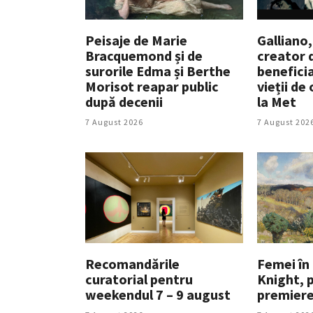
Peisaje de Marie
Galliano,
Bracquemond și de
creator 
surorile Edma și Berthe
beneficia
Morisot reapar public
vieții de
după decenii
la Met
7 August 2026
7 August 202
Recomandările
Femei în 
curatorial pentru
Knight, p
weekendul 7 – 9 august
premiere