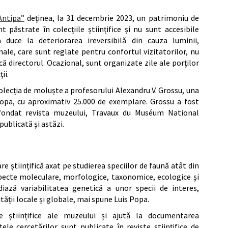
Antipa”
deținea, la 31 decembrie 2023, un patrimoniu de
 păstrate în colecțiile științifice și nu sunt accesibile
 duce la deteriorarea ireversibilă din cauza luminii,
onale, care sunt reglate pentru confortul vizitatorilor, nu
ă directorul. Ocazional, sunt organizate zile ale porților
ii.
colecția de moluște a profesorului Alexandru V. Grossu, una
ropa, cu aproximativ 25.000 de exemplare. Grossu a fost
 fondat revista muzeului, Travaux du Muséum National
publicată și astăzi.
 științifică axat pe studierea speciilor de faună atât din
specte moleculare, morfologice, taxonomice, ecologice și
iază variabilitatea genetică a unor specii de interes,
tății locale și globale, mai spune Luis Popa.
le științifice ale muzeului și ajută la documentarea
le cercetărilor sunt publicate în reviste științifice de