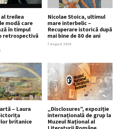
 al treilea
Nicolae Stoica, ultimul
de modă care
mare interbelic –
ză în timpul
Recuperare istorică după
 o retrospectivă
mai bine de 80 de ani
7 August 2026
6
artă – Laura
„Disclosures”, expoziție
ictorița
internațională de grup la
lor britanice
Muzeul Național al
Literaturii Române