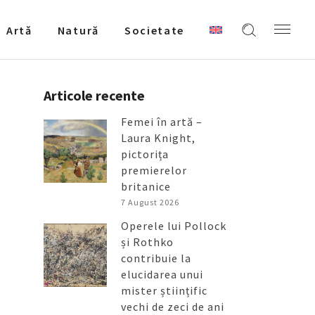
Artǎ
Natură
Societate
Articole recente
Femei în artă –
Laura Knight,
pictorița
premierelor
britanice
7 August 2026
Operele lui Pollock
și Rothko
contribuie la
elucidarea unui
mister științific
vechi de zeci de ani