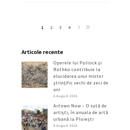
1
2
3
4
Articole recente
Operele lui Pollock și
Rothko contribuie la
elucidarea unui mister
științific vechi de zeci de
ani
6 August 2026
Artown Now – O sută de
artiști, în anuala de artă
urbană la Ploiești
6 August 2026