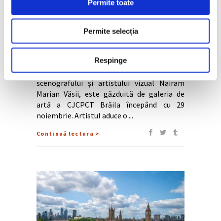
Permite toate
antifragilă”, expoziție a artistului
Nairam Marian Văsii
Permite selecția
„Divină Eroare în cheie antifragilă”, prima
Respinge
expoziție ca membru stagiar al Uniunii
Artiștilor Plastici – filiala Brăila a
scenografului și artistului vizual Nairam
Marian Văsii, este găzduită de galeria de
artă a CJCPCT Brăila începând cu 29
noiembrie. Artistul aduce o
Continuă lectura >