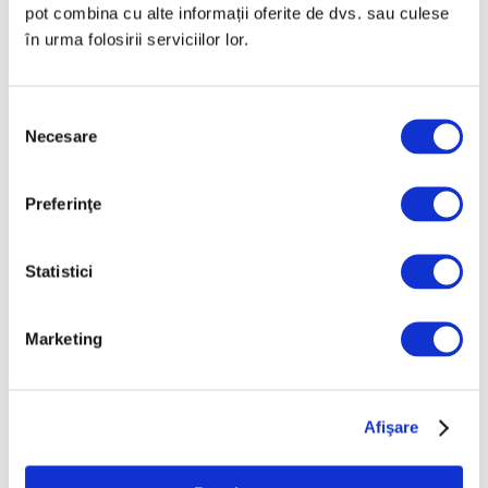
pot combina cu alte informații oferite de dvs. sau culese
deghizată de a-și pune în valoare propriile
în urma folosirii serviciilor lor.
gusturi, în special pasiunea sa pentru arta
Continuă lectura >
Selecția
Necesare
consimțământului
Preferinţe
Statistici
Marketing
Afişare
27 Noiembrie 2025
„Divină Eroare în cheie