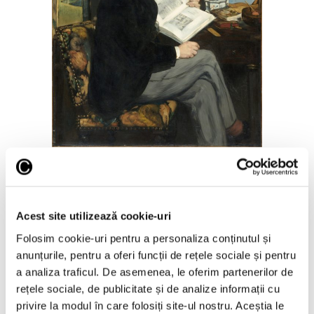
27 Noiembrie 2025
Zola, de Manet, declarație de
prietenie
Acest site utilizează cookie-uri
Folosim cookie-uri pentru a personaliza conținutul și
anunțurile, pentru a oferi funcții de rețele sociale și pentru
Pictorul Édouard Manet realizează în 1868
a analiza traficul. De asemenea, le oferim partenerilor de
portretul lui Émile Zola, un tânăr scriitor
rețele sociale, de publicitate și de analize informații cu
care i-a luat apărarea în tumultul cazului
privire la modul în care folosiți site-ul nostru. Aceștia le
„Olympia”. Tabloul i-a oferit o ocazie