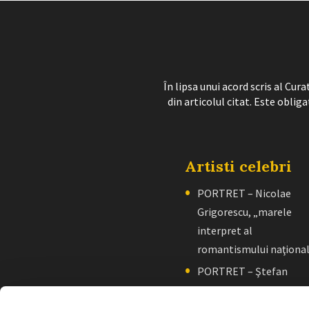
În lipsa unui acord scris al Cu
din articolul citat. Este obliga
Artisti celebri
PORTRET – Nicolae
Grigorescu, „marele
interpret al
romantismului naţiona
PORTRET – Ştefan
Luchian, „un zugrav”
creator de școală