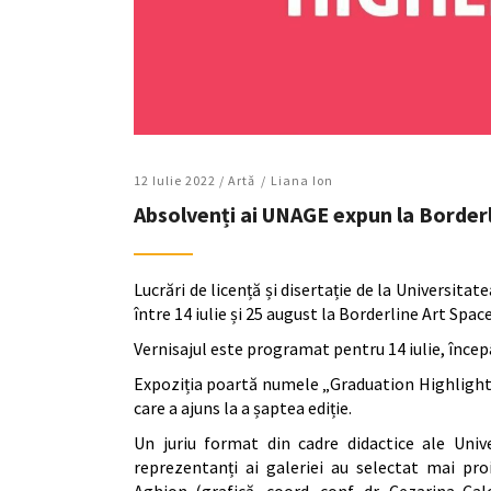
12 Iulie 2022 /
Artǎ
Liana Ion
Absolvenți ai UNAGE expun la Borderli
Lucrări de licență și disertație de la Universita
între 14 iulie și 25 august la Borderline Art Space
Vernisajul este programat pentru 14 iulie, încep
Expoziția poartă numele „Graduation Highlights
care a ajuns la a șaptea ediție.
Un juriu format din cadre didactice ale Unive
reprezentanți ai galeriei au selectat mai pro
Aghion (grafică, coord. conf. dr. Cezarina Ca