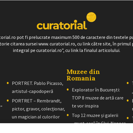
ratorial.ro pot fi prelucrate maximum 500 de caractere din textele p
torie citarea sursei www. curatorial.ro, cu link către site, în primul 
integral pe curatorial.ro”, cu link la finalul articolului.
Muzee din
Romania
PORTRET. Pablo Picasso,
Explorator în București:
artistul-capodoperă
TOP 8 muzee de artă care
PORTRET – Rembrandt,
te vor inspira
l”
pictor, gravor, colecţionar,
Top 12 muzee și galerii
un magician al culorilor
„must-see” în Cluj-Napoca
PORTRET – El Greco: Un
Explorator în Brașov: 10+