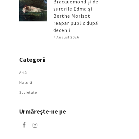
Bracquemond și de
surorile Edma și
Berthe Morisot
reapar public după
decenii
7 August 2026
Categorii
Artǎ
Natură
Societate
Urmăreşte-ne pe