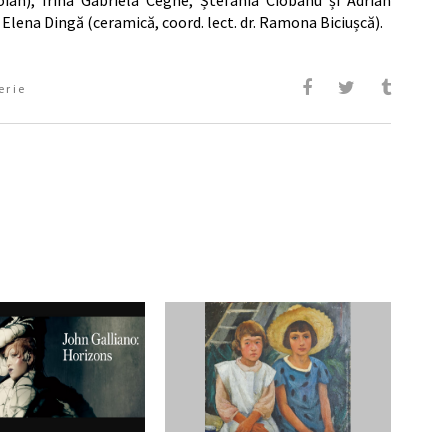
și Elena Dingă (ceramică, coord. lect. dr. Ramona Biciușcă).
erie