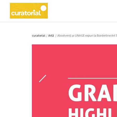
curatorial
/
Artǎ
/
Absolvenți ai UNAGE expun la Borderline Art S