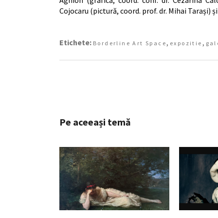
Cojocaru (pictură, coord. prof. dr. Mihai Tarași) 
Etichete:
,
,
Borderline Art Space
expozitie
gal
Pe aceeași temă