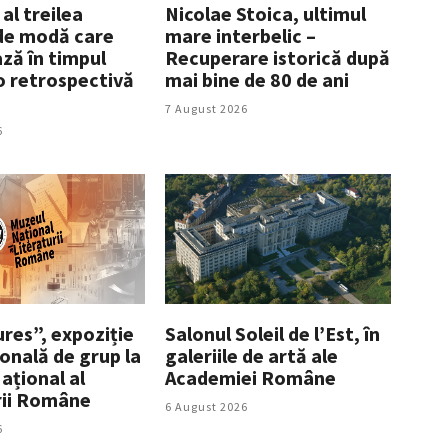
 al treilea
Nicolae Stoica, ultimul
de modă care
mare interbelic –
ză în timpul
Recuperare istorică după
 o retrospectivă
mai bine de 80 de ani
7 August 2026
6
res”, expoziție
Salonul Soleil de l’Est, în
onală de grup la
galeriile de artă ale
ațional al
Academiei Române
rii Române
6 August 2026
6