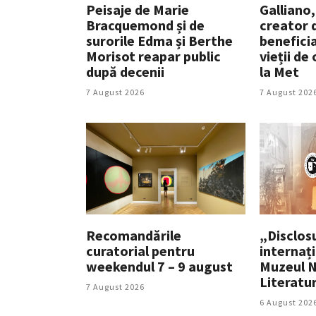
Peisaje de Marie
Galliano,
Bracquemond și de
creator 
surorile Edma și Berthe
beneficia
Morisot reapar public
vieții de
după decenii
la Met
7 August 2026
7 August 202
Recomandările
„Disclosu
curatorial pentru
internați
weekendul 7 – 9 august
Muzeul N
Literatu
7 August 2026
6 August 202