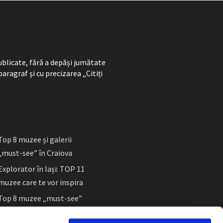
ublicate, fără a depăși jumătate
paragraf și cu precizarea „Citiți
Top 8 muzee și galerii
„must-see” în Craiova
Explorator în Iași: TOP 11
muzee care te vor inspira
Top 8 muzee „must-see”
în Sibiu