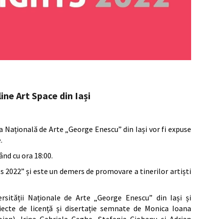
ne Art Space din Iași
tea Națională de Arte „George Enescu” din Iași vor fi expuse
.
ând cu ora 18:00.
 2022” și este un demers de promovare a tinerilor artiști
rsității Naționale de Arte „George Enescu” din Iași și
iecte de licență și disertație semnate de Monica Ioana
loian), Irina Gabriela Ceghe, Ștefania Ciobanu și Adrian