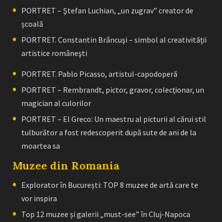
PORTRET – Ştefan Luchian, „un zugrav” creator de
școală
PORTRET. Constantin Brâncuşi – simbol al creativităţii
artistice româneşti
PORTRET. Pablo Picasso, artistul-capodoperă
PORTRET – Rembrandt, pictor, gravor, colecţionar, un
magician al culorilor
PORTRET – El Greco: Un maestru al picturii al cărui stil
tulburător a fost redescoperit după sute de ani de la
moartea sa
Muzee din Romania
Explorator în București: TOP 8 muzee de artă care te
vor inspira
Top 12 muzee și galerii „must-see” în Cluj-Napoca