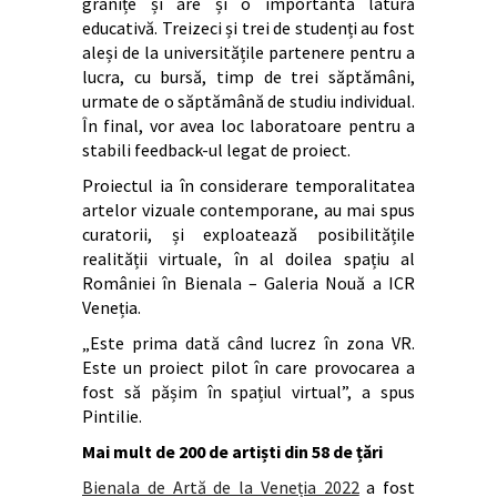
granițe și are și o importantă latură
educativă. Treizeci și trei de studenți au fost
aleși de la universitățile partenere pentru a
lucra, cu bursă, timp de trei săptămâni,
urmate de o săptămână de studiu individual.
În final, vor avea loc laboratoare pentru a
stabili feedback-ul legat de proiect.
Proiectul ia în considerare temporalitatea
artelor vizuale contemporane, au mai spus
curatorii, și exploatează posibilitățile
realității virtuale, în al doilea spațiu al
României în Bienala – Galeria Nouă a ICR
Veneția.
„Este prima dată când lucrez în zona VR.
Este un proiect pilot în care provocarea a
fost să pășim în spațiul virtual”, a spus
Pintilie.
Mai mult de 200 de artiști din 58 de țări
Bienala de Artă de la Veneția 2022
a fost