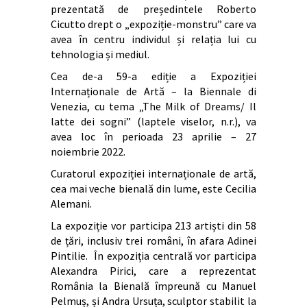
prezentată de președintele Roberto
Cicutto drept o „expoziție-monstru” care va
avea în centru individul și relația lui cu
tehnologia și mediul.
Cea de-a 59-a ediție a Expoziției
Internaționale de Artă – la Biennale di
Venezia, cu tema „The Milk of Dreams/ Il
latte dei sogni” (laptele viselor, n.r.), va
avea loc în perioada 23 aprilie – 27
noiembrie 2022.
Curatorul expoziției internaționale de artă,
cea mai veche bienală din lume, este Cecilia
Alemani.
La expoziție vor participa 213 artiști din 58
de țări, inclusiv trei români, în afara Adinei
Pintilie. În expoziția centrală vor participa
Alexandra Pirici, care a reprezentat
România la Bienală împreună cu Manuel
Pelmuș, și Andra Ursuța, sculptor stabilit la