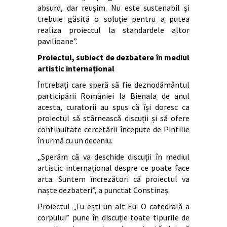
absurd, dar reușim. Nu este sustenabil și
trebuie găsită o soluție pentru a putea
realiza proiectul la standardele altor
pavilioane”.
Proiectul, subiect de dezbatere în mediul
artistic internațional
Întrebați care speră să fie deznodământul
participării României la Bienala de anul
acesta, curatorii au spus că își doresc ca
proiectul să stârnească discuții și să ofere
continuitate cercetării începute de Pintilie
în urmă cu un deceniu.
„Sperăm că va deschide discuții în mediul
artistic internațional despre ce poate face
arta. Suntem încrezători că proiectul va
naște dezbateri”, a punctat Constinaș.
Proiectul „Tu ești un alt Eu: O catedrală a
corpului” pune în discuție toate tipurile de