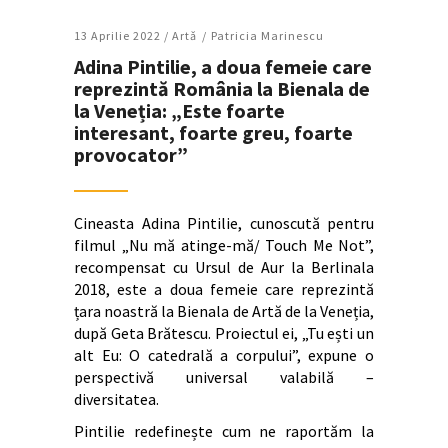
13 Aprilie 2022 /
Artǎ
Patricia Marinescu
Adina Pintilie, a doua femeie care
reprezintă România la Bienala de
la Veneția: „Este foarte
interesant, foarte greu, foarte
provocator”
Cineasta Adina Pintilie, cunoscută pentru
filmul „Nu mă atinge-mă/ Touch Me Not”,
recompensat cu Ursul de Aur la Berlinala
2018, este a doua femeie care reprezintă
țara noastră la Bienala de Artă de la Veneția,
după Geta Brătescu. Proiectul ei, „Tu ești un
alt Eu: O catedrală a corpului”, expune o
perspectivă universal valabilă –
diversitatea.
Pintilie redefinește cum ne raportăm la