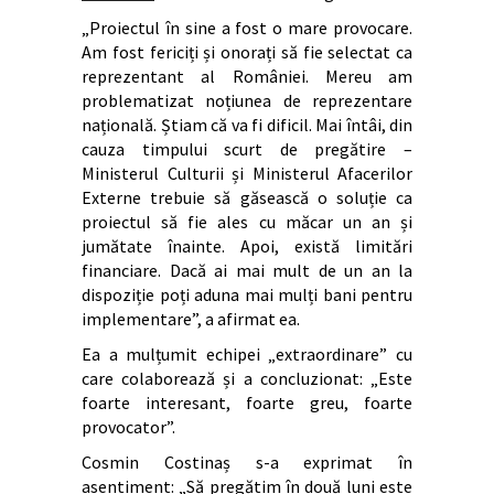
„Proiectul în sine a fost o mare provocare.
Am fost fericiți și onorați să fie selectat ca
reprezentant al României. Mereu am
problematizat noțiunea de reprezentare
națională. Știam că va fi dificil. Mai întâi, din
cauza timpului scurt de pregătire –
Ministerul Culturii și Ministerul Afacerilor
Externe trebuie să găsească o soluție ca
proiectul să fie ales cu măcar un an și
jumătate înainte. Apoi, există limitări
financiare. Dacă ai mai mult de un an la
dispoziție poți aduna mai mulți bani pentru
implementare”, a afirmat ea.
Ea a mulțumit echipei „extraordinare” cu
care colaborează și a concluzionat: „Este
foarte interesant, foarte greu, foarte
provocator”.
Cosmin Costinaș s-a exprimat în
asentiment: „Să pregătim în două luni este