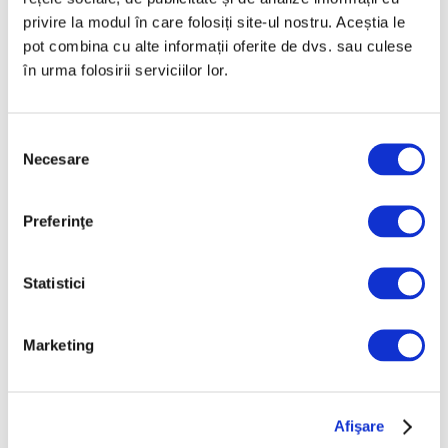
cineastului român Andrei Ujică
privire la modul în care folosiți site-ul nostru. Aceștia le
5 August 2026
pot combina cu alte informații oferite de dvs. sau culese
în urma folosirii serviciilor lor.
Selecția
Necesare
consimțământului
Preferinţe
Arta grădinilor peisagistice, la
Statistici
Palatul Versailles
4 August 2026
Marketing
Afişare