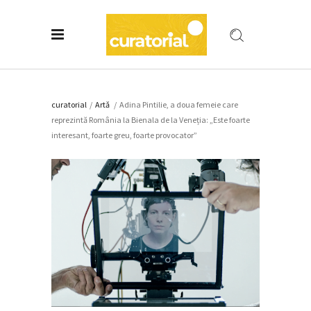
curatorial
/
Artǎ
/
Adina Pintilie, a doua femeie care
reprezintă România la Bienala de la Veneția: „Este foarte
interesant, foarte greu, foarte provocator”