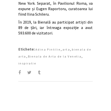
New York. Separat, în Pavilionul Roma, va
expune și Eugen Raportoru, curatoarea lui
fiind Ilina Schileru.
În 2019, la Bienală au participat artiști din
89 de țări, iar întreaga expoziție a avut
593.600 de vizitatori.
Etichete:
,
,
Adina Pintilie
arta
bienala de
,
,
arta
Bienala de Arta de la Venetia
inspiratie