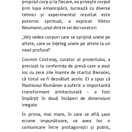
propriul corp și la fiecare, ea privește corpul
prin lupa emancipării, lucrează cu diverse
tehnici și experimentul rezultat este
puternic spiritual, a explicat Viktor
Neumann, unul dintre cei doi curatori.
„Veți vedea corpuri care se sprijină unele pe
altele, care se înțeleg unele pe altele la un
nivel profund”.
Cosmin Costinaș, curator al proiectului, a
precizat la conferința de presă care a avut
loc cu zece zile înainte de startul Bienalei,
că totul va fi dezvăluit acolo. El a spus că
Pavilionul României a suferit o importantă
transformare arhitecturală – a fost
împărțit în două încăperi de dimensiuni
inegale.
În prima, mai mare, în care se află șase
ecrane impunătoare, va avea loc o
comunicare între protagoniști și public,