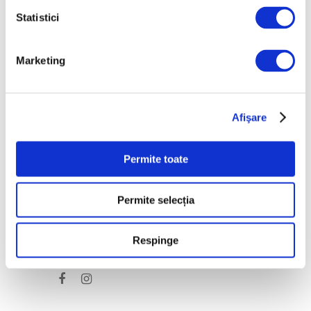
Peisaje de Marie
Bracquemond și de
Statistici
surorile Edma și Berthe
Morisot reapar public
Marketing
după decenii
7 August 2026
Afişare
Categorii
Permite toate
Artǎ
Natură
Permite selecția
Societate
Respinge
Urmăreşte-ne pe