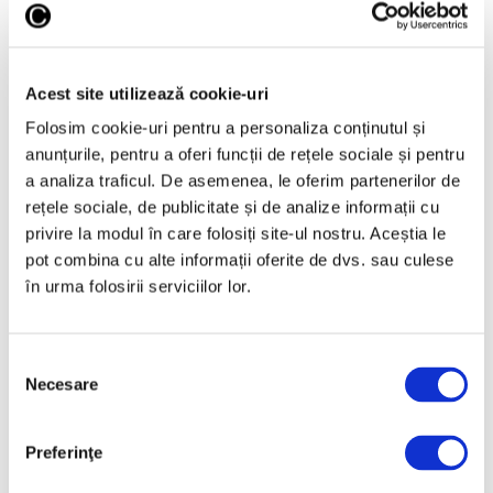
6 August 2026
Acest site utilizează cookie-uri
Folosim cookie-uri pentru a personaliza conținutul și
anunțurile, pentru a oferi funcții de rețele sociale și pentru
Articole recente
a analiza traficul. De asemenea, le oferim partenerilor de
rețele sociale, de publicitate și de analize informații cu
Reinterpretare
privire la modul în care folosiți site-ul nostru. Aceștia le
contemporană a operei
pot combina cu alte informații oferite de dvs. sau culese
lui Brâncuși, în expoziție
în urma folosirii serviciilor lor.
de artă urbană la
Belgrad
7 August 2026
Selecția
Galeriile Uffizi din
Necesare
consimțământului
Florența, renovare fără
precedent
Preferinţe
7 August 2026