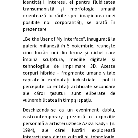
identității. Interesul ei pentru fluiditatea
transumanistă și morfologia umană
orientează lucrările spre imaginarea unei
posibile noi corporalități, se arată în
prezentare.
„Be the User of My Interface”, inaugurată la
galeria milaneză în 5 noiembrie, reunește
cinci lucrări noi din bronz și nichel care
îmbină sculptura, mediile digitale și
tehnologiile de imprimare 3D. Aceste
corpuri hibride – fragmente umane vitale
captate în exploatații industriale – pot fi
percepute ca entități artificiale secundare
ale căror țesuturi sunt eliberate de
vulnerabilitatea în timp și spațiu.
Deschizându-se ca un eveniment dublu,
eastcontemporary prezintă o expoziție
personală a artistei uzbece Aziza Kadyri (n.
1994), ale cărei lucrări explorează
interacțiunea dintre cultură și tehnologie.