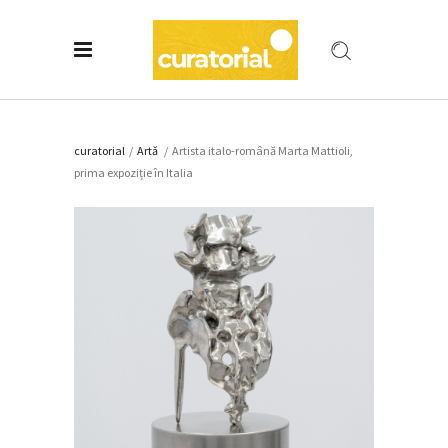
curatorial
/
Artǎ
/
Artista italo-română Marta Mattioli,
prima expoziție în Italia