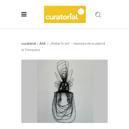
curatorial
/
Artǎ
/
„Atelier în doi” – expoziție de sculptură
la Timișoara