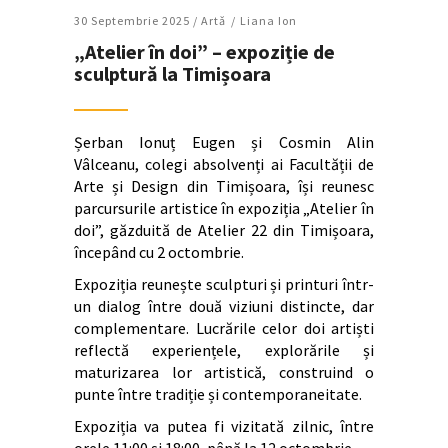
30 Septembrie 2025 /
Artǎ
Liana Ion
„Atelier în doi” – expoziție de
sculptură la Timișoara
Șerban Ionuț Eugen și Cosmin Alin
Vâlceanu, colegi absolvenți ai Facultății de
Arte și Design din Timișoara, își reunesc
parcursurile artistice în expoziția „Atelier în
doi”, găzduită de Atelier 22 din Timișoara,
începând cu 2 octombrie.
Expoziția reunește sculpturi și printuri într-
un dialog între două viziuni distincte, dar
complementare. Lucrările celor doi artiști
reflectă experiențele, explorările și
maturizarea lor artistică, construind o
punte între tradiție și contemporaneitate.
Expoziția va putea fi vizitată zilnic, între
orele 11:00 și 18:00, până la 12 octombrie.