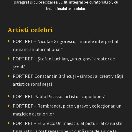
paragraf și cu precizarea „Citiți integral pe curatorial.ro”, cu
link la finalul articolului.
Artisti celebri
PORTRET – Nicolae Grigorescu, „marele interpret al
romantismului naţional”
PORTRET – Ştefan Luchian, „un zugrav” creator de
școală
PORTRET. Constantin Brâncuşi – simbol al creativităţii
artistice româneşti
PORTRET. Pablo Picasso, artistul-capodoperă
PORTRET – Rembrandt, pictor, gravor, colecţionar, un
magician al culorilor
PORTRET – El Greco: Un maestru al picturii al cărui stil
tulburător a fost redescoperit după sute de ani de la