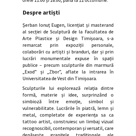
Despre artiști
Șerban Ionuț Eugen, licențiat și masterand
al secției de Sculptură de la Facultatea de
Arte Plastice și Design Timișoara, s-a
remarcat prin expoziții personale,
colaborări cu artiști și branduri, dar și prin
lucrări monumentale expuse în spații
publice – precum sculpturile din marmură
„Exod” și „Zbor”, aflate la intrarea în
Universitatea de Vest din Timișoara.
Sculpturile lui explorează relația dintre
formă, materie și idee, surprinzând o
simbioză între emoție, simbol și
vulnerabilitate. Lucrările în piatră, lemn și
metal, completate de experiența sa ca
tattoo artist, construiesc un limbaj vizual
recognoscibil, contemporan și versatil, care
depășește granițele tradiționale ale