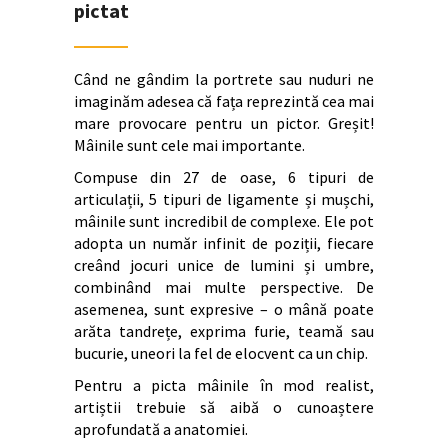
pictat
Când ne gândim la portrete sau nuduri ne
imaginăm adesea că fața reprezintă cea mai
mare provocare pentru un pictor. Greșit!
Mâinile sunt cele mai importante.
Compuse din 27 de oase, 6 tipuri de
articulații, 5 tipuri de ligamente și mușchi,
mâinile sunt incredibil de complexe. Ele pot
adopta un număr infinit de poziții, fiecare
creând jocuri unice de lumini și umbre,
combinând mai multe perspective. De
asemenea, sunt expresive – o mână poate
arăta tandrețe, exprima furie, teamă sau
bucurie, uneori la fel de elocvent ca un chip.
Pentru a picta mâinile în mod realist,
artiștii trebuie să aibă o cunoaștere
aprofundată a anatomiei.