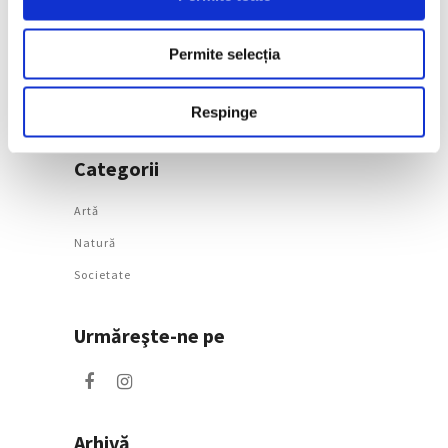
Bracquemond și de
surorile Edma și Berthe
Morisot reapar public
Permite selecția
după decenii
7 August 2026
Respinge
Categorii
Artǎ
Natură
Societate
Urmăreşte-ne pe
Arhivă