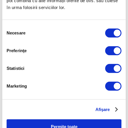
pot combina cu alte informații oferite de dvs. sau culese
în urma folosirii serviciilor lor.
Selecția
Necesare
consimțământului
Articole recente
Reinterpretare
Preferinţe
contemporană a operei
lui Brâncuși, în expoziție
Statistici
de artă urbană la
Belgrad
7 August 2026
Marketing
Galeriile Uffizi din
Florența, renovare fără
precedent
Afişare
7 August 2026
Peisaje de Marie
Permite toate