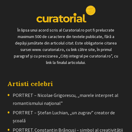
În lipsa unui acord scris al Curatorial.ro pot fi prelucrate
maximum 500 de caractere din textele publicate, fără a
depăși jumătate din articolul citat. Este obligatorie citarea
sursei www. curatorial.ro, cu link către site, în primul
paragraf și cu precizarea „Citiți integral pe curatorial.ro”, cu
link la finalul articolului.
Artisti celebri
PORTRET – Nicolae Grigorescu, „marele interpret al
romantismului naţional”
PORTRET – Ştefan Luchian, „un zugrav” creator de
școală
PORTRET. Constantin Brâncuşi – simbol al creativităţii