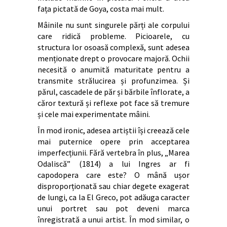
fața pictată de Goya, costa mai mult.
Mâinile nu sunt singurele părți ale corpului
care ridică probleme. Picioarele, cu
structura lor osoasă complexă, sunt adesea
menționate drept o provocare majoră. Ochii
necesită o anumită maturitate pentru a
transmite strălucirea și profunzimea. Și
părul, cascadele de păr și bărbile înflorate, a
căror textură și reflexe pot face să tremure
și cele mai experimentate mâini.
În mod ironic, adesea artiștii își creează cele
mai puternice opere prin acceptarea
imperfecțiunii. Fără vertebra în plus, „Marea
Odaliscă” (1814) a lui Ingres ar fi
capodopera care este? O mână ușor
disproporționată sau chiar degete exagerat
de lungi, ca la El Greco, pot adăuga caracter
unui portret sau pot deveni marca
înregistrată a unui artist. În mod similar, o