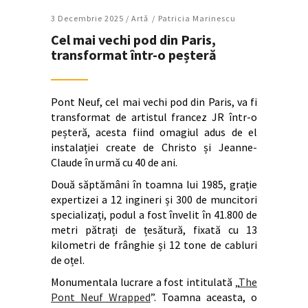
3 Decembrie 2025 /
Artǎ
Patricia Marinescu
Cel mai vechi pod din Paris,
transformat într-o peșteră
Pont Neuf, cel mai vechi pod din Paris, va fi
transformat de artistul francez JR într-o
peșteră, acesta fiind omagiul adus de el
instalației create de Christo și Jeanne-
Claude în urmă cu 40 de ani.
Două săptămâni în toamna lui 1985, grație
expertizei a 12 ingineri și 300 de muncitori
specializați, podul a fost învelit în 41.800 de
metri pătrați de țesătură, fixată cu 13
kilometri de frânghie și 12 tone de cabluri
de oțel.
Monumentala lucrare a fost intitulată „
The
Pont Neuf Wrapped
”. Toamna aceasta, o