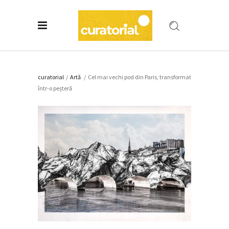
curatorial
/
Artǎ
/
Cel mai vechi pod din Paris, transformat
într-o peșteră