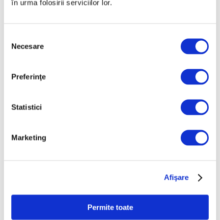
în urma folosirii serviciilor lor.
Selecția
Articole recente
Necesare
consimțământului
Reinterpretare
contemporană a operei
Preferinţe
lui Brâncuși, în expoziție
de artă urbană la
Statistici
Belgrad
7 August 2026
Galeriile Uffizi din
Marketing
Florența, renovare fără
precedent
7 August 2026
Afişare
Peisaje de Marie
Bracquemond și de
Permite toate
surorile Edma și Berthe