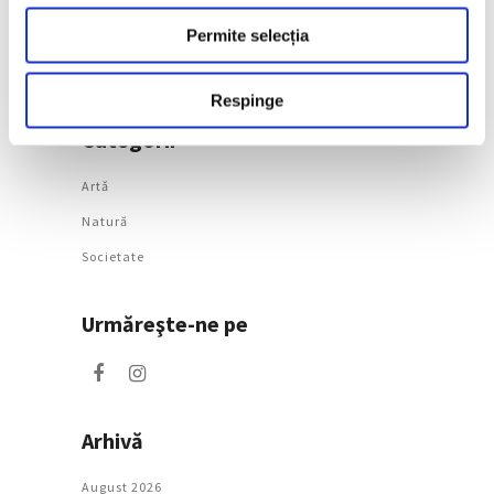
Morisot reapar public
după decenii
Permite selecția
7 August 2026
Respinge
Categorii
Artǎ
Natură
Societate
Urmăreşte-ne pe
Arhivă
August 2026