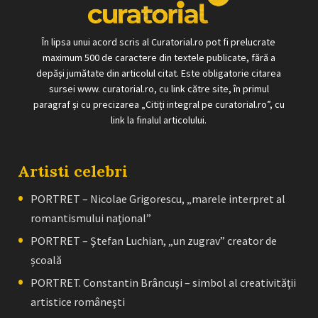
În lipsa unui acord scris al Curatorial.ro pot fi prelucrate
maximum 500 de caractere din textele publicate, fără a
depăși jumătate din articolul citat. Este obligatorie citarea
sursei www. curatorial.ro, cu link către site, în primul
paragraf și cu precizarea „Citiți integral pe curatorial.ro”, cu
link la finalul articolului.
Artisti celebri
PORTRET – Nicolae Grigorescu, „marele interpret al
romantismului naţional”
PORTRET – Ştefan Luchian, „un zugrav” creator de
școală
PORTRET. Constantin Brâncuşi – simbol al creativităţii
artistice româneşti