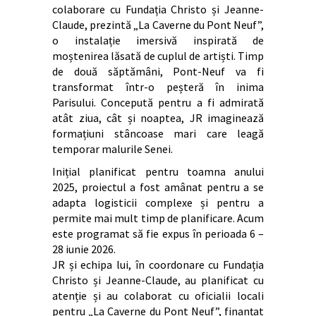
colaborare cu Fundația Christo și Jeanne-
Claude, prezintă „La Caverne du Pont Neuf”,
o instalație imersivă inspirată de
moștenirea lăsată de cuplul de artiști. Timp
de două săptămâni, Pont-Neuf va fi
transformat într-o peșteră în inima
Parisului. Concepută pentru a fi admirată
atât ziua, cât și noaptea, JR imaginează
formațiuni stâncoase mari care leagă
temporar malurile Senei.
Inițial planificat pentru toamna anului
2025, proiectul a fost amânat pentru a se
adapta logisticii complexe și pentru a
permite mai mult timp de planificare. Acum
este programat să fie expus în perioada 6 –
28 iunie 2026.
JR și echipa lui, în coordonare cu Fundația
Christo și Jeanne-Claude, au planificat cu
atenție și au colaborat cu oficialii locali
pentru „La Caverne du Pont Neuf”, finanțat