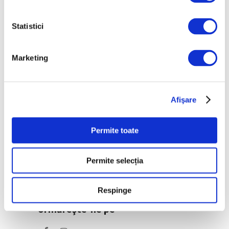
urbană la Ploiești
6 August 2026
Statistici
„Disclosures”, expoziție
internațională de grup
Marketing
la Muzeul Național al
Literaturii Române
6 August 2026
Afişare
Categorii
Permite toate
Artǎ
Permite selecția
Natură
Societate
Respinge
Urmăreşte-ne pe