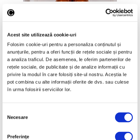
Jeff Koons, la Muzeul de Artă
Cicladică din Atena
5 August 2026
Acest site utilizează cookie-uri
Folosim cookie-uri pentru a personaliza conținutul și
anunțurile, pentru a oferi funcții de rețele sociale și pentru
a analiza traficul. De asemenea, le oferim partenerilor de
rețele sociale, de publicitate și de analize informații cu
Articole recente
privire la modul în care folosiți site-ul nostru. Aceștia le
pot combina cu alte informații oferite de dvs. sau culese
Operele lui Pollock și
în urma folosirii serviciilor lor.
Rothko contribuie la
elucidarea unui mister
științific vechi de zeci de
Selecția
ani
Necesare
consimțământului
6 August 2026
Artown Now – O sută de
Preferinţe
artiști, în anuala de artă