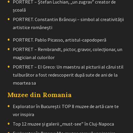
PORTRET – Ştefan Luchian, „un zugrav” creator de
școală
PORTRET. Constantin Brâncuşi – simbol al creativităţii
artistice româneşti
PORTRET. Pablo Picasso, artistul-capodoperă
PORTRET – Rembrandt, pictor, gravor, colecţionar, un
magician al culorilor
PORTRET – El Greco: Un maestru al picturii al cărui stil
tulburător a fost redescoperit după sute de ani de la
moartea sa
Muzee din Romania
Explorator în București: TOP 8 muzee de artă care te
vor inspira
Top 12 muzee și galerii „must-see” în Cluj-Napoca