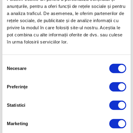
Rothko contribuie la
anunțurile, pentru a oferi funcții de rețele sociale și pentru
elucidarea unui mister
a analiza traficul. De asemenea, le oferim partenerilor de
științific vechi de zeci de
ani
rețele sociale, de publicitate și de analize informații cu
privire la modul în care folosiți site-ul nostru. Aceștia le
6 August 2026
pot combina cu alte informații oferite de dvs. sau culese
Artown Now – O sută de
în urma folosirii serviciilor lor.
artiști, în anuala de artă
urbană la Ploiești
6 August 2026
Selecția
Necesare
„Disclosures”, expoziție
consimțământului
internațională de grup
la Muzeul Național al
Preferinţe
Literaturii Române
6 August 2026
Statistici
Categorii
Marketing
Artǎ