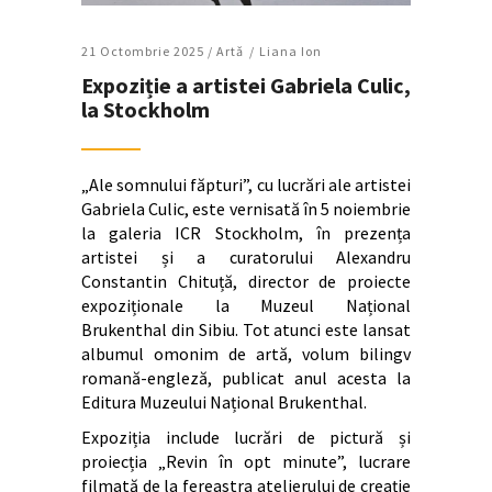
21 Octombrie 2025 /
Artǎ
Liana Ion
Expoziție a artistei Gabriela Culic,
la Stockholm
„Ale somnului făpturi”, cu lucrări ale artistei
Gabriela Culic, este vernisată în 5 noiembrie
la galeria ICR Stockholm, în prezența
artistei și a curatorului Alexandru
Constantin Chituță, director de proiecte
expoziționale la Muzeul Național
Brukenthal din Sibiu. Tot atunci este lansat
albumul omonim de artă, volum bilingv
romană-engleză, publicat anul acesta la
Editura Muzeului Național Brukenthal.
Expoziția include lucrări de pictură și
proiecția „Revin în opt minute”, lucrare
filmată de la fereastra atelierului de creație