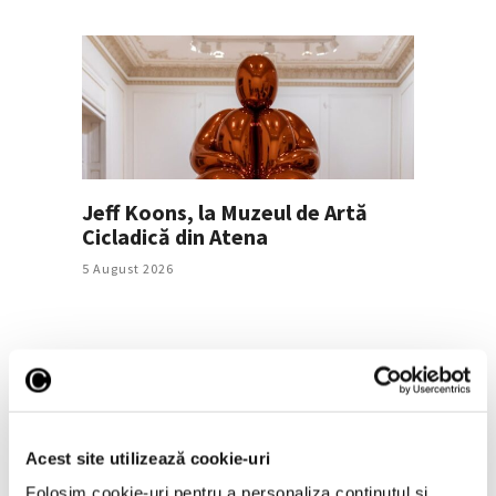
Jeff Koons, la Muzeul de Artă
Cicladică din Atena
5 August 2026
Articole recente
Acest site utilizează cookie-uri
Operele lui Pollock și
Folosim cookie-uri pentru a personaliza conținutul și