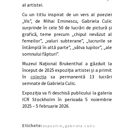
al artistei.
Cu un titlu inspirat de un vers al poeziei
„Vis”, de Mihai Eminescu, Gabriela Culic
surprinde în cele 50 de lucrări de pictură și
grafică, teme precum „chipul nevăzut al
femeilor”, „valuri subterane”, „lucrurile se
întâmplă în altă parte”, „vâlva lupilor”, „ale
somnului făpturi”.
Muzeul Naţional Brukenthal a găzduit la
început de 2025 expoziția artistei și a primit
în
colecția
sa permanentă 13 lucrări
semnate de Gabriela Culic.
Expoziția va fi deschisă publicului la galeria
ICR Stockholm în perioada 5 noiembrie
2025 – 5 februarie 2026.
Etichete:
,
expozitie
gabriela culic