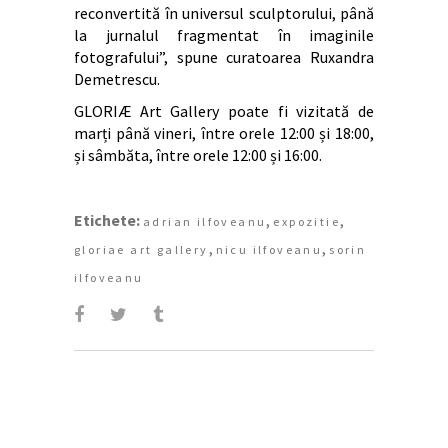
reconvertită în universul sculptorului, până
la jurnalul fragmentat în imaginile
fotografului”, spune curatoarea Ruxandra
Demetrescu.
GLORIÆ Art Gallery poate fi vizitată de
marți până vineri, între orele 12:00 și 18:00,
și sâmbăta, între orele 12:00 și 16:00.
Etichete:
,
,
adrian ilfoveanu
expozitie
,
,
gloriae art gallery
nicu ilfoveanu
sorin
ilfoveanu