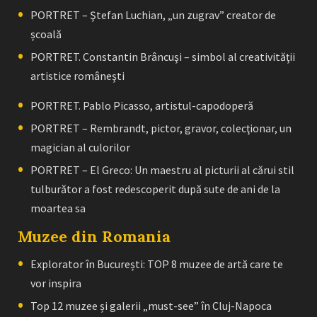
PORTRET – Ştefan Luchian, „un zugrav” creator de
școală
PORTRET. Constantin Brâncuşi – simbol al creativităţii
artistice româneşti
PORTRET. Pablo Picasso, artistul-capodoperă
PORTRET – Rembrandt, pictor, gravor, colecţionar, un
magician al culorilor
PORTRET – El Greco: Un maestru al picturii al cărui stil
tulburător a fost redescoperit după sute de ani de la
moartea sa
Muzee din Romania
Explorator în București: TOP 8 muzee de artă care te
vor inspira
Top 12 muzee și galerii „must-see” în Cluj-Napoca