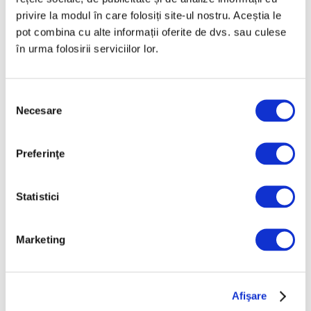
privire la modul în care folosiți site-ul nostru. Aceștia le
Jeff Koons, la Muzeul de Artă
pot combina cu alte informații oferite de dvs. sau culese
Cicladică din Atena
în urma folosirii serviciilor lor.
5 August 2026
Selecția
Necesare
consimțământului
Preferinţe
Articole recente
Operele lui Pollock și
Statistici
Rothko contribuie la
elucidarea unui mister
Marketing
științific vechi de zeci de
ani
6 August 2026
Afişare
Artown Now – O sută de