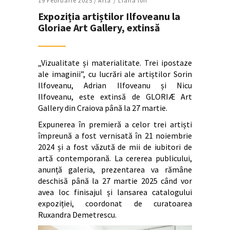
19 Februarie 2025 /
Artǎ
Liana Ion
Expoziția artiștilor Ilfoveanu la
Gloriae Art Gallery, extinsă
„Vizualitate și materialitate. Trei ipostaze
ale imaginii”, cu lucrări ale artiștilor Sorin
Ilfoveanu, Adrian Ilfoveanu și Nicu
Ilfoveanu, este extinsă de GLORIÆ Art
Gallery din Craiova până la 27 martie.
Expunerea în premieră a celor trei artiști
împreună a fost vernisată în 21 noiembrie
2024 și a fost văzută de mii de iubitori de
artă contemporană. La cererea publicului,
anunță galeria, prezentarea va rămâne
deschisă până la 27 martie 2025 când vor
avea loc finisajul și lansarea catalogului
expoziției, coordonat de curatoarea
Ruxandra Demetrescu.