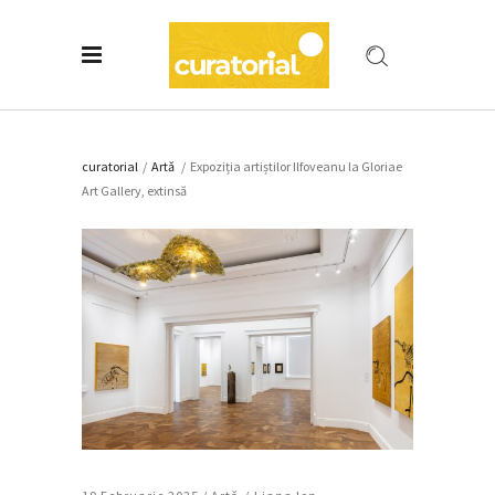
curatorial
/
Artǎ
/
Expoziția artiștilor Ilfoveanu la Gloriae
Art Gallery, extinsă