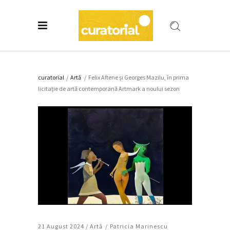
curatorial
/
Artǎ
/
Felix Aftene și Georges Mazilu, în prima
licitație de artă contemporană Artmark a noului sezon
21 August 2024 /
Artǎ
Patricia Marinescu