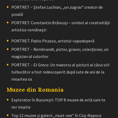
PORTRET – Ştefan Luchian, „un zugrav” creator de
școală
PORTRET. Constantin Brâncuşi – simbol al creativităţii
artistice româneşti
PORTRET. Pablo Picasso, artistul-capodoperă
PORTRET – Rembrandt, pictor, gravor, colecţionar, un
magician al culorilor
PORTRET – El Greco: Un maestru al picturii al cărui stil
tulburător a fost redescoperit după sute de ani de la
moartea sa
Muzee din Romania
Explorator în București: TOP 8 muzee de artă care te
vor inspira
Top 12 muzee și galerii „must-see” în Cluj-Napoca