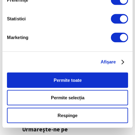
precedent
7 August 2026
Statistici
Peisaje de Marie
Bracquemond și de
surorile Edma și Berthe
Marketing
Morisot reapar public
după decenii
7 August 2026
Afişare
Categorii
Permite toate
Artǎ
Permite selecția
Natură
Societate
Respinge
Urmăreşte-ne pe