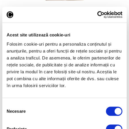
Picasso vândut la București
16 Iulie 2026
Acest site utilizează cookie-uri
Folosim cookie-uri pentru a personaliza conținutul și
anunțurile, pentru a oferi funcții de rețele sociale și pentru
a analiza traficul. De asemenea, le oferim partenerilor de
rețele sociale, de publicitate și de analize informații cu
Articole recente
privire la modul în care folosiți site-ul nostru. Aceștia le
Reinterpretare
pot combina cu alte informații oferite de dvs. sau culese
contemporană a operei
în urma folosirii serviciilor lor.
lui Brâncuși, în expoziție
de artă urbană la
Belgrad
Selecția
7 August 2026
Necesare
consimțământului
Galeriile Uffizi din
Florența, renovare fără
Preferinţe