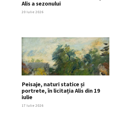
Alis a sezonului
20 Iulie 2026
Peisaje, naturi statice și
portrete, în licitația Alis din 19
iulie
17 Iulie 2026