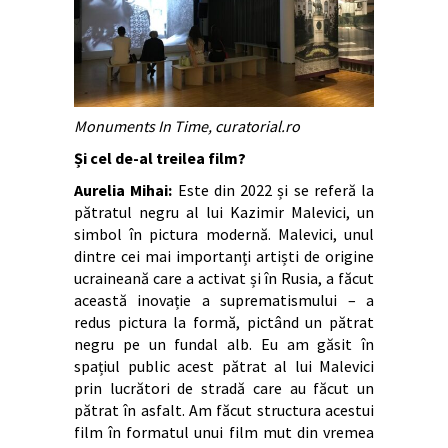
Monuments In Time, curatorial.ro
Și cel de-al treilea film?
Aurelia Mihai:
Este din 2022 și se referă la
pătratul negru al lui Kazimir Malevici, un
simbol în pictura modernă. Malevici, unul
dintre cei mai importanți artiști de origine
ucraineană care a activat și în Rusia, a făcut
această inovație a suprematismului – a
redus pictura la formă, pictând un pătrat
negru pe un fundal alb. Eu am găsit în
spațiul public acest pătrat al lui Malevici
prin lucrători de stradă care au făcut un
pătrat în asfalt. Am făcut structura acestui
film în formatul unui film mut din vremea