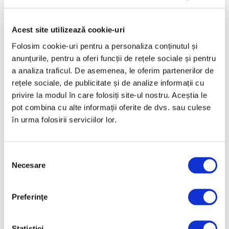
citește divin diferite, o relativitate și o
diversitate a înțelegerii artei și a societății.
Acest site utilizează cookie-uri
Folosim cookie-uri pentru a personaliza conținutul și
Etichete:
,
,
aurelia mihai
expozitie
anunțurile, pentru a oferi funcții de rețele sociale și pentru
interviu
a analiza traficul. De asemenea, le oferim partenerilor de
rețele sociale, de publicitate și de analize informații cu
privire la modul în care folosiți site-ul nostru. Aceștia le
pot combina cu alte informații oferite de dvs. sau culese
în urma folosirii serviciilor lor.
Selecția
Necesare
consimțământului
Pe aceeași temă
Preferinţe
Statistici