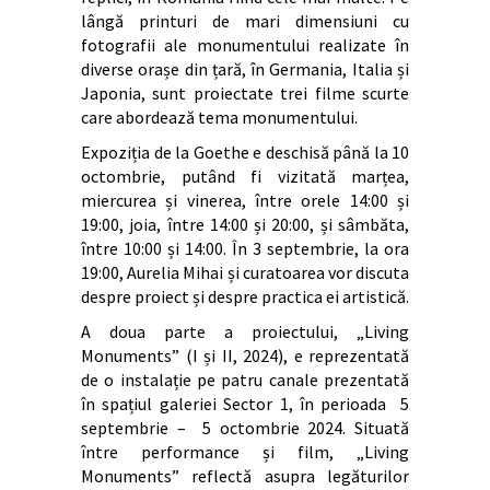
lângă printuri de mari dimensiuni cu
fotografii ale monumentului realizate în
diverse orașe din țară, în Germania, Italia și
Japonia, sunt proiectate trei filme scurte
care abordează tema monumentului.
Expoziția de la Goethe e deschisă până la 10
octombrie, putând fi vizitată marțea,
miercurea și vinerea, între orele 14:00 și
19:00, joia, între 14:00 și 20:00, și sâmbăta,
între 10:00 și 14:00. În 3 septembrie, la ora
19:00, Aurelia Mihai și curatoarea vor discuta
despre proiect și despre practica ei artistică.
A doua parte a proiectului, „Living
Monuments” (I și II, 2024), e reprezentată
de o instalație pe patru canale prezentată
în spațiul galeriei Sector 1, în perioada 5
septembrie – 5 octombrie 2024. Situată
între performance și film, „Living
Monuments” reflectă asupra legăturilor