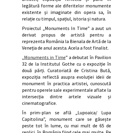
legătură forme ale diferitelor monumente
existente și imaginate din opera sa, în
relație cu timpul, spațiul, istoria și natura.
Proiectul „Monuments In Time” a avut un
derivat propus de artistă pentru a
reprezenta România la Bienala de Artă de la
Veneția de anul acesta. Acela a fost finalist.
„
Monuments in Time
” a debutat în Pavilion
32 de la Institutul Gothe cu o expoziție în
două părți. Curatoriată de Cristina Bută,
expoziția reflectă asupra evoluției ideii de
monument în practica artistei, cunoscută
pentru operele sale experimentale aflate la
intersecția dintre artele vizuale și
cinematografice.
În prim-plan se află „Lupoaica/ Lupa
Capitolina”, monument care se găsește
peste tot în lume, cu mai mult de 65 de
replici, în România fiind cele mai multe. Pe