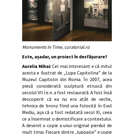
Monuments In Time, curatorial.ro
Este, așadar, un proiect în desfășurare?
Aurelia Mihai:
Cel mai interesant e că mitul
acesta e ilustrat de „Lupa Capitolina” de la
Muzeul Capitolin din Roma. În 2007, acea
piesă considerată sculptură etruscă din
secolul VII î.e.n. a fost restaurată. A fost însă
descoperit că ea nu era atât de veche,
tehnica de bronz fiind una folosită în Evul
Mediu, așa că a fost redatată secol XI, ceea
ce a însemnat o demistificare a contextului.
A devenit o copie a unui original pierdut de
mult timp. Fiecare dintre „lupoaice” e copie