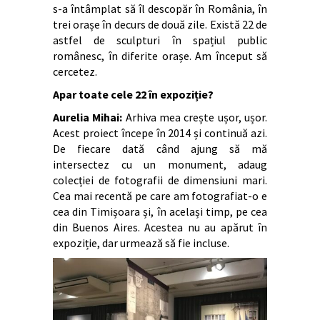
s-a întâmplat să îl descopăr în România, în
trei orașe în decurs de două zile. Există 22 de
astfel de sculpturi în spațiul public
românesc, în diferite orașe. Am început să
cercetez.
Apar toate cele 22 în expoziție?
Aurelia Mihai:
Arhiva mea crește ușor, ușor.
Acest proiect începe în 2014 și continuă azi.
De fiecare dată când ajung să mă
intersectez cu un monument, adaug
colecției de fotografii de dimensiuni mari.
Cea mai recentă pe care am fotografiat-o e
cea din Timișoara și, în același timp, pe cea
din Buenos Aires. Acestea nu au apărut în
expoziție, dar urmează să fie incluse.