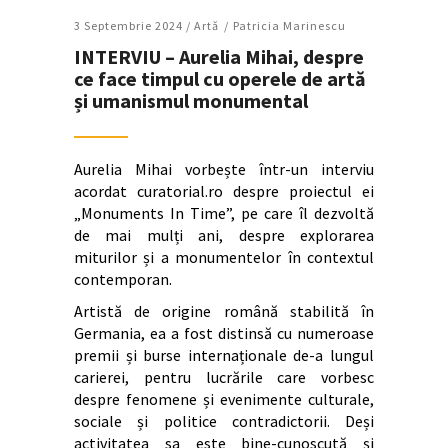
3 Septembrie 2024 /
Artǎ
Patricia Marinescu
INTERVIU – Aurelia Mihai, despre
ce face timpul cu operele de artă
și umanismul monumental
Aurelia Mihai vorbește într-un interviu
acordat curatorial.ro despre proiectul ei
„Monuments In Time”, pe care îl dezvoltă
de mai mulți ani, despre explorarea
miturilor și a monumentelor în contextul
contemporan.
Artistă de origine română stabilită în
Germania, ea a fost distinsă cu numeroase
premii și burse internaționale de-a lungul
carierei, pentru lucrările care vorbesc
despre fenomene și evenimente culturale,
sociale și politice contradictorii. Deși
activitatea sa este bine-cunoscută și