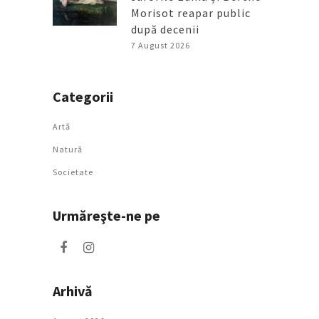
Morisot reapar public
după decenii
7 August 2026
Categorii
Artǎ
Natură
Societate
Urmăreşte-ne pe
Arhivă