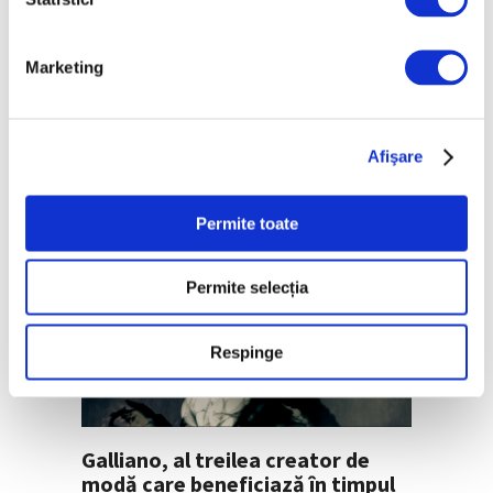
Marketing
Peisaje de Marie Bracquemond și
de surorile Edma și Berthe
Morisot reapar public după
Afişare
decenii
7 August 2026
Permite toate
Permite selecția
Respinge
Galliano, al treilea creator de
modă care beneficiază în timpul