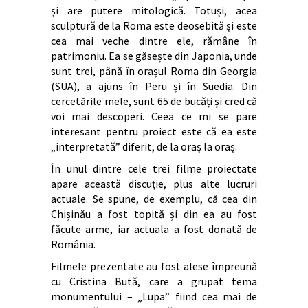
și are putere mitologică. Totuși, acea
sculptură de la Roma este deosebită și este
cea mai veche dintre ele, rămâne în
patrimoniu. Ea se găsește din Japonia, unde
sunt trei, până în orașul Roma din Georgia
(SUA), a ajuns în Peru și în Suedia. Din
cercetările mele, sunt 65 de bucăți și cred că
voi mai descoperi. Ceea ce mi se pare
interesant pentru proiect este că ea este
„interpretată” diferit, de la oraș la oraș.
În unul dintre cele trei filme proiectate
apare această discuție, plus alte lucruri
actuale. Se spune, de exemplu, că cea din
Chișinău a fost topită și din ea au fost
făcute arme, iar actuala a fost donată de
România.
Filmele prezentate au fost alese împreună
cu Cristina Bută, care a grupat tema
monumentului – „Lupa” fiind cea mai de