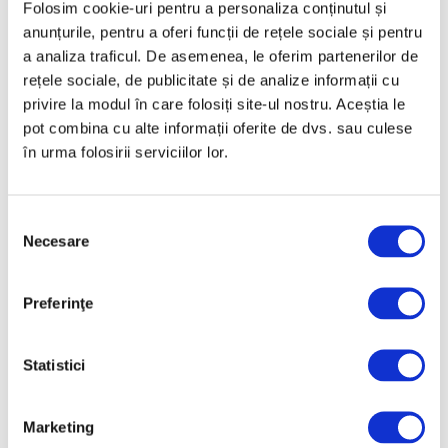
Folosim cookie-uri pentru a personaliza conținutul și
7 August 2026
anunțurile, pentru a oferi funcții de rețele sociale și pentru
a analiza traficul. De asemenea, le oferim partenerilor de
rețele sociale, de publicitate și de analize informații cu
privire la modul în care folosiți site-ul nostru. Aceștia le
pot combina cu alte informații oferite de dvs. sau culese
în urma folosirii serviciilor lor.
Selecția
Necesare
consimțământului
Galliano, al treilea creator de
modă care beneficiază în timpul
vieții de o retrospectivă la Met
Preferinţe
7 August 2026
Statistici
Marketing