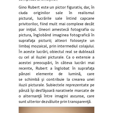
Gino Rubert este un pictor figurativ, dar, în
ciuda originilor sale în realismul
pictural, lucrările sale întind capcane
privitorilor, fiind mult mai complexe decât
par iniţial. Uneori amestecă fotografia cu
pictura, înglobând imaginea fotografică în
suprafaţa picturii; alteori foloseşte un
limbaj mozaical, prin intermediul colajului.
În aceste lucrări, obiectul real se dublează
cu cel al iluziei picturale. Ca o extensie a
acestei preocupări, în câteva lucrări mai
recente, Rubert a înglobat în suprafaţa
pânzei elemente de lumină, care
se schimbă şi contribuie la crearea unei
iluzii picturale. Subiectele reprezentate pe
pânză îşi desfăşoară narativele marcate de
o alternanţă între imagini ascunse, care
sunt ulterior dezvăluite prin transparenţă.