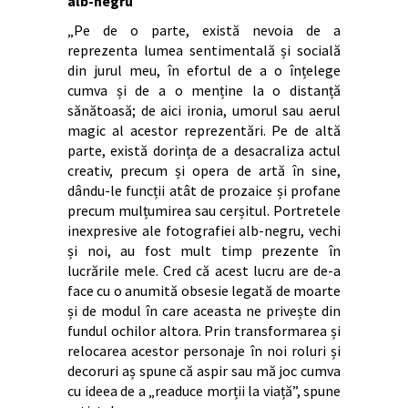
alb-negru
„Pe de o parte, există nevoia de a
reprezenta lumea sentimentală și socială
din jurul meu, în efortul de a o înțelege
cumva și de a o menține la o distanță
sănătoasă; de aici ironia, umorul sau aerul
magic al acestor reprezentări. Pe de altă
parte, există dorința de a desacraliza actul
creativ, precum și opera de artă în sine,
dându-le funcții atât de prozaice și profane
precum mulțumirea sau cerșitul. Portretele
inexpresive ale fotografiei alb-negru, vechi
și noi, au fost mult timp prezente în
lucrările mele. Cred că acest lucru are de-a
face cu o anumită obsesie legată de moarte
și de modul în care aceasta ne privește din
fundul ochilor altora. Prin transformarea și
relocarea acestor personaje în noi roluri și
decoruri aș spune că aspir sau mă joc cumva
cu ideea de a „readuce morții la viață”, spune