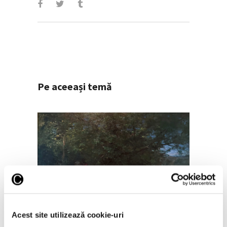
Pe aceeași temă
Peisaje de Marie Bracquemond și
de surorile Edma și Berthe
Morisot reapar public după
Acest site utilizează cookie-uri
decenii