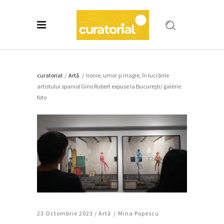
curatorial
/
Artǎ
/
Ironie, umor şi magie, în lucrările
artistului spaniol Gino Rubert expuse la Bucureşti/ galerie
foto
23 Octombrie 2023 /
Artǎ
Mina Popescu