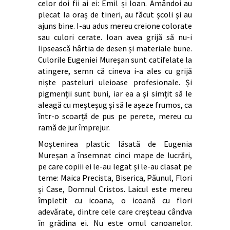
celor doi fii ai ei: Emil și Ioan. Amândoi au
plecat la oraș de tineri, au făcut școli și au
ajuns bine. I-au adus mereu creione colorate
sau culori cerate. Ioan avea grijă să nu-i
lipsească hârtia de desen și materiale bune.
Culorile Eugeniei Mureșan sunt catifelate la
atingere, semn că cineva i-a ales cu grijă
niște pasteluri uleioase profesionale. Și
pigmenții sunt buni, iar ea a și simțit să le
aleagă cu meșteșug și să le așeze frumos, ca
într-o scoarță de pus pe perete, mereu cu
ramă de jur împrejur.
Moștenirea plastic lăsată de Eugenia
Mureșan a însemnat cinci mape de lucrări,
pe care copiii ei le-au legat și le-au clasat pe
teme: Maica Precista, Biserica, Păunul, Flori
și Case, Domnul Cristos. Laicul este mereu
împletit cu icoana, o icoană cu flori
adevărate, dintre cele care creșteau cândva
în grădina ei. Nu este omul canoanelor.