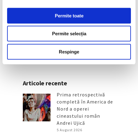
Permite toate
Ritualurile de baie ale Marthei, în
centrul unei expoziții Bonnard/
Permite selecția
galerie foto
30 Iulie 2026
Respinge
Articole recente
Prima retrospectivă
completă în America de
Nord a operei
cineastului român
Andrei Ujică
5 August 2026