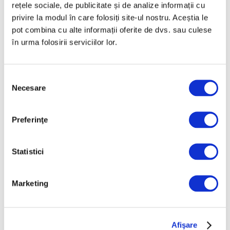
rețele sociale, de publicitate și de analize informații cu
privire la modul în care folosiți site-ul nostru. Aceștia le
pot combina cu alte informații oferite de dvs. sau culese
în urma folosirii serviciilor lor.
Selecția
Necesare
consimțământului
„Tovarășele sau emanciparea
prin muncă”, la Muzeul de Artă
Preferinţe
Brașov
31 Iulie 2026
Statistici
Marketing
Afişare