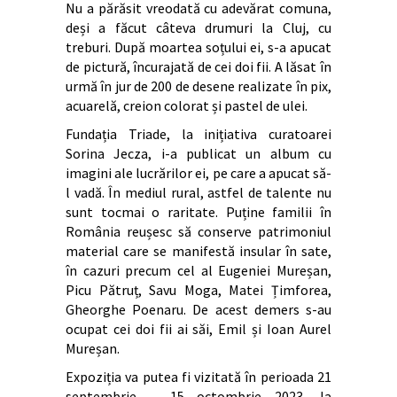
Nu a părăsit vreodată cu adevărat comuna,
deși a făcut câteva drumuri la Cluj, cu
treburi. După moartea soțului ei, s-a apucat
de pictură, încurajată de cei doi fii. A lăsat în
urmă în jur de 200 de desene realizate în pix,
acuarelă, creion colorat și pastel de ulei.
Fundația Triade, la inițiativa curatoarei
Sorina Jecza, i-a publicat un album cu
imagini ale lucrărilor ei, pe care a apucat să-
l vadă. În mediul rural, astfel de talente nu
sunt tocmai o raritate. Puține familii în
România reușesc să conserve patrimoniul
material care se manifestă insular în sate,
în cazuri precum cel al Eugeniei Mureșan,
Picu Pătruț, Savu Moga, Matei Țimforea,
Gheorghe Poenaru. De acest demers s-au
ocupat cei doi fii ai săi, Emil și Ioan Aurel
Mureșan.
Expoziția va putea fi vizitată în perioada 21
septembrie – 15 octombrie 2023, la