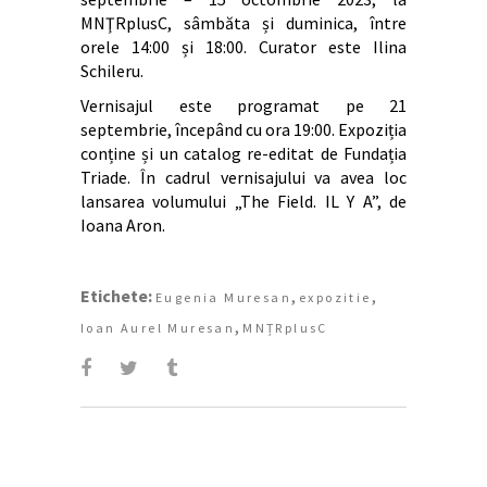
MNŢRplusC, sâmbăta și duminica, între
orele 14:00 și 18:00. Curator este Ilina
Schileru.
Vernisajul este programat pe 21
septembrie, începând cu ora 19:00. Expoziția
conține și un catalog re-editat de Fundația
Triade. În cadrul vernisajului va avea loc
lansarea volumului „The Field. IL Y A”, de
Ioana Aron.
Etichete:
,
,
Eugenia Muresan
expozitie
,
Ioan Aurel Muresan
MNȚRplusC