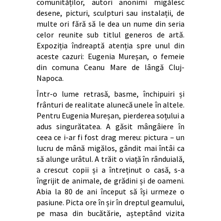
comunităților, autori anonimi migălesc
desene, picturi, sculpturi sau instalații, de
multe ori fără să le dea un nume din seria
celor reunite sub titlul generos de artă.
Expoziția îndreaptă atenția spre unul din
aceste cazuri: Eugenia Mureșan, o femeie
din comuna Ceanu Mare de lângă Cluj-
Napoca.
Într-o lume retrasă, basme, închipuiri și
frânturi de realitate alunecă unele în altele.
Pentru Eugenia Mureșan, pierderea soțului a
adus singurătatea. A găsit mângâiere în
ceea ce i-ar fi fost drag mereu: pictura – un
lucru de mână migălos, gândit mai întâi ca
să alunge urâtul. A trăit o viață în rânduială,
a crescut copii și a întreținut o casă, s-a
îngrijit de animale, de grădini și de oameni.
Abia la 80 de ani început să își urmeze o
pasiune. Picta ore în șir în dreptul geamului,
pe masa din bucătărie, așteptând vizita