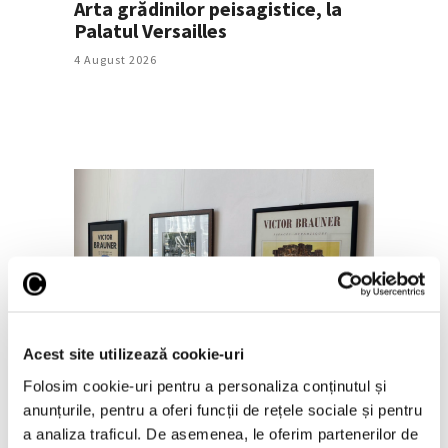
Arta grădinilor peisagistice, la
Palatul Versailles
4 August 2026
Creația pe hârtie a lui Victor
Brauner, la Galeria Romană
Acest site utilizează cookie-uri
31 Iulie 2026
Folosim cookie-uri pentru a personaliza conținutul și
anunțurile, pentru a oferi funcții de rețele sociale și pentru
a analiza traficul. De asemenea, le oferim partenerilor de