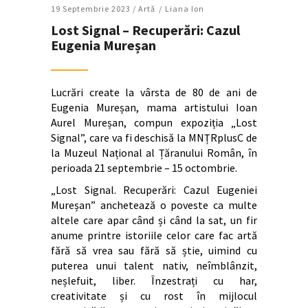
19 Septembrie 2023 /
Artǎ
Liana Ion
Lost Signal – Recuperări: Cazul
Eugenia Mureșan
Lucrări create la vârsta de 80 de ani de
Eugenia Mureșan, mama artistului Ioan
Aurel Mureșan, compun expoziția „Lost
Signal”, care va fi deschisă la MNȚRplusC de
la Muzeul Național al Țăranului Român, în
perioada 21 septembrie – 15 octombrie.
„Lost Signal. Recuperări: Cazul Eugeniei
Mureșan” anchetează o poveste ca multe
altele care apar când și când la sat, un fir
anume printre istoriile celor care fac artă
fără să vrea sau fără să știe, uimind cu
puterea unui talent nativ, neîmblânzit,
neșlefuit, liber. Înzestrați cu har,
creativitate și cu rost în mijlocul