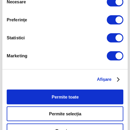
Necesare
consimțământului
Preferinţe
Statistici
Prima retrospectivă completă în
Marketing
America de Nord a operei
cineastului român Andrei Ujică
5 August 2026
Afişare
Permite toate
Articole recente
Permite selecția
Operele lui Pollock și