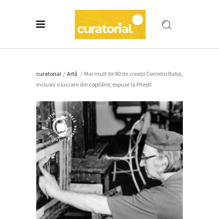
curatorial
/
Artǎ
/
Mai mult de 80 de creații Corneliu Baba,
inclusiv o lucrare din copilărie, expuse la Pitești