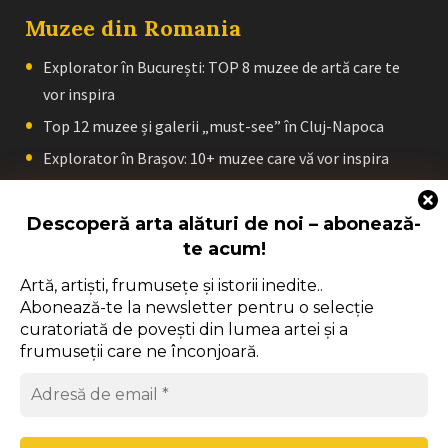
Muzee din Romania
Explorator în București: TOP 8 muzee de artă care te
vor inspira
Top 12 muzee și galerii „must-see” în Cluj-Napoca
Explorator în Brașov: 10+ muzee care vă vor inspira
Top 8 muzee și galerii „must-see” în Craiova
Descoperă arta alături de noi – abonează-
Explorator în Iași: TOP 11 muzee care te vor inspira
te acum!
Top 8 muzee „must-see” în Sibiu
Artă, artiști, frumusețe și istorii inedite..
Abonează-te la newsletter pentru o selecție
curatoriată de povești din lumea artei și a
frumuseții care ne înconjoară.
Despre noi
Contact