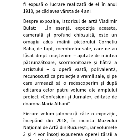
fi expusă o lucrare realizată de el în anul
1910, pe câd avea vârsta de 4 ani.
Despre expoziție, istoricul de artă Vladimir
Bulat: „În esență, expoziția aceasta,
camerală și profund chibzuită, este un
omagiu adus mâinii pictorului Corneliu
Baba, de fapt, membrelor sale, care ne-au
lăsat drept moștenire – ajutate de mintea
pătrunzătoare, scormonitoare și hâtră a
artistului – o operă vastă, polivalentă,
recunoscută ca proiecție a vremii sale, și pe
care urmează să o redescoperim și după
editarea celor patru volume ale amplului
proiect «Confesiuni și Jurnale», editate de
doamna Maria Albani”.
Fiecare volum jalonează câte o expoziție,
începând din 2018, în incinta Muzeului
Național de Artă din București, iar volumele
3 și 4 vor însoți expunerea operei târzii a