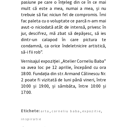
pasiune pe care o înțeleg din ce în ce mai
mult că este a mea, numai a mea, și nu
trebuie să fac niciun fel de compromis. Îmi
fac paleta cu o voluptate ce parcă n-am mai
avut-o niciodată atât de intensă, privesc în
jur, descifrez, mă zbat să depășesc, să ies
dintr-un calapod în care pictura te
condamnă, ca orice îndeletnicire artistică,
să-i fii rob”.
Vernisajul expoziției „Atelier Corneliu Baba”
va avea loc pe 12 aprilie, începând cu ora
18:00. Fundația din str. Armand Călinescu Nr.
2 poate fi vizitată de luni până vineri, între
10:00 și 19:00, și sâmbăta, între 10:00 și
17:00.
Etichete:
,
,
,
arta
corneliu baba
expozitie
inspiratie