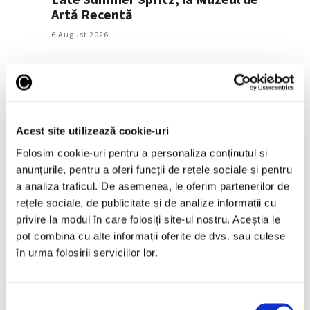
Artă Recentă
6 August 2026
Acest site utilizează cookie-uri
Folosim cookie-uri pentru a personaliza conținutul și
anunțurile, pentru a oferi funcții de rețele sociale și pentru
a analiza traficul. De asemenea, le oferim partenerilor de
rețele sociale, de publicitate și de analize informații cu
Războiul, între poem vizual și
privire la modul în care folosiți site-ul nostru. Aceștia le
inutilitatea morții, la pictorii
pot combina cu alte informații oferite de dvs. sau culese
români
în urma folosirii serviciilor lor.
6 August 2026
Selecția