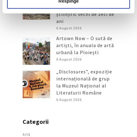
Rothko contribuie la
Respinge
elucidarea unui mister
științific vechi de zeci de
ani
6 August 2026
Artown Now – O sută de
artiști, în anuala de artă
urbană la Ploiești
6 August 2026
„Disclosures”, expoziție
internațională de grup
la Muzeul Național al
Literaturii Române
6 August 2026
Categorii
Artǎ