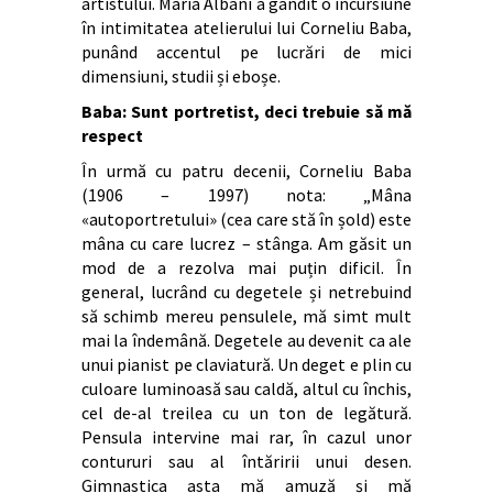
artistului. Maria Albani a gândit o incursiune
în intimitatea atelierului lui Corneliu Baba,
punând accentul pe lucrări de mici
dimensiuni, studii și eboșe.
Baba: Sunt portretist, deci trebuie să mă
respect
În urmă cu patru decenii, Corneliu Baba
(1906 – 1997) nota: „Mâna
«autoportretului» (cea care stă în șold) este
mâna cu care lucrez – stânga. Am găsit un
mod de a rezolva mai puțin dificil. În
general, lucrând cu degetele și netrebuind
să schimb mereu pensulele, mă simt mult
mai la îndemână. Degetele au devenit ca ale
unui pianist pe claviatură. Un deget e plin cu
culoare luminoasă sau caldă, altul cu închis,
cel de-al treilea cu un ton de legătură.
Pensula intervine mai rar, în cazul unor
contururi sau al întăririi unui desen.
Gimnastica asta mă amuză și mă