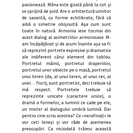
pasionează. Mâna este goală până la cot și
se sprijină de șold. Are o arhitectură uimitor
de savantă, cu forme echilibrate, fără să
aibă o simetrie obișnuită. Așa cum sunt
toate în natură. Armonia iese tocmai din
acest dialog al asimetriilor armonioase. M-
am încăpățânat și de acum înainte așa va fi:
să reprezint portrete expresive și dramatice
ale indiferent cărui element din tablou.
Portretul mâinii, portretul draperiilor,
portretul unor obiecte pe o masă, portretul
unui teren (da, al unui teren, al unui cer, al
unei… flori), sunt portretist, deci trebuie să
mă respect. Portretele trebuie să
reprezinte unicate (caractere unice), o
dramă a formelor, a luminii ce cade pe ele,
un mister al dialogului umbră-lumină. Dar
pentru cine scriu acestea? Ce «nerafinați» le
vor ceti leneși și vor râde de asemenea
preocupări. Ca niciodată trăiesc această