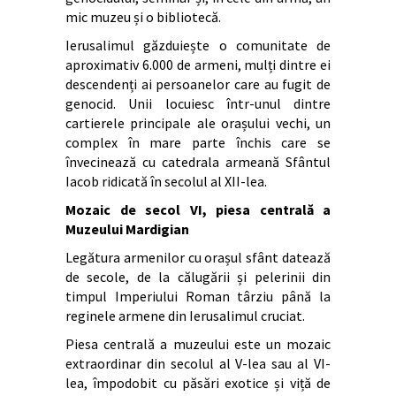
mic muzeu și o bibliotecă.
Ierusalimul găzduiește o comunitate de
aproximativ 6.000 de armeni, mulți dintre ei
descendenți ai persoanelor care au fugit de
genocid. Unii locuiesc într-unul dintre
cartierele principale ale orașului vechi, un
complex în mare parte închis care se
învecinează cu catedrala armeană Sfântul
Iacob ridicată în secolul al XII-lea.
Mozaic de secol VI, piesa centrală a
Muzeului Mardigian
Legătura armenilor cu orașul sfânt datează
de secole, de la călugării și pelerinii din
timpul Imperiului Roman târziu până la
reginele armene din Ierusalimul cruciat.
Piesa centrală a muzeului este un mozaic
extraordinar din secolul al V-lea sau al VI-
lea, împodobit cu păsări exotice și viță de