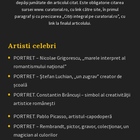
depăși jumătate din articolul citat. Este obligatorie citarea
sursei www. curatorial.ro, cu link către site, în primul
paragraf și cu precizarea „Citiți integral pe curatorial.ro”, cu
link la finalul articolului.
Artisti celebri
PORTRET – Nicolae Grigorescu, „marele interpret al
romantismului naţional”
PORTRET – Ştefan Luchian, „un zugrav” creator de
școală
PORTRET. Constantin Brâncuşi – simbol al creativităţii
artistice româneşti
PORTRET. Pablo Picasso, artistul-capodoperă
PORTRET – Rembrandt, pictor, gravor, colecţionar, un
magician al culorilor