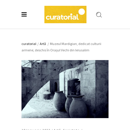
curatorial
/
Artǎ
/
Muzeul Mardigian, dedicat culturii
armene, deschis în Orașul Vechi din Ierusalim