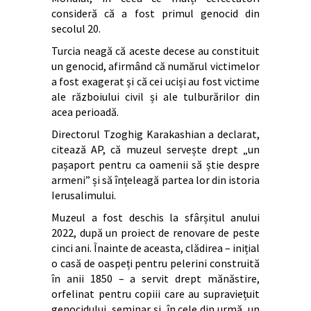
consideră că a fost primul genocid din
secolul 20.
Turcia neagă că aceste decese au constituit
un genocid, afirmând că numărul victimelor
a fost exagerat și că cei uciși au fost victime
ale războiului civil și ale tulburărilor din
acea perioadă.
Directorul Tzoghig Karakashian a declarat,
citează AP, că muzeul servește drept „un
pașaport pentru ca oamenii să știe despre
armeni” și să înțeleagă partea lor din istoria
Ierusalimului.
Muzeul a fost deschis la sfârșitul anului
2022, după un proiect de renovare de peste
cinci ani. Înainte de aceasta, clădirea – inițial
o casă de oaspeți pentru pelerini construită
în anii 1850 – a servit drept mănăstire,
orfelinat pentru copiii care au supraviețuit
genocidului, seminar și, în cele din urmă, un