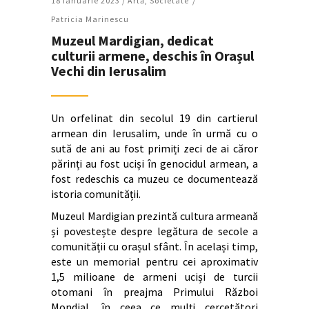
18 Ianuarie 2023 /
Artǎ
,
Societate
Patricia Marinescu
Muzeul Mardigian, dedicat
culturii armene, deschis în Orașul
Vechi din Ierusalim
Un orfelinat din secolul 19 din cartierul
armean din Ierusalim, unde în urmă cu o
sută de ani au fost primiți zeci de ai căror
părinți au fost uciși în genocidul armean, a
fost redeschis ca muzeu ce documentează
istoria comunității.
Muzeul Mardigian prezintă cultura armeană
și povestește despre legătura de secole a
comunității cu orașul sfânt. În același timp,
este un memorial pentru cei aproximativ
1,5 milioane de armeni uciși de turcii
otomani în preajma Primului Război
Mondial, în ceea ce mulți cercetători