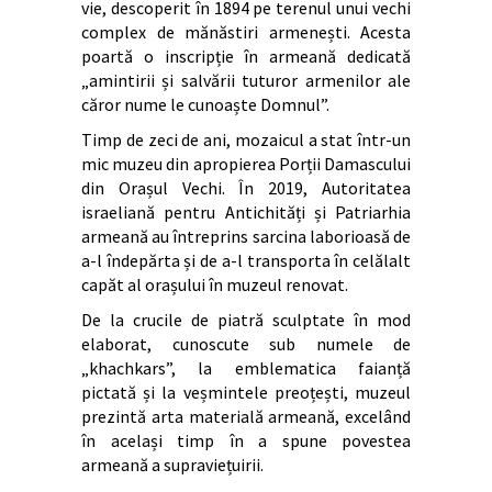
vie, descoperit în 1894 pe terenul unui vechi
complex de mănăstiri armenești. Acesta
poartă o inscripție în armeană dedicată
„amintirii și salvării tuturor armenilor ale
căror nume le cunoaște Domnul”.
Timp de zeci de ani, mozaicul a stat într-un
mic muzeu din apropierea Porții Damascului
din Orașul Vechi. În 2019, Autoritatea
israeliană pentru Antichități și Patriarhia
armeană au întreprins sarcina laborioasă de
a-l îndepărta și de a-l transporta în celălalt
capăt al orașului în muzeul renovat.
De la crucile de piatră sculptate în mod
elaborat, cunoscute sub numele de
„khachkars”, la emblematica faianță
pictată și la veșmintele preoțești, muzeul
prezintă arta materială armeană, excelând
în același timp în a spune povestea
armeană a supraviețuirii.