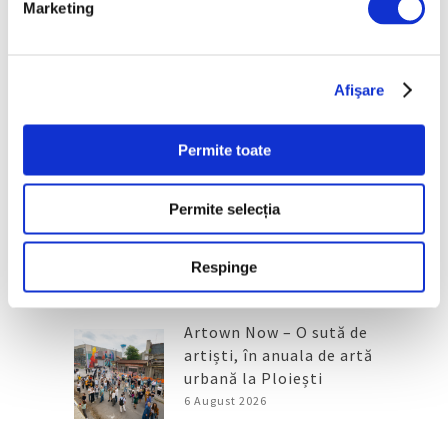
Marketing
Articole recente
Femei în artă – Laura
Afişare
Knight, pictorița
premierelor britanice
7 August 2026
Permite toate
Operele lui Pollock și
Rothko contribuie la
Permite selecția
elucidarea unui mister
științific vechi de zeci de
Respinge
ani
6 August 2026
Artown Now – O sută de
artiști, în anuala de artă
urbană la Ploiești
6 August 2026