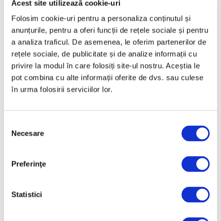
Acest site utilizează cookie-uri
95 de milioane de dolari
Folosim cookie-uri pentru a personaliza conținutul și
6 Iulie 2026
anunțurile, pentru a oferi funcții de rețele sociale și pentru
a analiza traficul. De asemenea, le oferim partenerilor de
rețele sociale, de publicitate și de analize informații cu
privire la modul în care folosiți site-ul nostru. Aceștia le
pot combina cu alte informații oferite de dvs. sau culese
în urma folosirii serviciilor lor.
Selecția
Necesare
consimțământului
Noaptea Muzeelor la Sate 2026
1 Iulie 2026
Preferinţe
Statistici