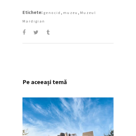
Etichete:
,
,
genocid
muzeu
Muzeul
Mardigian
Pe aceeași temă