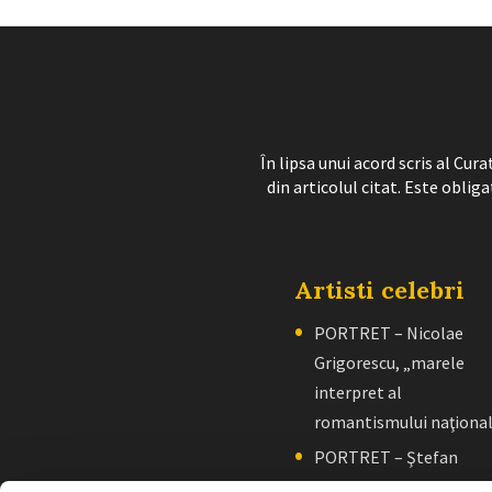
În lipsa unui acord scris al Cu
din articolul citat. Este obliga
Artisti celebri
PORTRET – Nicolae
Grigorescu, „marele
interpret al
romantismului naţiona
PORTRET – Ştefan
Luchian, „un zugrav”