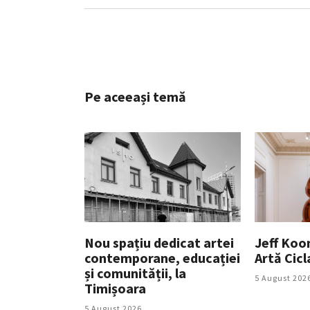
Pe aceeași temă
Nou spațiu dedicat artei
Jeff Koo
contemporane, educației
Artă Cicl
și comunității, la
5 August 202
Timișoara
5 August 2026