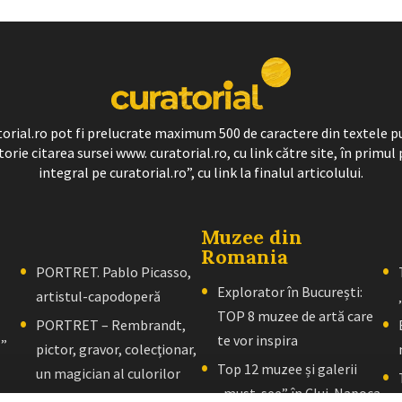
ratorial.ro pot fi prelucrate maximum 500 de caractere din textele p
torie citarea sursei www. curatorial.ro, cu link către site, în primul 
integral pe curatorial.ro”, cu link la finalul articolului.
Muzee din
Romania
PORTRET. Pablo Picasso,
Explorator în București:
artistul-capodoperă
TOP 8 muzee de artă care
PORTRET – Rembrandt,
te vor inspira
l”
pictor, gravor, colecţionar,
Top 12 muzee și galerii
un magician al culorilor
„must-see” în Cluj-Napoca
PORTRET – El Greco: Un