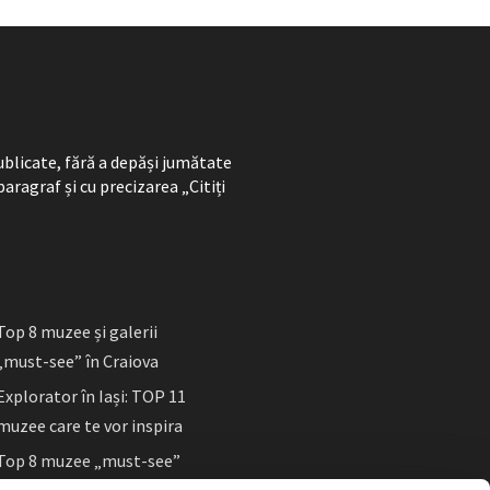
ublicate, fără a depăși jumătate
paragraf și cu precizarea „Citiți
Top 8 muzee și galerii
„must-see” în Craiova
Explorator în Iași: TOP 11
muzee care te vor inspira
Top 8 muzee „must-see”
în Sibiu