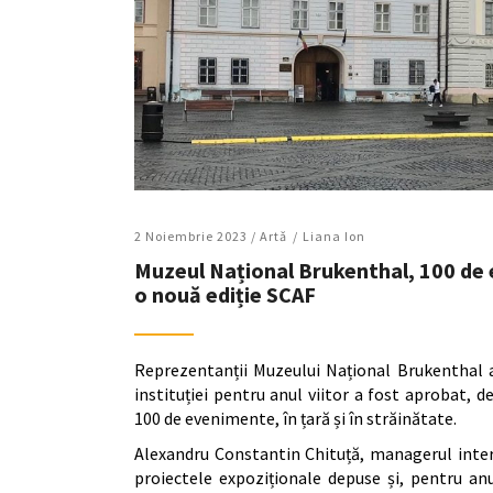
2 Noiembrie 2023 /
Artǎ
Liana Ion
Muzeul Național Brukenthal, 100 de e
o nouă ediție SCAF
Reprezentanții Muzeului Național Brukenthal au 
instituției pentru anul viitor a fost aprobat, 
100 de evenimente, în țară și în străinătate.
Alexandru Constantin Chituță, managerul inter
proiectele expoziționale depuse și, pentru anu