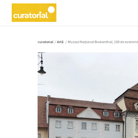
curatorial
/
Artǎ
/
Muzeul Național Brukenthal, 100 de eveniment