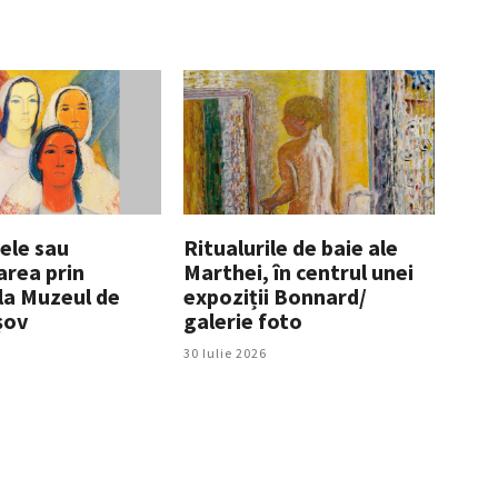
ele sau
Ritualurile de baie ale
rea prin
Marthei, în centrul unei
la Muzeul de
expoziții Bonnard/
șov
galerie foto
30 Iulie 2026