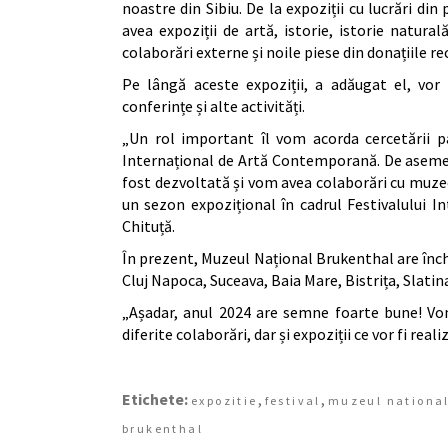
noastre din Sibiu. De la expoziții cu lucrări d
avea expoziții de artă, istorie, istorie natural
colaborări externe și noile piese din donațiile re
Pe lângă aceste expoziții, a adăugat el, vor 
conferințe și alte activități.
„Un rol important îl vom acorda cercetării pa
Internațional de Artă Contemporană. De asemen
fost dezvoltată și vom avea colaborări cu muzee d
un sezon expozițional în cadrul Festivalului I
Chituță.
În prezent, Muzeul Național Brukenthal are înche
Cluj Napoca, Suceava, Baia Mare, Bistrița, Slatina
„Așadar, anul 2024 are semne foarte bune! Vom
diferite colaborări, dar și expoziții ce vor fi re
Etichete:
,
,
expozitie
festival
muzeul nationa
brukenthal