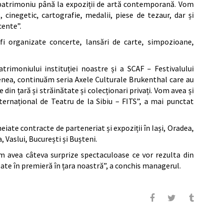
in patrimoniu până la expoziții de artă contemporană. Vom
ă, cinegetic, cartografie, medalii, piese de tezaur, dar și
cente”.
fi organizate concerte, lansări de carte, simpozioane,
trimoniului instituției noastre și a SCAF – Festivalului
ea, continuăm seria Axele Culturale Brukenthal care au
in țară și străinătate și colecționari privați. Vom avea și
nternațional de Teatru de la Sibiu – FITS”, a mai punctat
iate contracte de parteneriat și expoziții în Iași, Oradea,
, Vaslui, București și Bușteni.
 avea câteva surprize spectaculoase ce vor rezulta din
alizate în premieră în țara noastră”, a conchis managerul.
l