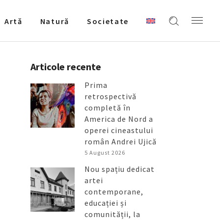
Artǎ
Natură
Societate
Articole recente
Prima
retrospectivă
completă în
America de Nord a
operei cineastului
român Andrei Ujică
5 August 2026
Nou spațiu dedicat
artei
contemporane,
educației și
comunității, la