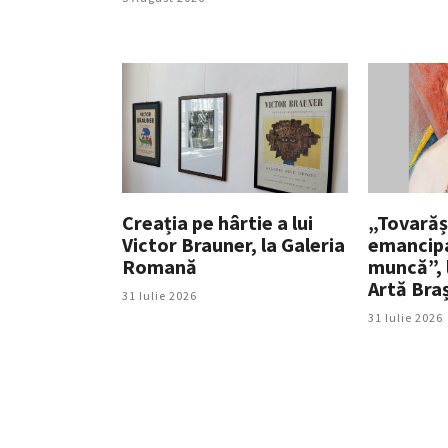
Creația pe hârtie a lui
„Tovarăș
Victor Brauner, la Galeria
emancipa
Romană
muncă”, 
Artă Bra
31 Iulie 2026
31 Iulie 2026