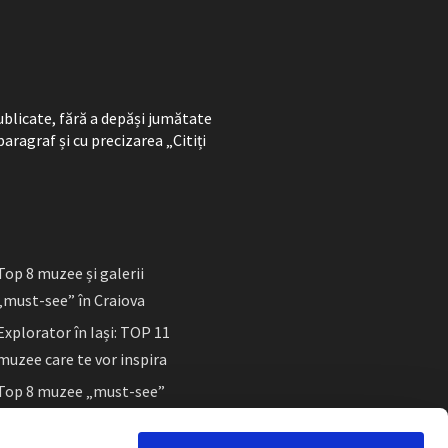
ublicate, fără a depăși jumătate
paragraf și cu precizarea „Citiți
Top 8 muzee și galerii
„must-see” în Craiova
Explorator în Iași: TOP 11
muzee care te vor inspira
Top 8 muzee „must-see”
în Sibiu