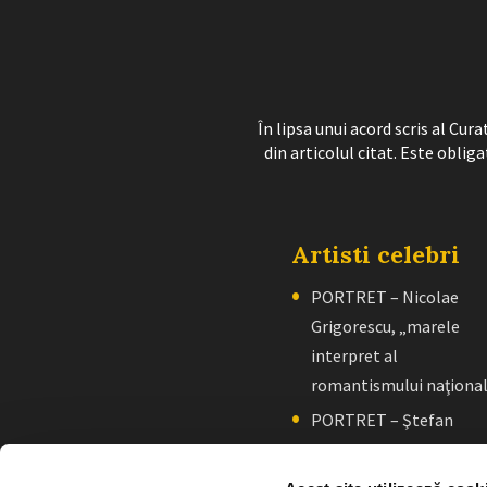
În lipsa unui acord scris al Cu
din articolul citat. Este obliga
Artisti celebri
PORTRET – Nicolae
Grigorescu, „marele
interpret al
romantismului naţiona
PORTRET – Ştefan
Luchian, „un zugrav”
creator de școală