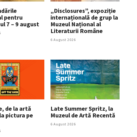
dările
„Disclosures”, expoziție
al pentru
internațională de grup la
l 7 – 9 august
Muzeul Național al
Literaturii Române
6
6 August 2026
, de la artă
Late Summer Spritz, la
la pictura pe
Muzeul de Artă Recentă
6 August 2026
6