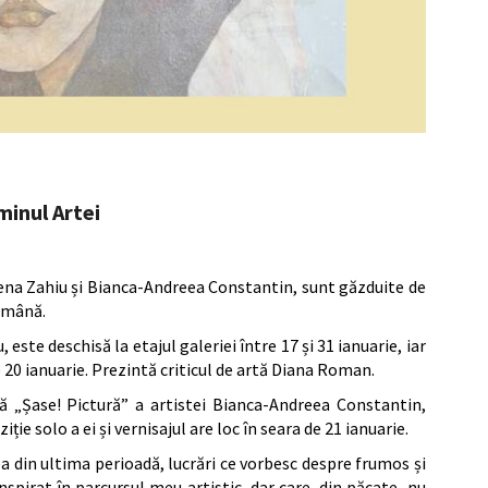
minul Artei
ilena Zahiu și Bianca-Andreea Constantin, sunt găzduite de
ămână.
, este deschisă la etajul galeriei între 17 și 31 ianuarie, iar
 20 ianuarie. Prezintă criticul de artă Diana Roman.
ată „Șase! Pictură” a artistei Bianca-Andreea Constantin,
ție solo a ei și vernisajul are loc în seara de 21 ianuarie.
a din ultima perioadă, lucrări ce vorbesc despre frumos și
spirat în parcursul meu artistic, dar care, din păcate, nu