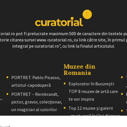
ratorial.ro pot fi prelucrate maximum 500 de caractere din textele p
torie citarea sursei www. curatorial.ro, cu link către site, în primul 
integral pe curatorial.ro”, cu link la finalul articolului.
Muzee din
Romania
PORTRET. Pablo Picasso,
Explorator în București:
artistul-capodoperă
TOP 8 muzee de artă care
PORTRET – Rembrandt,
te vor inspira
l”
pictor, gravor, colecţionar,
Top 12 muzee și galerii
un magician al culorilor
„must-see” în Cluj-Napoca
PORTRET – El Greco: Un
Explorator în Brașov: 10+
maestru al picturii al cărui