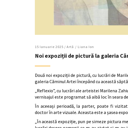
15 Ianuarie 2025 /
Artǎ
Liana Ion
Noi expoziții de pictură la galeria Că
Două noi expoziții de pictură, cu lucrări de Mar
galeria Căminul Artei începând cu această săpt
„Reflexio”, cu lucrări ale arteistei Marilena Zahiu
vernisajul este programat să aibă loc în seara de
În aceeași perioadă, la parter, poate fi vizit
doctor în arte vizuale. Aceasta este a șasea expozi
„În această expoziție, pun pe simeze pictura me
lucrări despre oamenii ce m-au ajutat și m-au in