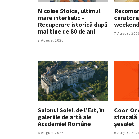
Nicolae Stoica, ultimul
Recoman
mare interbelic –
curatori
Recuperare istorică după
weekendu
mai bine de 80 de ani
7 August 202
7 August 2026
Salonul Soleil de l’Est, în
Coon One
galeriile de artă ale
stradală 
Academiei Române
șevalet
6 August 2026
6 August 202