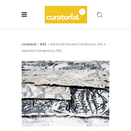
curatorial
/
Artǎ
/
Noi lucrări Nicolae Comănescu, într-o
expoziție in progress la /SAC