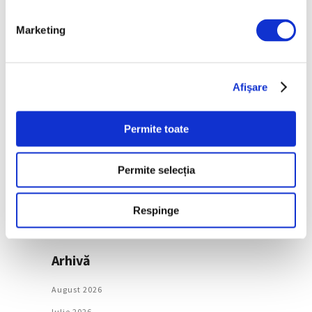
după decenii
7 August 2026
Marketing
Categorii
Afişare
Artǎ
Natură
Permite toate
Societate
Permite selecția
Urmăreşte-ne pe
Respinge
Arhivă
August 2026
Iulie 2026