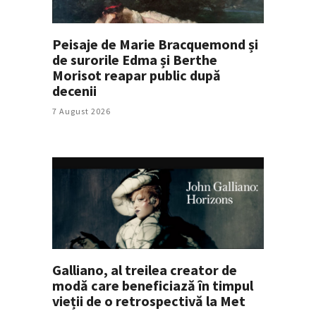
Peisaje de Marie Bracquemond și
de surorile Edma și Berthe
Morisot reapar public după
decenii
7 August 2026
Galliano, al treilea creator de
modă care beneficiază în timpul
vieții de o retrospectivă la Met