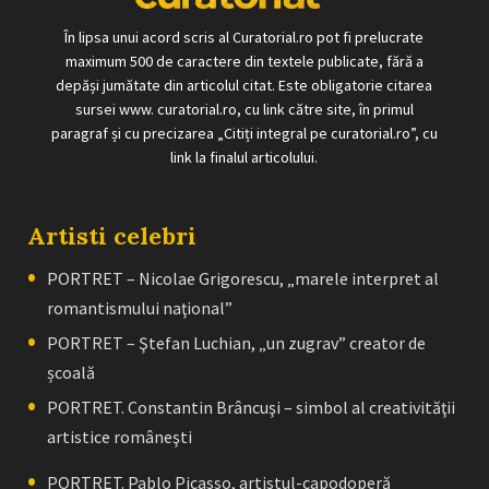
În lipsa unui acord scris al Curatorial.ro pot fi prelucrate
maximum 500 de caractere din textele publicate, fără a
depăși jumătate din articolul citat. Este obligatorie citarea
sursei www. curatorial.ro, cu link către site, în primul
paragraf și cu precizarea „Citiți integral pe curatorial.ro”, cu
link la finalul articolului.
Artisti celebri
PORTRET – Nicolae Grigorescu, „marele interpret al
romantismului naţional”
PORTRET – Ştefan Luchian, „un zugrav” creator de
școală
PORTRET. Constantin Brâncuşi – simbol al creativităţii
artistice româneşti
PORTRET. Pablo Picasso, artistul-capodoperă