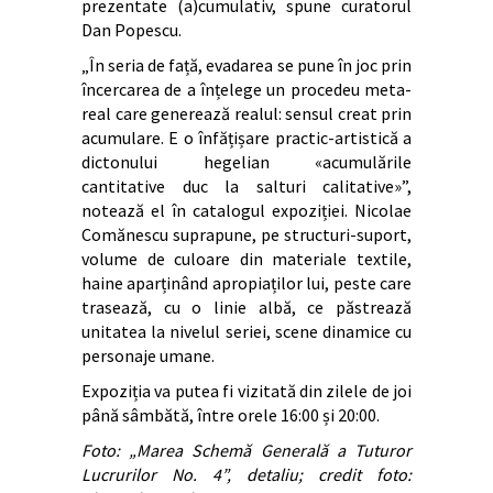
prezentate (a)cumulativ, spune curatorul
Dan Popescu.
„În seria de față, evadarea se pune în joc prin
încercarea de a înțelege un procedeu meta-
real care generează realul: sensul creat prin
acumulare. E o înfățișare practic-artistică a
dictonului hegelian «acumulările
cantitative duc la salturi calitative»”,
notează el în catalogul expoziției. Nicolae
Comănescu suprapune, pe structuri-suport,
volume de culoare din materiale textile,
haine aparținând apropiaților lui, peste care
trasează, cu o linie albă, ce păstrează
unitatea la nivelul seriei, scene dinamice cu
personaje umane.
Expoziția va putea fi vizitată din zilele de joi
până sâmbătă, între orele 16:00 și 20:00.
Foto: „Marea Schemă Generală a Tuturor
Lucrurilor
No. 4”, detaliu; credit foto: