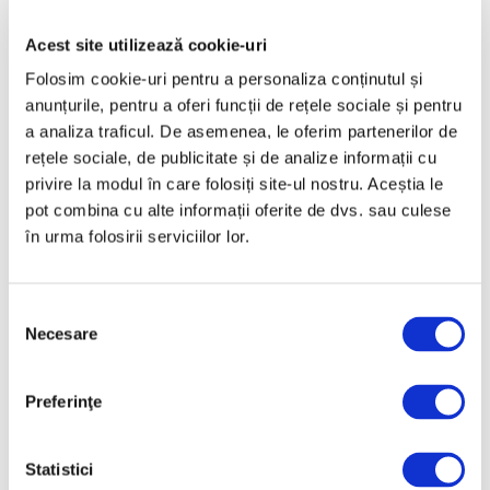
Acest site utilizează cookie-uri
Articole recente
Folosim cookie-uri pentru a personaliza conținutul și
anunțurile, pentru a oferi funcții de rețele sociale și pentru
Reinterpretare
a analiza traficul. De asemenea, le oferim partenerilor de
contemporană a operei
rețele sociale, de publicitate și de analize informații cu
lui Brâncuși, în expoziție
privire la modul în care folosiți site-ul nostru. Aceștia le
de artă urbană la
pot combina cu alte informații oferite de dvs. sau culese
Belgrad
în urma folosirii serviciilor lor.
7 August 2026
Galeriile Uffizi din
Florența, renovare fără
Selecția
precedent
Necesare
consimțământului
7 August 2026
Peisaje de Marie
Preferinţe
Bracquemond și de
surorile Edma și Berthe
Statistici
Morisot reapar public