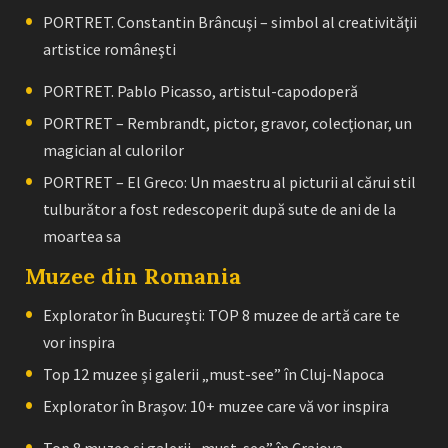
PORTRET. Constantin Brâncuşi – simbol al creativităţii
artistice româneşti
PORTRET. Pablo Picasso, artistul-capodoperă
PORTRET – Rembrandt, pictor, gravor, colecţionar, un
magician al culorilor
PORTRET – El Greco: Un maestru al picturii al cărui stil
tulburător a fost redescoperit după sute de ani de la
moartea sa
Muzee din Romania
Explorator în București: TOP 8 muzee de artă care te
vor inspira
Top 12 muzee și galerii „must-see” în Cluj-Napoca
Explorator în Brașov: 10+ muzee care vă vor inspira
Top 8 muzee și galerii „must-see” în Craiova