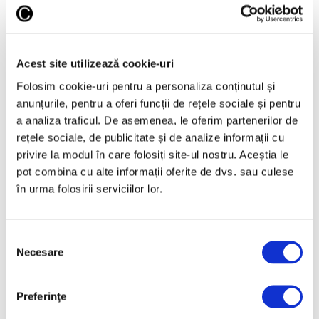
Acest site utilizează cookie-uri
Folosim cookie-uri pentru a personaliza conținutul și
anunțurile, pentru a oferi funcții de rețele sociale și pentru
Articole recente
a analiza traficul. De asemenea, le oferim partenerilor de
rețele sociale, de publicitate și de analize informații cu
Reinterpretare
privire la modul în care folosiți site-ul nostru. Aceștia le
contemporană a operei
pot combina cu alte informații oferite de dvs. sau culese
lui Brâncuși, în expoziție
în urma folosirii serviciilor lor.
de artă urbană la
Belgrad
7 August 2026
Selecția
Galeriile Uffizi din
Necesare
consimțământului
Florența, renovare fără
precedent
Preferinţe
7 August 2026