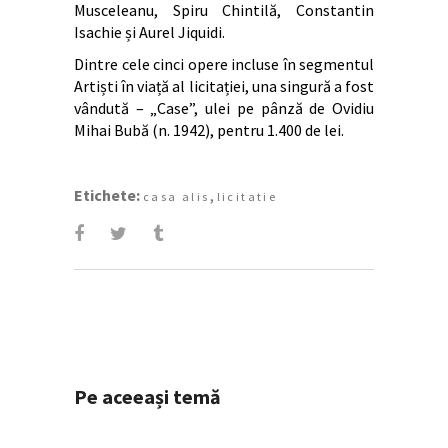
Musceleanu, Spiru Chintilă, Constantin
Isachie și Aurel Jiquidi.
Dintre cele cinci opere incluse în segmentul
Artiști în viață al licitației, una singură a fost
vândută – „
Case”,
ulei pe pânză de
Ovidiu
Mihai Bubă (n. 1942), pentru 1.400 de lei.
Etichete:
,
casa alis
licitatie
Pe aceeași temă