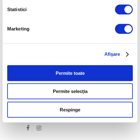
Peisaje de Marie
Statistici
Bracquemond și de
surorile Edma și Berthe
Morisot reapar public
Marketing
după decenii
7 August 2026
Afişare
Categorii
Permite toate
Artǎ
Natură
Permite selecția
Societate
Respinge
Urmăreşte-ne pe