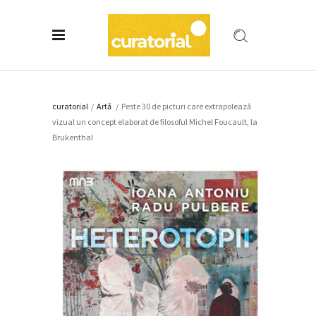
curatorial
/
Artǎ
/
Peste 30 de picturi care extrapolează
vizual un concept elaborat de filosoful Michel Foucault, la
Brukenthal