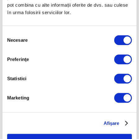
Cicladică din Atena
pot combina cu alte informații oferite de dvs. sau culese
în urma folosirii serviciilor lor.
5 August 2026
Selecția
Necesare
consimțământului
Articole recente
Preferinţe
Operele lui Pollock și
Rothko contribuie la
Statistici
elucidarea unui mister
științific vechi de zeci de
Marketing
ani
6 August 2026
Artown Now – O sută de
artiști, în anuala de artă
Afişare
urbană la Ploiești
6 August 2026