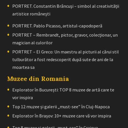
PORTRET. Constantin Brâncuşi – simbol al creativităţii
artistice româneşti
PORTRET. Pablo Picasso, artistul-capodoperă
PORTRET – Rembrandt, pictor, gravor, colecţionar, un
magician al culorilor
PORTRET – El Greco: Un maestru al picturii al cărui stil
tulburător a fost redescoperit după sute de ani de la
moartea sa
Muzee din Romania
Explorator în București: TOP 8 muzee de artă care te
vor inspira
Top 12 muzee și galerii „must-see” în Cluj-Napoca
Explorator în Brașov: 10+ muzee care vă vor inspira
Top 8 muzee și galerii „must-see” în Craiova