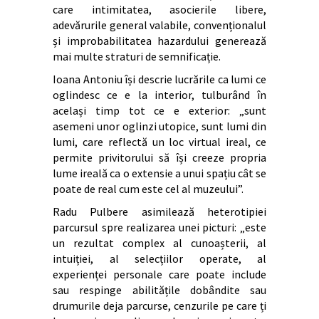
care intimitatea, asocierile libere,
adevărurile general valabile, convenționalul
și improbabilitatea hazardului generează
mai multe straturi de semnificație.
Ioana Antoniu își descrie lucrările ca lumi ce
oglindesc ce e la interior, tulburând în
același timp tot ce e exterior: „sunt
asemeni unor oglinzi utopice, sunt lumi din
lumi, care reflectă un loc virtual ireal, ce
permite privitorului să își creeze propria
lume ireală ca o extensie a unui spațiu cât se
poate de real cum este cel al muzeului”.
Radu Pulbere asimilează heterotipiei
parcursul spre realizarea unei picturi: „este
un rezultat complex al cunoașterii, al
intuiției, al selecțiilor operate, al
experienței personale care poate include
sau respinge abilitățile dobândite sau
drumurile deja parcurse, cenzurile pe care ți