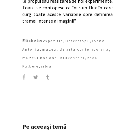
le propui sau realizarea de noi experimente.
Toate se contopesc ca într-un flux în care
curg toate aceste variabile spre definirea
tramei intense a imaginii”.
Etichete:
,
,
expozitie
Heterotopii
Ioana
,
,
Antoniu
muzeul de arta contemporana
,
muzeul national brukenthal
Radu
,
Pulbere
sibiu
Pe aceeași temă