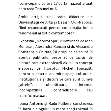
loc începând cu ora 17.00 la muzeul situat
pe strada Tribunei nr. 6.
Ambii artiști sunt cadre didactice ale
Universității de Artă și Design Cluj-Napoca,
fiind recunoscuți pentru contribuția lor la
fenomenul artistic contemporan.
Expoziția „Heterotopii”, curatoriată de Ioan
Muntean, Alexandra Runcan și dr. Alexandru
Constantin Chituță, își propune să aducă în
atenția publicului peste 30 de lucrări de
pictură care extrapolează vizual un concept
elaborat de filosoful Michel Foucault,
pentru a descrie anumite spații culturale,
instituționale și discursive care sunt cumva
„altele”: tulburătoare, intense,
incompatibile, contradictorii sau
transformatoare.
Ioana Antoniu și Radu Pulbere construiesc
în baza dialogului un meta-spațiu vizual în