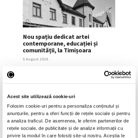
Nou spațiu dedicat artei
contemporane, educației și
comunității, la Timișoara
5 August 2026
Acest site utilizează cookie-uri
Folosim cookie-uri pentru a personaliza conținutul și
anunțurile, pentru a oferi funcții de rețele sociale și pentru
a analiza traficul. De asemenea, le oferim partenerilor de
rețele sociale, de publicitate și de analize informații cu
Jeff Koons, la Muzeul de Artă
privire la modul în care folosiți site-ul nostru. Aceștia le