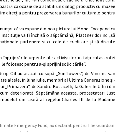
noastră ca ocazie de a stabili un dialog productiv cu muzee
lim direcția pentru prezervarea bunurilor culturale pentru
nnunțat că va expune din nou pictura lui Monet începând cu
instituție va fi închisă o săptămână, Plattner dorind „să
naționale partenere și cu cele de creditare și să discute
îngrijorările urgente ale activiștilor în fața catastrofei
e folosesc pentru a-și sprijini solicitările”.
 Stop Oil au atacat cu supă „Sunflowers”, de Vincent van
tre altele, în luna iulie, membri ai Ultima Generazione și-
 „Primavera”, de Sandro Botticelli, la Galeriile Uffizi din
acum deteriorată. Săptămâna aceasta, protestatari Just
 modelul din ceară al regelui Charles III de la Madame
l, Climate Emergency Fund, au declarat pentru The Guardian