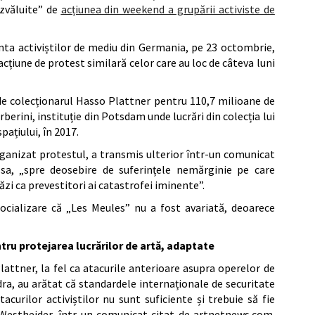
ezvăluite” de
acțiunea din weekend a grupării activiste de
inta activiștilor de mediu din Germania, pe 23 octombrie,
acțiune de protest similară celor care au loc de câteva luni
, de colecționarul Hasso Plattner pentru 110,7 milioane de
rini, instituție din Potsdam unde lucrări din colecția lui
pațiului, în 2017.
rganizat protestul, a transmis ulterior într-un comunicat
 sa, „spre deosebire de suferințele nemărginie pe care
tăzi ca prevestitori ai catastrofei iminente”.
ocializare că „Les Meules” nu a fost avariată, deoarece
tru protejarea lucrărilor de artă, adaptate
lattner, la fel ca atacurile anterioare asupra operelor de
dra, au arătat că standardele internaționale de securitate
acurilor activiștilor nu sunt suficiente și trebuie să fie
 Westheider, într-un comunicat citat de artnetnews.com.