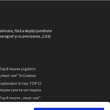
ublicate, fără a depăși jumătate
paragraf și cu precizarea „Citiți
Top 8 muzee și galerii
„must-see” în Craiova
Explorator în Iași: TOP 11
muzee care te vor inspira
Top 8 muzee „must-see”
în Sibiu