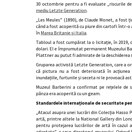
30 octombrie pentru a fi evaluate „riscurile d
mediu Letzte Generation
.
„Les Meules” (1890), de Claude Monet, a fost ț
când a fost acoperită cu piure din cartofi într-o 
în
Marea Britanie și Italia
.
Tabloul a fost cumpărat la o licitație, în 2019
dolari. El e împrumutat permanent Muzeului Barbe
Plattner au putut fi admirate de la deschiderea s
Gruparea activistă Letzte Generation, care a o
că pictura nu a fost deteriorată în acțiunea
inundațiile, furtunile și seceta ni le provoacă as
Muzeul Barberini a confirmat pe rețelele de s
pânza era acoperită cu un geam.
Standardele internaționale de securitate pen
„Atacul asupra unei lucrări din Colecția Hasso P
artă, printre altele la National Gallery din Lon
pentru protejarea lucrărilor de artă în cazul at
adaptate”, a spus directorul muzeului, Ortrud