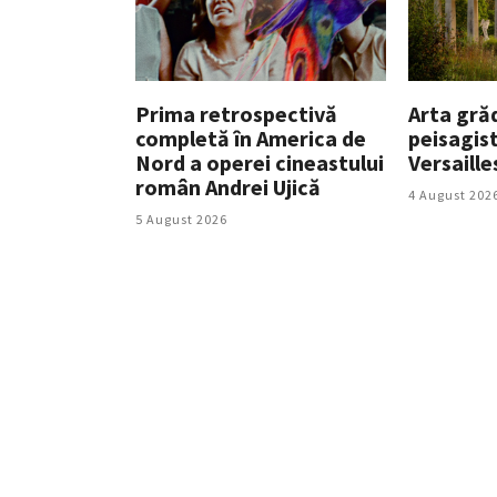
Prima retrospectivă
Arta grăd
completă în America de
peisagist
Nord a operei cineastului
Versaille
român Andrei Ujică
4 August 202
5 August 2026