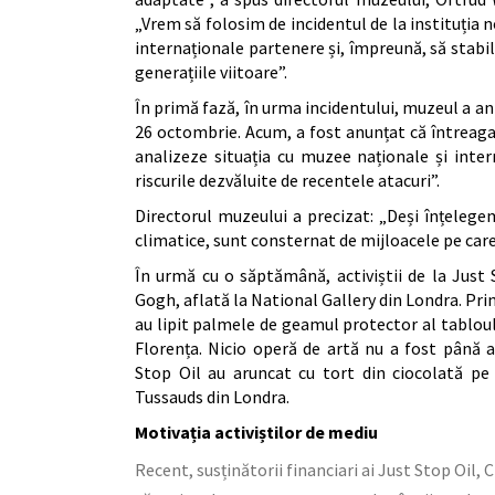
„Vrem să folosim de incidentul de la instituția 
internaționale partenere și, împreună, să stabi
generațiile viitoare”.
În primă fază, în urma incidentului, muzeul a a
26 octombrie. Acum, a fost anunțat că întreaga 
analizeze situația cu muzee naționale și inter
riscurile dezvăluite de recentele atacuri”.
Directorul muzeului a precizat: „Deși înțelegem 
climatice, sunt consternat de mijloacele pe care l
În urmă cu o săptămână, activiștii de la Just
Gogh, aflată la National Gallery din Londra. Prin
au lipit palmele de geamul protector al tabloului
Florența. Nicio operă de artă nu a fost până 
Stop Oil au aruncat cu tort din ciocolată pe
Tussauds din Londra.
Motivația activiștilor de mediu
Recent, susținătorii financiari ai Just Stop Oi