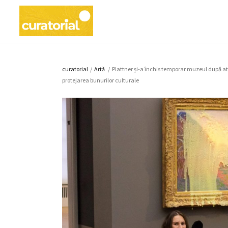
curatorial
/
Artǎ
/
Plattner și-a închis temporar muzeul după ata
protejarea bunurilor culturale