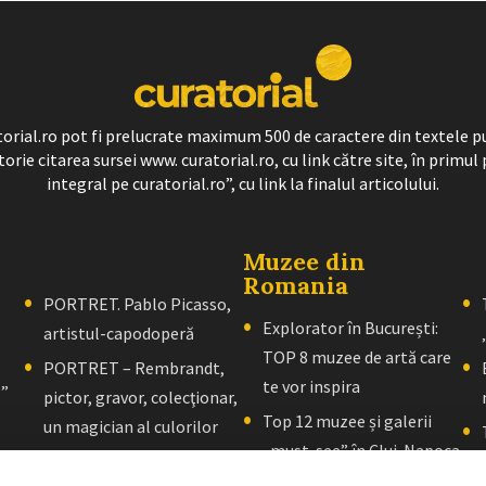
ratorial.ro pot fi prelucrate maximum 500 de caractere din textele p
torie citarea sursei www. curatorial.ro, cu link către site, în primul 
integral pe curatorial.ro”, cu link la finalul articolului.
Muzee din
Romania
PORTRET. Pablo Picasso,
Explorator în București:
artistul-capodoperă
TOP 8 muzee de artă care
PORTRET – Rembrandt,
te vor inspira
l”
pictor, gravor, colecţionar,
Top 12 muzee și galerii
un magician al culorilor
„must-see” în Cluj-Napoca
PORTRET – El Greco: Un
Explorator în Brașov: 10+