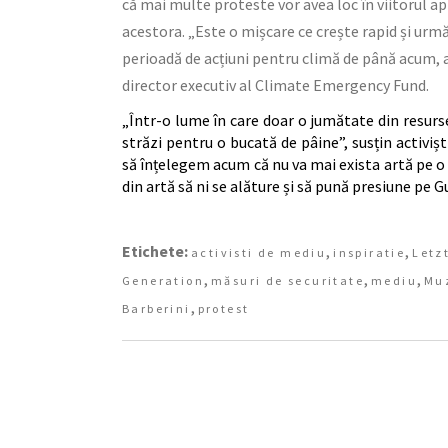
că mai multe proteste vor avea loc în viitorul ap
acestora. „Este o mișcare ce crește rapid și urm
perioadă de acțiuni pentru climă de până acum, a
director executiv al Climate Emergency Fund.
„Într-o lume în care doar o jumătate din resurse
străzi pentru o bucată de pâine”, susțin activiști
să înțelegem acum că nu va mai exista artă pe o
din artă să ni se alăture și să pună presiune pe G
Etichete:
,
,
activisti de mediu
inspiratie
Letz
,
,
,
Generation
măsuri de securitate
mediu
Mu
,
Barberini
protest