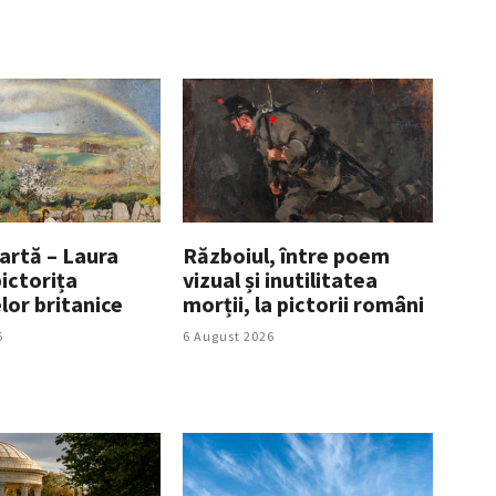
artă – Laura
Războiul, între poem
ictorița
vizual și inutilitatea
lor britanice
morții, la pictorii români
6
6 August 2026