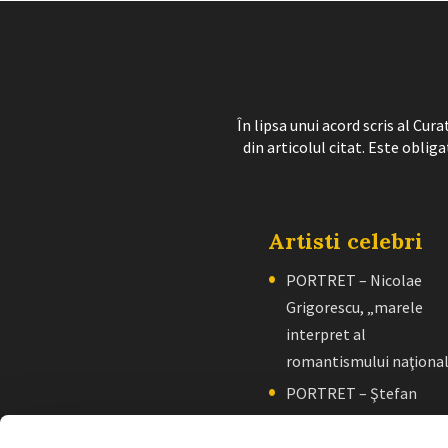
În lipsa unui acord scris al Cu
din articolul citat. Este obliga
Artisti celebri
PORTRET – Nicolae
Grigorescu, „marele
interpret al
romantismului naţiona
PORTRET – Ştefan
Luchian, „un zugrav”
creator de școală