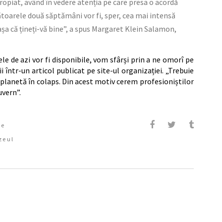
ropiat, având în vedere atenția pe care presa o acordă
ătoarele două săptămâni vor fi, sper, cea mai intensă
șa că țineți-vă bine”, a spus Margaret Klein Salamon,
le de azi vor fi disponibile, vom sfârși prin a ne omorî pe
i într-un articol publicat pe site-ul organizației. „Trebuie
 planetă în colaps. Din acest motiv cerem profesioniștilor
uvern”.
te
zeul