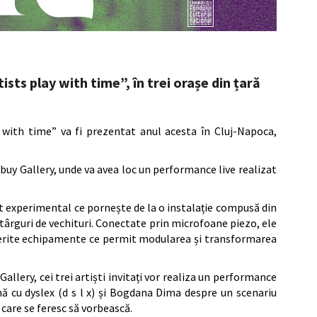
sts play with time”, în trei orașe din țară
 with time” va fi prezentat anul acesta în Cluj-Napoca,
dbuy Gallery, unde va avea loc un performance live realizat
et experimental ce pornește de la o instalație compusă din
târguri de vechituri. Conectate prin microfoane piezo, ele
iferite echipamente ce permit modularea și transformarea
allery, cei trei artiști invitați vor realiza un performance
ă cu dyslex (d s l x) și Bogdana Dima despre un scenariu
 care se feresc să vorbească.