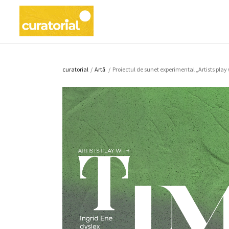
curatorial
/
Artǎ
/
Proiectul de sunet experimental „Artists play w