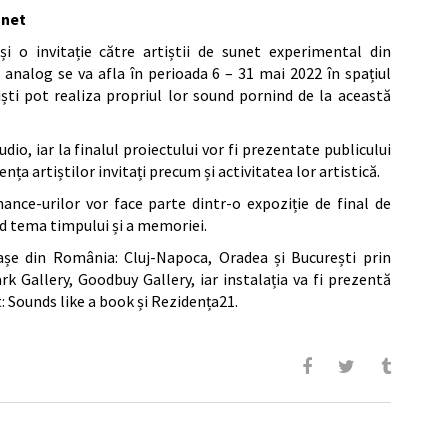
unet
i o invitație către artiștii de sunet experimental din
 analog se va afla în perioada 6 – 31 mai 2022 în spațiul
tiști pot realiza propriul lor sound pornind de la această
dio, iar la finalul proiectului vor fi prezentate publicului
a artiștilor invitați precum și activitatea lor artistică.
ance-urilor vor face parte dintr-o expoziție de final de
nd tema timpului și a memoriei.
așe din România: Cluj-Napoca, Oradea și București prin
k Gallery, Goodbuy Gallery, iar instalația va fi prezentă
t: Sounds like a book și Rezidența21.