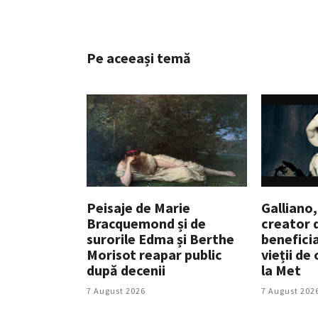
Pe aceeași temă
Peisaje de Marie
Galliano,
Bracquemond și de
creator 
surorile Edma și Berthe
beneficia
Morisot reapar public
vieții de
după decenii
la Met
7 August 2026
7 August 202