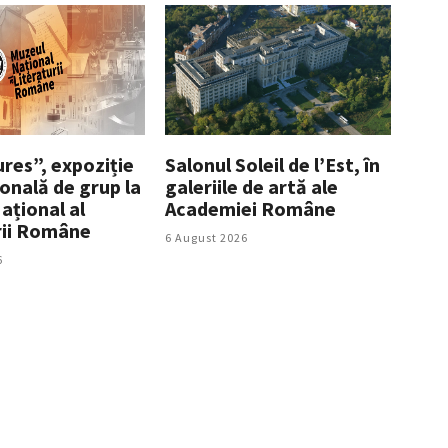
res”, expoziție
Salonul Soleil de l’Est, în
onală de grup la
galeriile de artă ale
ațional al
Academiei Române
rii Române
6 August 2026
6