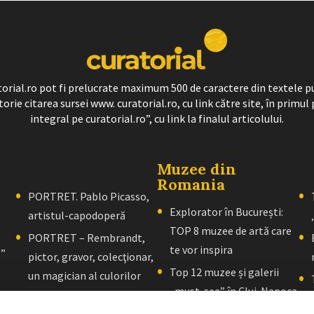
ratorial.ro pot fi prelucrate maximum 500 de caractere din textele p
torie citarea sursei www. curatorial.ro, cu link către site, în primul 
integral pe curatorial.ro”, cu link la finalul articolului.
Muzee din
Romania
PORTRET. Pablo Picasso,
Explorator în București:
artistul-capodoperă
TOP 8 muzee de artă care
PORTRET – Rembrandt,
te vor inspira
l”
pictor, gravor, colecţionar,
Top 12 muzee și galerii
un magician al culorilor
„must-see” în Cluj-Napoca
PORTRET – El Greco: Un
Explorator în Brașov: 10+