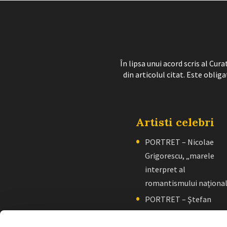
În lipsa unui acord scris al Cu
din articolul citat. Este obliga
Artisti celebri
PORTRET – Nicolae
Grigorescu, „marele
interpret al
romantismului naţiona
PORTRET – Ştefan
Luchian, „un zugrav”
creator de școală