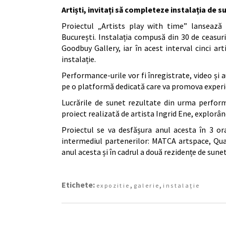
Artiști, invitați să completeze instalația de s
Proiectul „Artists play with time” lansează ș
București. Instalația compusă din 30 de ceasuri
Goodbuy Gallery, iar în acest interval cinci ar
instalație.
Performance-urile vor fi înregistrate, video și au
pe o platformă dedicată care va promova experienț
Lucrările de sunet rezultate din urma perform
proiect realizată de artista Ingrid Ene, explorâ
Proiectul se va desfășura anul acesta în 3 or
intermediul partenerilor: MATCA artspace, Quar
anul acesta și în cadrul a două rezidențe de sune
Etichete:
,
,
expozitie
galerie
instalaţie