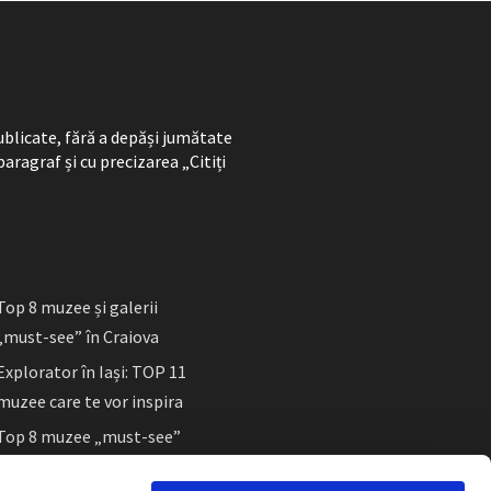
ublicate, fără a depăși jumătate
paragraf și cu precizarea „Citiți
Top 8 muzee și galerii
„must-see” în Craiova
Explorator în Iași: TOP 11
muzee care te vor inspira
Top 8 muzee „must-see”
în Sibiu