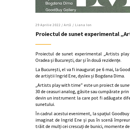
29 Aprilie 2022 /
Artǎ
Liana Ion
Proiectul de sunet experimental „Arti
Proiectul de sunet experimental „Artists play
Oradea și București, dar și în două rezidențe.
La București, el va fi inaugurat pe 6 mai, la Goo
de artiștii Ingrid Ene, dyslex și Bogdana Dima.
„Artists play with time” este un proiect de sun
30 de ceasuri analog, găsite sau cumpărate prin 
devin un instrument la care pot fi adăugate d
sunetului.
În cadrul acestui eveniment, la spațiul Goodbuy G
imaginat de Ingrid Ene și pus în scenă împreun
trăit de mulți cei crescuți de bunici, momente de