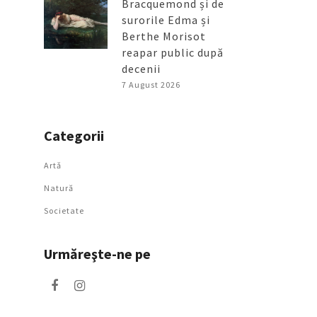
Bracquemond și de
surorile Edma și
Berthe Morisot
reapar public după
decenii
7 August 2026
Categorii
Artǎ
Natură
Societate
Urmăreşte-ne pe