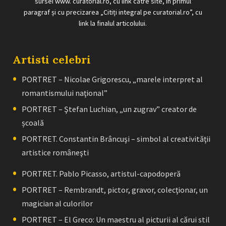
sursei www. curatorial.ro, cu link către site, în primul
paragraf și cu precizarea „Citiți integral pe curatorial.ro”, cu
link la finalul articolului.
Artisti celebri
PORTRET – Nicolae Grigorescu, „marele interpret al
romantismului naţional”
PORTRET – Ştefan Luchian, „un zugrav” creator de
școală
PORTRET. Constantin Brâncuşi – simbol al creativităţii
artistice româneşti
PORTRET. Pablo Picasso, artistul-capodoperă
PORTRET – Rembrandt, pictor, gravor, colecţionar, un
magician al culorilor
PORTRET – El Greco: Un maestru al picturii al cărui stil