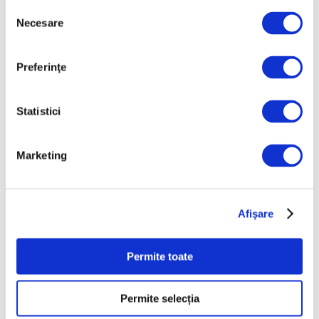
Selecția
Prima retrospectivă completă în
Necesare
consimțământului
America de Nord a operei
cineastului român Andrei Ujică
Preferinţe
5 August 2026
Statistici
Marketing
Afişare
Arta grădinilor peisagistice, la
Permite toate
Palatul Versailles
4 August 2026
Permite selecția