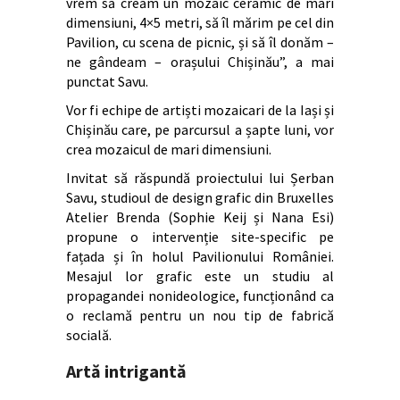
vrem să creăm un mozaic ceramic de mari
dimensiuni, 4×5 metri, să îl mărim pe cel din
Pavilion, cu scena de picnic, și să îl donăm –
ne gândeam – orașului Chișinău”, a mai
punctat Savu.
Vor fi echipe de artiști mozaicari de la Iași și
Chișinău care, pe parcursul a șapte luni, vor
crea mozaicul de mari dimensiuni.
Invitat să răspundă proiectului lui Șerban
Savu, studioul de design grafic din Bruxelles
Atelier Brenda (Sophie Keij și Nana Esi)
propune o intervenție site-specific pe
fațada și în holul Pavilionului României.
Mesajul lor grafic este un studiu al
propagandei nonideologice, funcționând ca
o reclamă pentru un nou tip de fabrică
socială.
Artă intrigantă