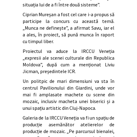
situația lui de a fi între două sisteme”.
Ciprian Mureșan a fost cel care i-a propus să
participe la concurs cu această temă.
„Munca ne definește”, a afirmat Savu, iar el
a ales, în proiect, să pună munca în raport
cu timpul liber.
Proiectul va aduce la IRCCU Veneția
„expresii ale scenei culturale din Republica
Moldova”, după cum a menționat Liviu
Jicman, președintele ICR.
Un politpic de mari dimensiuni va sta în
centrul Pavilionului din Giardini, unde vor
mai fi amplasate machete cu scene din
mozaic, inclusiv macheta unei biserici și a
unui spațiu artistic din Cluj-Napoca.
Galeria de la IRCCU Veneția va fi un spațiu de
producție asemănător atelierelor de
producție de mozaic. „Pe parcursul bienalei,