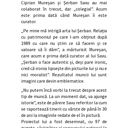
Ciprian Mureșan și Șerban Savu au mai
colaborat în trecut, dar „colegial”. Acum
este prima dată când Mureșan îi este
curator.
„Pe mine mă intrigă arta lui Șerban. Relația
cu patrimoniul pe care l-am obținut după
1989 cu care nu știm ce să facem și ce
valoare să îi dăm”, a mărturisit Mureșan,
care acum e prima dată curator al lui Savu.
„Șerban o face autentic și, deși pare ironic,
cred că ironia lipsește din picturile lui și nu e
nici moralist”. Rezultatul muncii lui sunt
imagini care devin emblematice.
„Nu putem încă vorbi la trecut despre acest
tip de muncă. La un moment dat, va ajunge
istorie”, este de părere Savu referitor la cum
se raportează tinerii cu vârste de până în 30
de ani la imaginile redate de el în pictură.
Proiectul lui a fost desemnat, cu 97 de
puncte,
câștigător al concursului național
la