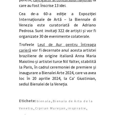
care au fost înscrise 13 idei.
Cea de-a 60-a ediție a Expoziției
Internaționale de Artă – la Biennale di
Venezia este curatoriată de Adriano
Pedrosa. Sunt invitați 322 de artiști și vor fi
organizate 30 de evenimente colaterale.
Trofeele
Leul de Aur pentru întreaga
carieră
vor fi decernate anul acesta artistei
braziliene de origine italiană Anna Maria
Maiolino și artistei turce Nil Yalter, stabilită
la Paris, în cadrul ceremoniei de premiere și
inaugurare a Bienalei Arte 2024, care va avea
loc în 20 aprilie 2024, la Ca’ Giustinian,
sediul Bienalei de la Veneția.
Etichete:
,
bienala
Bienala de Arta de la
,
,
,
Venetia
Ciprian Mureșan
inspiratie