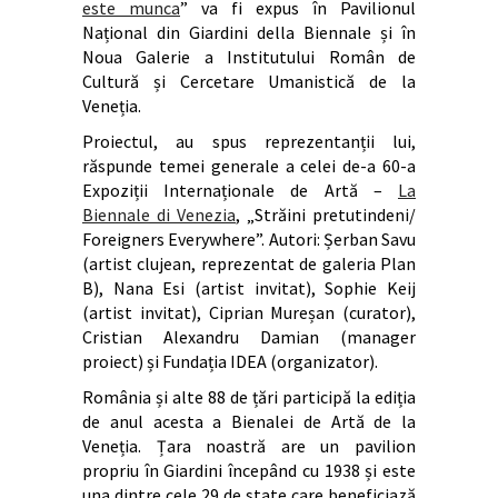
este munca
” va fi expus în Pavilionul
Național din Giardini della Biennale și în
Noua Galerie a Institutului Român de
Cultură și Cercetare Umanistică de la
Veneția.
Proiectul, au spus reprezentanții lui,
răspunde temei generale a celei de-a 60-a
Expoziții Internaționale de Artă –
La
Biennale di Venezia
, „Străini pretutindeni/
Foreigners Everywhere”. Autori: Șerban Savu
(artist clujean, reprezentat de galeria Plan
B), Nana Esi (artist invitat), Sophie Keij
(artist invitat), Ciprian Mureșan (curator),
Cristian Alexandru Damian (manager
proiect) și Fundația IDEA (organizator).
România și alte 88 de țări participă la ediția
de anul acesta a Bienalei de Artă de la
Veneția. Țara noastră are un pavilion
propriu în Giardini începând cu 1938 și este
una dintre cele 29 de state care beneficiază