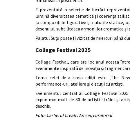
românească postbelică.
E prezentată o selecție de lucrări reprezenta
lumină diversitatea tematică și coerența stilisti
la compozițiile figurative și naturile statice, 
desenului, subtilitatea armoniilor cromatice și
Palatul Suțu poate fi vizitat de miercuri până dum
Collage Festival 2025
Collage Festival
, care are loc anul acesta înt
evenimente inspirată de inovația și fragmentarea
Tema celei de-a treia ediții este „The New
performance-uri, ateliere și discuții cu artiști.
Evenimentul central al Collage Festival 2025
expun mai mult de 80 de artiști străini și artiș
deschis.
Foto: Cartierul Creativ Amzei; curatorial