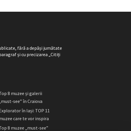
ublicate, fără a depăși jumătate
paragraf și cu precizarea „Citiți
Top 8 muzee și galerii
„must-see” în Craiova
Explorator în Iași: TOP 11
muzee care te vor inspira
Top 8 muzee „must-see”