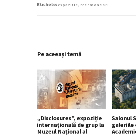
Etichete:
,
expozitie
recomandari
Pe aceeași temă
„Disclosures”, expoziție
Salonul So
internațională de grup la
galeriile
Muzeul Național al
Academi