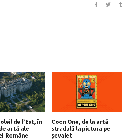
leil de l’Est, în
Coon One, de la artă
 de artă ale
stradală la pictura pe
ei Române
șevalet