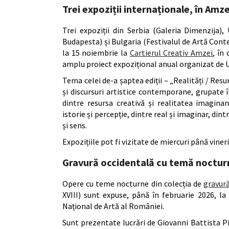
Trei expoziții internaționale, în Amze
Trei expoziții din Serbia (Galeria Dimenzija)
Budapesta) și Bulgaria (Festivalul de Artă Co
la 15 noiembrie la
Cartierul Creativ Amzei
, în
amplu proiect expozițional anual organizat de U
Tema celei de-a șaptea ediții – „Realități / Resu
și discursuri artistice contemporane, grupate î
dintre resursa creativă și realitatea imaginaru
istorie și percepție, dintre real și imaginar, dint
și sens.
Expozițiile pot fi vizitate de miercuri până vineri,
Gravură occidentală cu temă noctur
Opere cu teme nocturne din colecția de
gravur
XVIII) sunt expuse, până în februarie 2026, la
Național de Artă al României.
Sunt prezentate lucrări de Giovanni Battista P