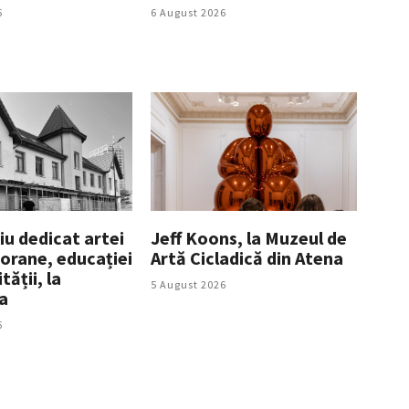
6
6 August 2026
iu dedicat artei
Jeff Koons, la Muzeul de
rane, educației
Artă Cicladică din Atena
tății, la
5 August 2026
a
6