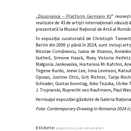
„
Dissonance – Platform Germany #3
” reuneșt
realizate de 43 de artiști internaționali născuți 
prezentată la Muzeul Național de Artă al Români
În expoziția curatoriată de Christoph Tannert
Berlin din 2000 și până în 2024, sunt incluși 
Nicolae Comănescu, Ivana de Vivanco, Annedor
Gutheil, Simone Haack, Roey Victoria Heifetz
Małgosia Jankowska, Hortensia Mi Kafchin, Ane
Tegene Kunbi, Jeewi Lee, Inna Levinson, Katsu
Ojovan, Justine Otto, Grit Richter, Tanja Ro
Schrader, Gustav Sonntag, Aiko Tezuka, Ulrike
J. Trojnarski, Ruprecht von Kaufmann, Paul We
Vernisajul expoziției găzduite de Galeria Națion
Foto: Contemporary Drawing in Romania 2024 (c)
Etichete:
,
expozitie
recomandari