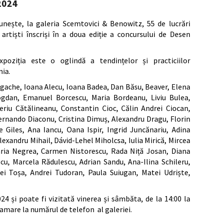
2024
unește, la galeria Scemtovici & Benowitz, 55 de lucrări
artiști înscriși în a doua ediție a concursului de Desen
poziția este o oglindă a tendințelor și practiciilor
ia.
Agache, Ioana Alecu, Ioana Badea, Dan Băsu, Beaver, Elena
ogdan, Emanuel Borcescu, Maria Bordeanu, Liviu Bulea,
iu Cătălineanu, Constantin Cioc, Călin Andrei Ciocan,
ernando Diaconu, Cristina Dimuș, Alexandru Dragu, Florin
 Giles, Ana Iancu, Oana Ispir, Ingrid Juncănariu, Adina
exandru Mihail, Dávid-Lehel Miholcsa, Iulia Mirică, Mircea
ria Negrea, Carmen Nistorescu, Rada Niță Josan, Diana
cu, Marcela Rădulescu, Adrian Sandu, Ana-Ilina Schileru,
 Toșa, Andrei Tudoran, Paula Suiugan, Matei Udriște,
4 și poate fi vizitată vinerea și sâmbăta, de la 14:00 la
gramare la numărul de telefon al galeriei.