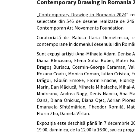
Contemporary Drawing in Romania 
„
Contemporary Drawing in Romania 2024
” re
selectate din 546 de desene realizate de 246 
Contemporan Art Movements Foundation.
Curatoriată de Raluca Ilaria Demetrescu, ex
contemporane în domeniul desenului din Român
Sunt expuși artiștii Ana-Mihaela Adam, Denisa 
Diana Bleiceanu, Elena Sofia Bobei, Matei B
Dragoș Burlacu, Cosmin-George Caraman, Valer
Roxana Coatu, Monica Coman, Iulian Cristea, F
Drăgoi, Fábián Emöke, Florin Enache, Eldridge
Marin, Dan Măciucă, Mihaela Mihalache, Mihai-Al
Modreanu, Andrea Nagy, Denis Nanciu, Ana-Ma
Oană, Diana Oniciuc, Diana Oțet, Adrian Piores
Emanuela Sîntămărian, Theodor Romilă, Matei
Florin Zhu, Daniela Vîrlan.
Expoziția este deschisă până în 7 decembrie 202
19:00, duminica, de la 12:00 la 16:00, sau cu pro