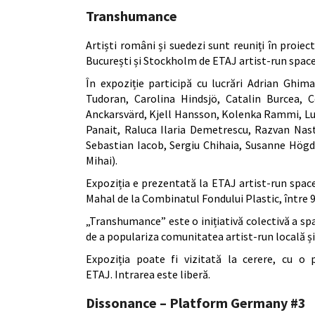
Transhumance
Artiști români și suedezi sunt reuniți în proiect
București și Stockholm de ETAJ artist-run space,
În expoziție participă cu lucrări Adrian Ghim
Tudoran, Carolina Hindsjö, Catalin Burcea, C
Anckarsvärd, Kjell Hansson, Kolenka Rammi, Lu
Panait, Raluca Ilaria Demetrescu, Razvan Nas
Sebastian Iacob, Sergiu Chihaia, Susanne Hög
Mihai).
Expoziția e prezentată la ETAJ artist-run spac
Mahal de la Combinatul Fondului Plastic, între 
„Transhumance” este o inițiativă colectivă a sp
de a populariza comunitatea artist-run locală și
Expoziția poate fi vizitată la cerere, cu o
ETAJ. Intrarea este liberă.
Dissonance – Platform Germany #3