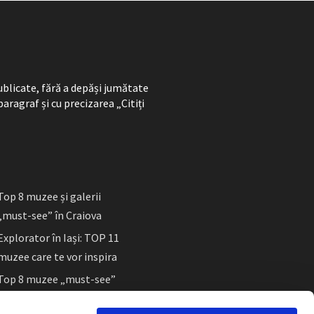
ublicate, fără a depăși jumătate
paragraf și cu precizarea „Citiți
Top 8 muzee și galerii
„must-see” în Craiova
Explorator în Iași: TOP 11
muzee care te vor inspira
Top 8 muzee „must-see”
în Sibiu