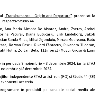
ul „
Transhumance – Origin and Departure
”, prezentat la
 respectiv Studio 44.
an, Ana María Almada De Álvarez, Andrej Zverev, Andrei
orina Pacurar, Diana Butucariu, Erik Lindeborg, Jakob
cian Sandu Milea, Mihai Zgondoiu, Mircea Modreanu, Radu
tase, Razvan Pascu, Rikard Fåhraeus, Ruxandra Tudoran,
dahl Holm, Zoltan Bela, 111invers1 (Mugur Grosu & Lumi
e în perioada 8 noiembrie – 8 decembrie 2024, iar la ETAJ
9 noiembrie și 8 decembrie 2024.
ațiilor independente ETAJ artist-run (RO) și Studio44 (SE)
 exponenții acesteia.
 programare în prealabil pe canalele social media ale