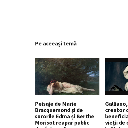
Pe aceeași temă
Peisaje de Marie
Galliano,
Bracquemond și de
creator 
surorile Edma și Berthe
beneficia
Morisot reapar public
vieții de