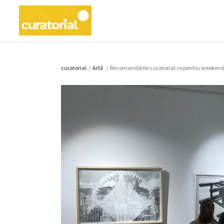
curatorial
/
Artǎ
/
Recomandările curatorial.ro pentru weekendu