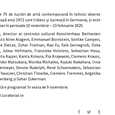
e 75 de lucrări de artă contemporană în tehnici diverse
după anul 1972 care trăiesc și lucrează în Germania, și este
ei în perioada 10 noiembrie – 23 februarie 2025.
, director al centrului cultural Künstlerhaus Bethanien
artiștii Aline Alagem, Emmanuel Bornstein, Söntke Campen,
e Dietze, Zohar Fraiman, Rao Fu, Falk Gernegroß, Oska
, Julius Hofmann, Franziska Holstein, Sebastian Hosu,
ta Kajzer, Kanta Kimura, Pia Krajewski, Clemens Krauss,
hiko Matsubara, Monika Michalko, Kazuki Nakahara, Irina
chelmeyer, Dennis Rudolph, René Schoemakers, Sebastian
 Theusner, Christian Thoelke, Clemens Tremmel, Angelika
senberg și Sahar Zukerman.
ală e programat în seara de 9 noiembrie.
 curatorial.ro