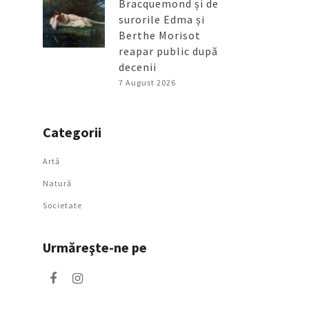
Bracquemond și de
surorile Edma și
Berthe Morisot
reapar public după
decenii
7 August 2026
Categorii
Artǎ
Natură
Societate
Urmăreşte-ne pe