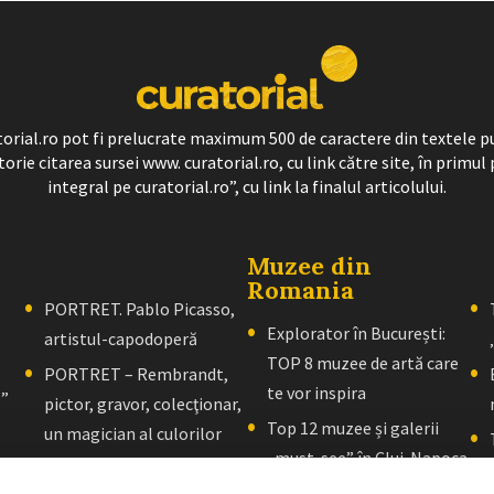
ratorial.ro pot fi prelucrate maximum 500 de caractere din textele p
torie citarea sursei www. curatorial.ro, cu link către site, în primul 
integral pe curatorial.ro”, cu link la finalul articolului.
Muzee din
Romania
PORTRET. Pablo Picasso,
Explorator în București:
artistul-capodoperă
TOP 8 muzee de artă care
PORTRET – Rembrandt,
te vor inspira
l”
pictor, gravor, colecţionar,
Top 12 muzee și galerii
un magician al culorilor
„must-see” în Cluj-Napoca
PORTRET – El Greco: Un
Explorator în Brașov: 10+