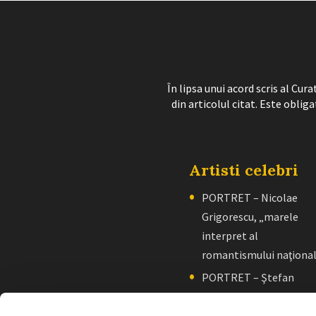
În lipsa unui acord scris al Cu
din articolul citat. Este obliga
Artisti celebri
PORTRET – Nicolae
Grigorescu, „marele
interpret al
romantismului naţiona
PORTRET – Ştefan
Luchian, „un zugrav”
creator de școală