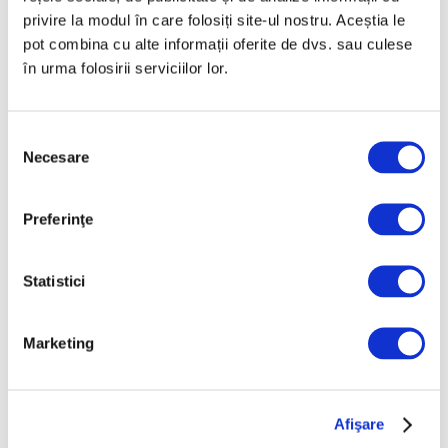
privire la modul în care folosiți site-ul nostru. Aceștia le
Picasso vândut la București
pot combina cu alte informații oferite de dvs. sau culese
în urma folosirii serviciilor lor.
16 Iulie 2026
Selecția
Necesare
consimțământului
Preferinţe
Articole recente
Prima retrospectivă
Statistici
completă în America de
Nord a operei
Marketing
cineastului român
Andrei Ujică
5 August 2026
Afişare
Nou spațiu dedicat artei