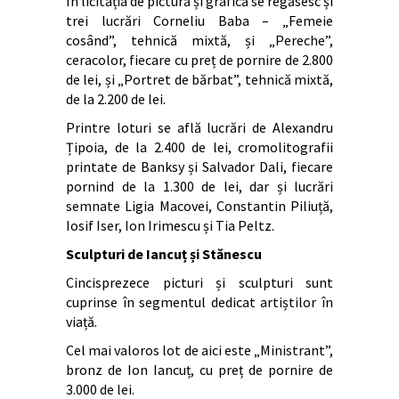
În licitația de pictură și grafică se regăsesc și
trei lucrări Corneliu Baba – „Femeie
cosând”, tehnică mixtă, și „Pereche”,
ceracolor, fiecare cu preț de pornire de 2.800
de lei, și „Portret de bărbat”, tehnică mixtă,
de la 2.200 de lei.
Printre loturi se află lucrări de Alexandru
Țipoia, de la 2.400 de lei, cromolitografii
printate de Banksy și Salvador Dali, fiecare
pornind de la 1.300 de lei, dar și lucrări
semnate Ligia Macovei, Constantin Piliuță,
Iosif Iser, Ion Irimescu și Tia Peltz.
Sculpturi de Iancuț și Stănescu
Cincisprezece picturi și sculpturi sunt
cuprinse în segmentul dedicat artiștilor în
viață.
Cel mai valoros lot de aici este „Ministrant”,
bronz de Ion Iancuț, cu preț de pornire de
3.000 de lei.