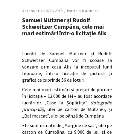
31 Ianuarie 2023 /
Artǎ
Patricia Marinescu
Samuel Mützner și Rudolf
Schweitzer Cumpăna, cele mai
mari estimări într-o licitație Alis
Lucrări de Samuel Mützner și Rudolf
Schweitzer Cumpăna vor fi scoase la
vânzare prin casa Alis la începutul lunii
februarie, într-o licitație de pictură și
grafică ce cuprinde 56 de loturi.
Cele mai mari estimări și prețuri de pornire
în licitație – 13.000 de lei – au fost acordate
lucrărilor „C
ase la Șopârlița”
(fotografie
principală)
,
ulei pe carton de Mützner, și
„Bal mascat”, ulei pe pânză de Cumpăna.
Ele sunt urmate de „Margine de sat”, ulei pe
carton de Cumpăna, cu 9.000 de lei, și de