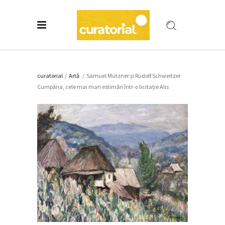
curatorial
/
Artǎ
/
Samuel Mützner și Rudolf Schweitzer
Cumpăna, cele mai mari estimări într-o licitație Alis