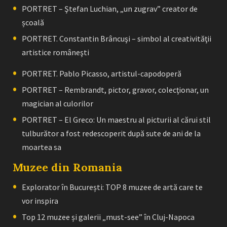
PORTRET – Ştefan Luchian, „un zugrav” creator de
școală
PORTRET. Constantin Brâncuşi – simbol al creativităţii
artistice româneşti
PORTRET. Pablo Picasso, artistul-capodoperă
PORTRET – Rembrandt, pictor, gravor, colecţionar, un
magician al culorilor
PORTRET – El Greco: Un maestru al picturii al cărui stil
tulburător a fost redescoperit după sute de ani de la
moartea sa
Muzee din Romania
Explorator în București: TOP 8 muzee de artă care te
vor inspira
Top 12 muzee și galerii „must-see” în Cluj-Napoca