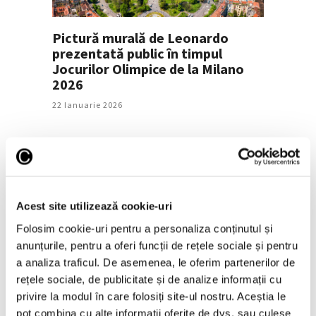
Pictură murală de Leonardo
prezentată public în timpul
Jocurilor Olimpice de la Milano
2026
22 Ianuarie 2026
Acest site utilizează cookie-uri
Folosim cookie-uri pentru a personaliza conținutul și
anunțurile, pentru a oferi funcții de rețele sociale și pentru
Frida Kahlo și Diego Rivera, la
a analiza traficul. De asemenea, le oferim partenerilor de
Museum of Modern Art din New
rețele sociale, de publicitate și de analize informații cu
York
privire la modul în care folosiți site-ul nostru. Aceștia le
pot combina cu alte informații oferite de dvs. sau culese
24 Decembrie 2025