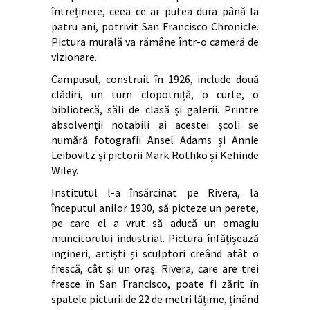
întreținere, ceea ce ar putea dura până la
patru ani, potrivit San Francisco Chronicle.
Pictura murală va rămâne într-o cameră de
vizionare.
Campusul, construit în 1926, include două
clădiri, un turn clopotniță, o curte, o
bibliotecă, săli de clasă și galerii. Printre
absolvenții notabili ai acestei școli se
numără fotografii Ansel Adams și Annie
Leibovitz și pictorii Mark Rothko și Kehinde
Wiley.
Institutul l-a însărcinat pe Rivera, la
începutul anilor 1930, să picteze un perete,
pe care el a vrut să aducă un omagiu
muncitorului industrial. Pictura înfățișează
ingineri, artiști și sculptori creând atât o
frescă, cât și un oraș. Rivera, care are trei
fresce în San Francisco, poate fi zărit în
spatele picturii de 22 de metri lățime, ținând