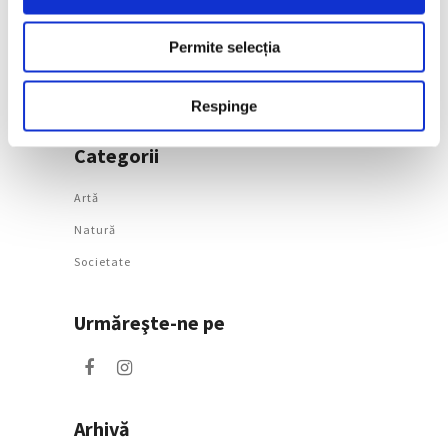
surorile Edma și Berthe
Morisot reapar public
Permite selecția
după decenii
7 August 2026
Respinge
Categorii
Artǎ
Natură
Societate
Urmăreşte-ne pe
Arhivă