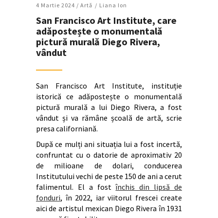
4 Martie 2024 /
Artǎ
Liana Ion
San Francisco Art Institute, care
adăpostește o monumentală
pictură murală Diego Rivera,
vândut
San Francisco Art Institute, instituție
istorică ce adăpostește o monumentală
pictură murală a lui Diego Rivera, a fost
vândut și va rămâne școală de artă, scrie
presa californiană.
După ce mulți ani situația lui a fost incertă,
confruntat cu o datorie de aproximativ 20
de milioane de dolari, conducerea
Institutului vechi de peste 150 de ani a cerut
falimentul. El a fost
închis din lipsă de
fonduri
, în 2022, iar viitorul frescei create
aici de artistul mexican Diego Rivera în 1931