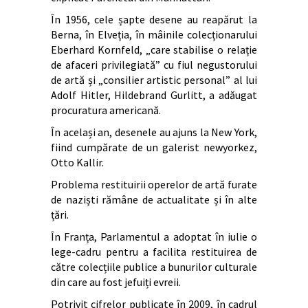
În 1956, cele șapte desene au reapărut la
Berna, în Elveția, în mâinile colecționarului
Eberhard Kornfeld, „care stabilise o relație
de afaceri privilegiată” cu fiul negustorului
de artă și „consilier artistic personal” al lui
Adolf Hitler, Hildebrand Gurlitt, a adăugat
procuratura americană.
În același an, desenele au ajuns la New York,
fiind cumpărate de un galerist newyorkez,
Otto Kallir.
Problema restituirii operelor de artă furate
de naziști rămâne de actualitate și în alte
țări.
În Franța, Parlamentul a adoptat în iulie o
lege-cadru pentru a facilita restituirea de
către colecțiile publice a bunurilor culturale
din care au fost jefuiți evreii.
Potrivit cifrelor publicate în 2009, în cadrul