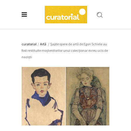
curatorial
/
Artǎ
/
Șapte opere de artă de Egon Schiele au
fost restituite moștenitorilor unui colecționar evreu ucis de
naziști