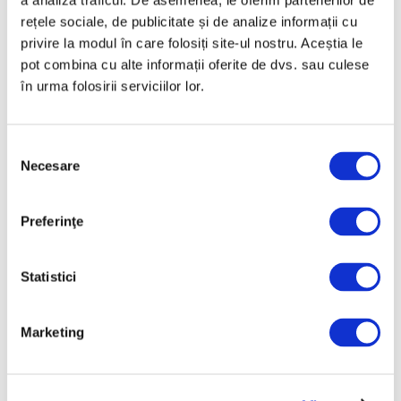
a analiza traficul. De asemenea, le oferim partenerilor de
Tablouri furate în urmă cu patru
rețele sociale, de publicitate și de analize informații cu
decenii din Muzeul de Artă
privire la modul în care folosiți site-ul nostru. Aceștia le
Harwood, recuperate de FBI
pot combina cu alte informații oferite de dvs. sau culese
10 Iunie 2025
în urma folosirii serviciilor lor.
Selecția
Necesare
consimțământului
Preferinţe
Statistici
Şapte tablouri furate în timpul
Războiului Civil, returnate de
Marketing
guvernul spaniol
26 Mai 2025