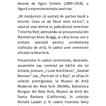
desene de Egon Schiele (1890-1918), o
figură a expresionismului austriac.
„Vă mulțumim că sunteți de partea bună a
istoriei. Ceea ce ați făcut este istoric”, a
salutat unul dintre ei, judecătorul american
Timothy Reif, adresându-se procurorului din
Manhattan Alvin Bragg, al cărui birou are o
unitate specială pentru combaterea
traficului de artă, în cadrul unei ceremonii
oficiale la New York.
Prezentate în cadrul ceremoniei, desenele,
acuarelele sau creionul pe hârtie ale lui
Schiele, precum „I Love Antithesis”, „Seated
Woman” sau „Portrait of a Boy”, se aflau în
colecții prestigioase, la Muzeul de Artă
Modernă din New York (MoMA), Biblioteca
Morgan din New York, Muzeul de Artă din
Santa Barbara (California), în colecția
Ronald Lauder și în cadrul trustului Vally