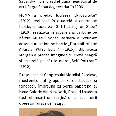
Sabarsky, numit astfel după negustorul de
artă Serge Sabarsky, decedat în 1996.
MoMA a predat lucrarea „Prostitute”
(1912), realizată în acuarelă și creion pe
hârtie, și lucrarea „Girl Putting on Shoe”
(1910), realizată în acuarelă și cărbune pe
hârtie. Muzeul Santa Barbara a returnat
desenul în creion pe hârtie „Portrait of the
Artist’s Wife, Edith” (1915). Biblioteca
Morgan a predat imaginea cu cretă neagră
și acuarelă pe hârtie maro „Self-Portrait”
(1910).
Președinte al Congresului Mondial Evreiesc,
moștenitor al grupului Estée Lauder și
fondator, împreună cu Serge Sabarsky, al
Neue Galerie din New York, Ronald Lauder a
fost el însuși un susținător al restituirii
operelor furate de naziști.