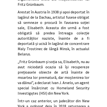
Fritz Grünbaum.
Arestat în Austria în 1938 și apoi deportat în
lagărul de la Dachau, artistul fusese obligat
să semneze o procură în favoarea soției
sale, Elisabeth. Aceasta din urmă a fost
obligată să predea întreaga colecție
autorităților naziste, înainte de a fi
deportată și ucisă în lagărul de concentrare
Maly Trostinec de lângă Minsk, în actualul
Belarus.
„Fritz Grünbaum și soția sa, Elisabeth, nu au
avut niciodată ocazia să își recupereze
prețioasele obiecte de artă înainte de
moartea lor prematură, dar moștenirea lor
va dăinui”, a declarat Ivan J. Arvelo, un agent
special însărcinat cu Homeland Security
Investigętes (HSI) din New York.
Într-un caz anterior, un judecător din New
York a ordonat deja în 2018 returnarea a