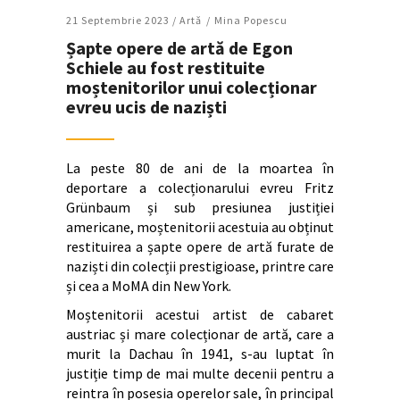
21 Septembrie 2023 /
Artǎ
Mina Popescu
Șapte opere de artă de Egon
Schiele au fost restituite
moștenitorilor unui colecționar
evreu ucis de naziști
La peste 80 de ani de la moartea în
deportare a colecționarului evreu Fritz
Grünbaum și sub presiunea justiției
americane, moștenitorii acestuia au obținut
restituirea a șapte opere de artă furate de
naziști din colecții prestigioase, printre care
și cea a MoMA din New York.
Moștenitorii acestui artist de cabaret
austriac și mare colecționar de artă, care a
murit la Dachau în 1941, s-au luptat în
justiție timp de mai multe decenii pentru a
reintra în posesia operelor sale, în principal