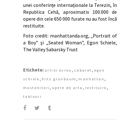
unei conferințe internaționale la Terezin, în
Republica Cehă, aproximativ 100.000 de
opere din cele 650 000 furate nu au fost încă
restituite.
Foto credit: manhattanda.org, „Portrait of
a Boy” şi „Seated Woman”, Egon Schiele,
The Valley Sabarsky Trust
Etichete:
,
,
artist evreu
cabaret
egon
,
,
,
schiele
fritz grunbaum
manhattan
,
,
,
mostenitori
opere de arta
restituire
tablouri