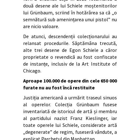
două desene ale lui Schiele moștenitorilor
lui Grünbaum, scriind în hotărârea sa că „o
semnătură sub amenințarea unui pistol” nu
are nicio valoare.
De atunci, descendenții colecționarului au
relansat procedurile. Săptămâna trecută,
alte trei desene de Egon Schiele a căror
proprietate o revendică au fost confiscate
de instanțe, inclusiv de la Art Institute of
Chicago.
Aproape 100.000 de opere din cele 650 000
furate nu au fost încă restituite
Justiția americană a urmărit traseul sinuos
al operelor. Colecția Grünbaum fusese
inventariată de istoricul de artă și membru
al partidului nazist Franz Kieslinger, iar
toate operele lui Schiele, considerate artă
„degenerate” de regim, fuseseră vândute, a
explicat Parchetul din Manhattan.