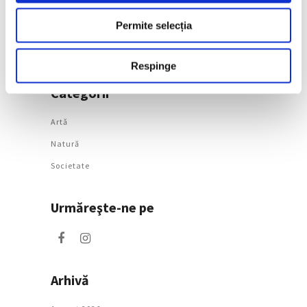
curatorial pentru
weekendul 7 – 9 august
Permite selecția
7 August 2026
Respinge
Categorii
Artǎ
Natură
Societate
Urmăreşte-ne pe
Arhivă