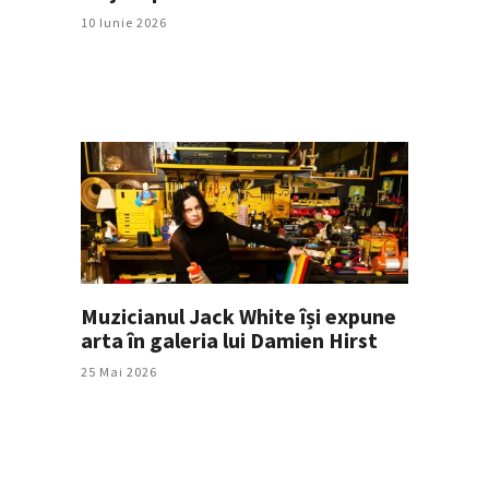
10 Iunie 2026
Muzicianul Jack White își expune
arta în galeria lui Damien Hirst
25 Mai 2026