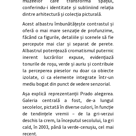
muzeelor care transformă spațiul,
conferindu-i identitate și subliniind relația
dintre arhitectură și colecția picturală.
Acest albastru îmbunătățește contrastul și
oferă o mai mare senzație de profunzime,
făcând ca figurile, detaliile și scenele să fie
percepute mai clar și separat de perete.
Albastrul potențează cromatismul puternic
inerent lucrărilor expuse, evidențiază
tonurile de roșu, verde și auriu și contribuie
la perceperea pieselor nu doar ca obiecte
izolate, ci ca elemente integrate într-un
mediu bogat din punct de vedere senzorial.
Așa explică reprezentanții Prado alegerea.
Galeria centrală a fost, de-a lungul
secolelor, pictată în diverse culori, în funcție
de tendințele vremii – de la gri-verzui
deschis la crem, la începutul secolului, la gri
cald, în 2003, până la verde-cenușiu, cel mai
recent.