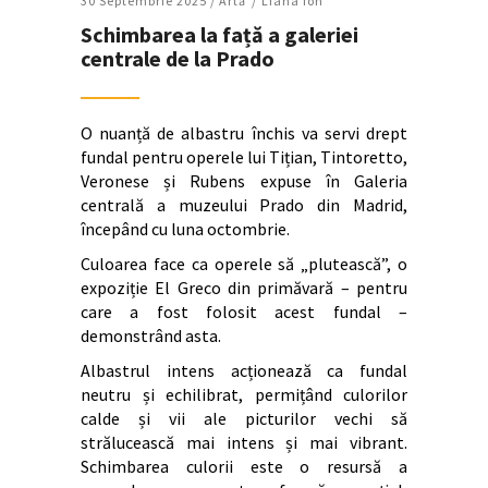
30 Septembrie 2025 /
Artǎ
Liana Ion
Schimbarea la față a galeriei
centrale de la Prado
O nuanță de albastru închis va servi drept
fundal pentru operele lui Tițian, Tintoretto,
Veronese și Rubens expuse în Galeria
centrală a muzeului Prado din Madrid,
începând cu luna octombrie.
Culoarea face ca operele să „plutească”, o
expoziție El Greco din primăvară – pentru
care a fost folosit acest fundal –
demonstrând asta.
Albastrul intens acționează ca fundal
neutru și echilibrat, permițând culorilor
calde și vii ale picturilor vechi să
strălucească mai intens și mai vibrant.
Schimbarea culorii este o resursă a