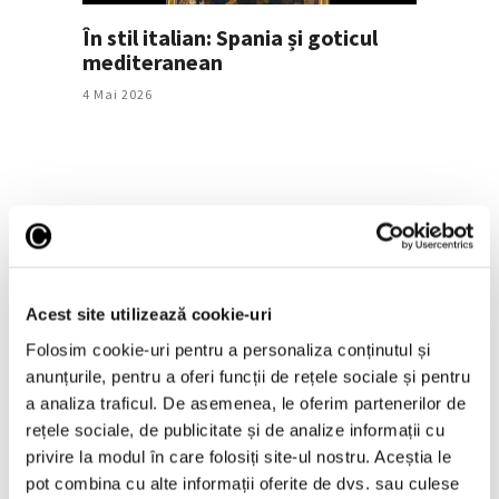
În stil italian: Spania și goticul
mediteranean
4 Mai 2026
Acest site utilizează cookie-uri
Folosim cookie-uri pentru a personaliza conținutul și
anunțurile, pentru a oferi funcții de rețele sociale și pentru
„Blue Eyes Don’t Lie” – Prima
a analiza traficul. De asemenea, le oferim partenerilor de
expoziție a Galeriei Jecza și Olaru
rețele sociale, de publicitate și de analize informații cu
din București
privire la modul în care folosiți site-ul nostru. Aceștia le
14 Aprilie 2026
pot combina cu alte informații oferite de dvs. sau culese