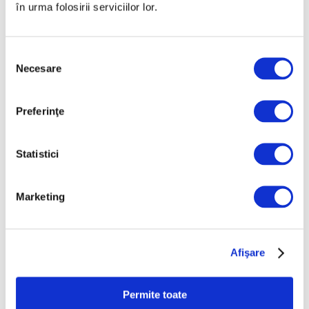
în urma folosirii serviciilor lor.
Selecția
Necesare
Articole recente
consimțământului
Galliano, al treilea
Preferinţe
creator de modă care
beneficiază în timpul
vieții de o retrospectivă
Statistici
la Met
7 August 2026
Marketing
Nicolae Stoica, ultimul
mare interbelic –
Recuperare istorică
după mai bine de 80 de
Afişare
ani
7 August 2026
Permite toate
Recomandările