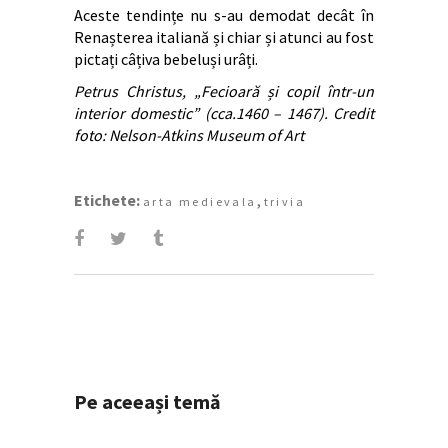
Aceste tendințe nu s-au demodat decât în
Renașterea italiană și chiar și atunci au fost
pictați câțiva bebeluși urâți.
Petrus Christus, „Fecioară și copil într-un
interior domestic” (cca.1460 – 1467). Credit
foto: Nelson-Atkins Museum of Art
Etichete:
,
arta medievala
trivia
Pe aceeași temă