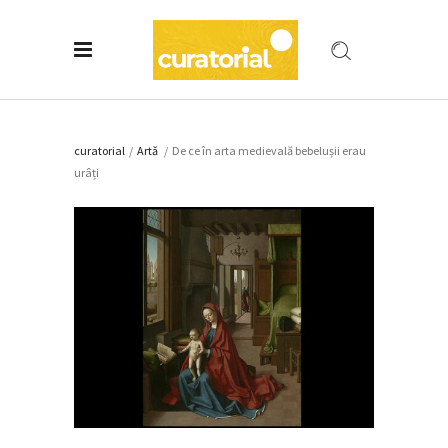
curatorial
/
Artǎ
/
De ce în arta medievală bebelușii erau
urâți