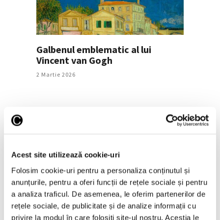
Galbenul emblematic al lui
Vincent van Gogh
2 Martie 2026
Acest site utilizează cookie-uri
Folosim cookie-uri pentru a personaliza conținutul și
anunțurile, pentru a oferi funcții de rețele sociale și pentru
a analiza traficul. De asemenea, le oferim partenerilor de
Artiștii și absintul: Manet, Degas,
rețele sociale, de publicitate și de analize informații cu
Toulouse-Lautrec, Van Gogh s-au
privire la modul în care folosiți site-ul nostru. Aceștia le