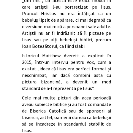
„om mic”, iar acesta este exact modul în
care artiștii l-au portretizat pe Iisus.
Pruncul Hristos nu era înfățișat ca un
bebeluș lipsit de apărare, ci mai degrabă ca
o versiune mai mică a persoanei sale adulte.
Artiștii nu ar fi îndrăznit să îl picteze pe
Iisus sau pe alți bebeluși biblici, precum
Ioan Botezătorul, ca fiind slabi.
Istoricul Matthew Averett a explicat în
2015, într-un interviu pentru Vox, cum a
existat „ideea că Iisus era perfect format și
neschimbat, iar dacă combini asta cu
pictura bizantină, a devenit un mod
standard de a-l reprezenta pe Iisus”.
Cele mai multe picturi din acea perioadă
aveau subiecte biblice și au fost comandate
de Biserica Catolică sau de sponsori ai
bisericii, astfel, oamenii doreau ca bebelușii
să se încadreze în standardul stabilit de
Iisus.