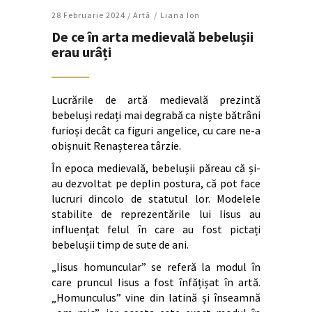
28 Februarie 2024 /
Artǎ
Liana Ion
De ce în arta medievală bebelușii
erau urâți
Lucrările de artă medievală prezintă
bebeluși redați mai degrabă ca niște bătrâni
furioși decât ca figuri angelice, cu care ne-a
obișnuit Renașterea târzie.
În epoca medievală, bebelușii păreau că și-
au dezvoltat pe deplin postura, că pot face
lucruri dincolo de statutul lor. Modelele
stabilite de reprezentările lui Iisus au
influențat felul în care au fost pictați
bebelușii timp de sute de ani.
„Iisus homuncular” se referă la modul în
care pruncul Iisus a fost înfățișat în artă.
„Homunculus” vine din latină și înseamnă