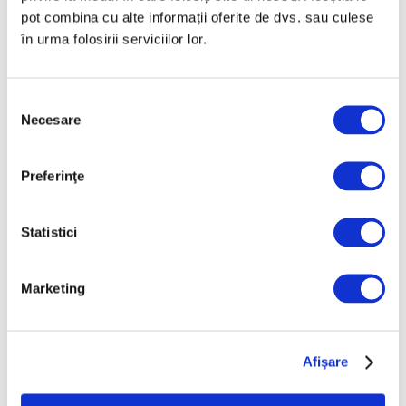
confruntat cu „Zâna Verde”
pot combina cu alte informații oferite de dvs. sau culese
în urma folosirii serviciilor lor.
26 Februarie 2026
Selecția
Necesare
consimțământului
Articole recente
Preferinţe
Reinterpretare
contemporană a operei
lui Brâncuși, în expoziție
Statistici
de artă urbană la
Belgrad
Marketing
7 August 2026
Galeriile Uffizi din
Florența, renovare fără
Afişare
precedent
7 August 2026