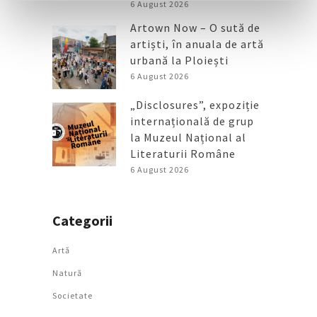
6 August 2026
Artown Now – O sută de
artiști, în anuala de artă
urbană la Ploiești
6 August 2026
„Disclosures”, expoziție
internațională de grup
la Muzeul Național al
Literaturii Române
6 August 2026
Categorii
Artǎ
Natură
Societate