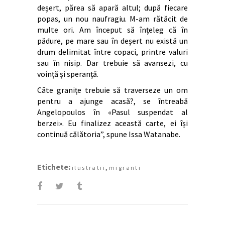
deșert, părea să apară altul; după fiecare
popas, un nou naufragiu. M-am rătăcit de
multe ori. Am început să înțeleg că în
pădure, pe mare sau în deșert nu există un
drum delimitat între copaci, printre valuri
sau în nisip. Dar trebuie să avansezi, cu
voință și speranță.
Câte granițe trebuie să traverseze un om
pentru a ajunge acasă?, se întreabă
Angelopoulos în «Pasul suspendat al
berzei». Eu finalizez această carte, ei își
continuă călătoria”, spune Issa Watanabe.
Etichete:
,
ilustratii
migranti