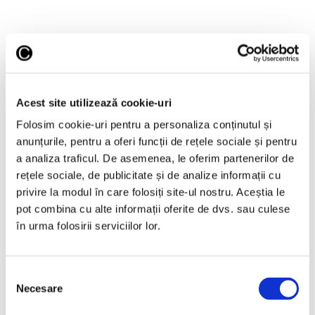
Acest site utilizează cookie-uri
Folosim cookie-uri pentru a personaliza conținutul și
anunțurile, pentru a oferi funcții de rețele sociale și pentru
a analiza traficul. De asemenea, le oferim partenerilor de
Draw Like No One Is Watching!
rețele sociale, de publicitate și de analize informații cu
sau Când desenezi doar pentru
tine
privire la modul în care folosiți site-ul nostru. Aceștia le
pot combina cu alte informații oferite de dvs. sau culese
29 Octombrie 2024
în urma folosirii serviciilor lor.
Selecția
Necesare
consimțământului