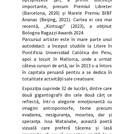
importante, precum Premiul Libreter
(Barcelona, 2020) și Marele Premiu BIBF
Ananas (Beijing, 2021). Cartea ei cea mai
recentă, „Kintsugi” (2023), a obținut
Bologna Ragazzi Awards 2024.
Parcursul artistei este în mare parte unul
autodidact: a început studiile la Litere în
Pontificia Universidad Católica din Peru,
apoi a locuit în Mallorca, unde a urmat
câteva cursuri de artă, iar în 2013 s-a întors
în capitala peruană pentru a se dedica în
totalitate activității sale creatoare.
Expoziția cuprinde 32 de lucrări, dintre care
două gigantografii din cele două cărț ce
reflectă, într-o alegorie emoționantă cu
imagini antropomorfe, teme precum
evadarea, nesiguranța, moartea, dar și
speranța. Issa Watanabe, această poetă
vizuală care preferă tăcerea și lasă