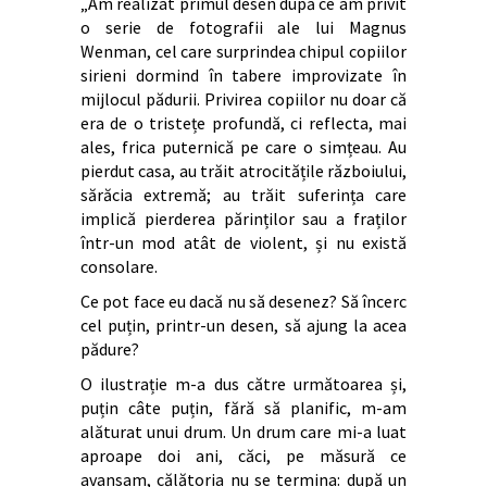
„Am realizat primul desen după ce am privit
o serie de fotografii ale lui Magnus
Wenman, cel care surprindea chipul copiilor
sirieni dormind în tabere improvizate în
mijlocul pădurii. Privirea copiilor nu doar că
era de o tristețe profundă, ci reflecta, mai
ales, frica puternică pe care o simțeau. Au
pierdut casa, au trăit atrocitățile războiului,
sărăcia extremă; au trăit suferința care
implică pierderea părinților sau a fraților
într-un mod atât de violent, și nu există
consolare.
Ce pot face eu dacă nu să desenez? Să încerc
cel puțin, printr-un desen, să ajung la acea
pădure?
O ilustrație m-a dus către următoarea și,
puțin câte puțin, fără să planific, m-am
alăturat unui drum. Un drum care mi-a luat
aproape doi ani, căci, pe măsură ce
avansam, călătoria nu se termina: după un