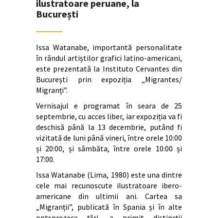
ilustratoare peruane, la
București
Issa Watanabe, importantă personalitate
în rândul artiștilor grafici latino-americani,
este prezentată la Instituto Cervantes din
București prin expoziția „Migrantes/
Migranți”.
Vernisajul e programat în seara de 25
septembrie, cu acces liber, iar expoziția va fi
deschisă până la 13 decembrie, putând fi
vizitată de luni până vineri, între orele 10:00
și 20:00, și sâmbăta, între orele 10:00 și
17:00.
Issa Watanabe (Lima, 1980) este una dintre
cele mai recunoscute ilustratoare ibero-
americane din ultimii ani. Cartea sa
„Migranții”, publicată în Spania și în alte
optsprezece țări, a primit distincții