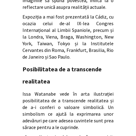
imaginile să spună povestea, invită la o
reflectare unică asupra realității actuale.
Expoziția a mai fost prezentată la Cádiz, cu
ocazia celui de-al IX-lea Congres
Internațional al Limbii Spaniole, precum și
la Londra, Viena, Braga, Washington, New
York, Taiwan, Tokyo și la Institutele
Cervantes din Roma, Frankfurt, Brasilia, Rio
de Janeiro și Sao Paulo.
Posibilitatea de a transcende
realitatea
Issa Watanabe vede în arta ilustrației
posibilitatea de a transcende realitatea și
de a-i conferi o valoare simbolică. Un
simbolism ce ajută la exprimarea unor
adevăruri pe care adesea cuvintele sunt prea
sărace pentru a le cuprinde.