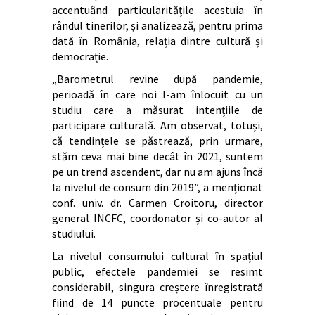
accentuând particularitățile acestuia în
rândul tinerilor, și analizează, pentru prima
dată în România, relația dintre cultură și
democrație.
„Barometrul revine după pandemie,
perioadă în care noi l-am înlocuit cu un
studiu care a măsurat intențiile de
participare culturală. Am observat, totuși,
că tendințele se păstrează, prin urmare,
stăm ceva mai bine decât în 2021, suntem
pe un trend ascendent, dar nu am ajuns încă
la nivelul de consum din 2019”, a menționat
conf. univ. dr. Carmen Croitoru, director
general INCFC, coordonator și co-autor al
studiului.
La nivelul consumului cultural în spațiul
public, efectele pandemiei se resimt
considerabil, singura creștere înregistrată
fiind de 14 puncte procentuale pentru