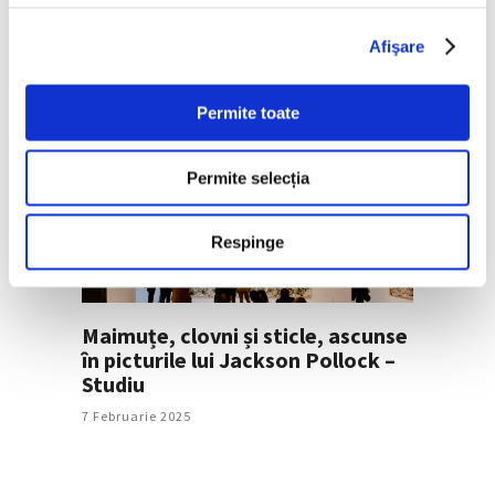
Delacroix, descoperit lângă Tours
13 Martie 2025
Afişare
Permite toate
Permite selecția
Respinge
Maimuțe, clovni și sticle, ascunse
în picturile lui Jackson Pollock –
Studiu
7 Februarie 2025