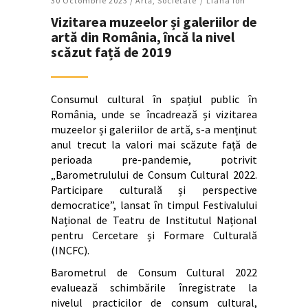
30 Octombrie 2023 /
Artǎ
,
Societate
Liana Ion
Vizitarea muzeelor și galeriilor de
artă din România, încă la nivel
scăzut față de 2019
Consumul cultural în spațiul public în
România, unde se încadrează și vizitarea
muzeelor și galeriilor de artă, s-a menținut
anul trecut la valori mai scăzute față de
perioada pre-pandemie, potrivit
„Barometrulului de Consum Cultural 2022.
Participare culturală și perspective
democratice”, lansat în timpul Festivalului
Național de Teatru de Institutul Național
pentru Cercetare și Formare Culturală
(INCFC).
Barometrul de Consum Cultural 2022
evaluează schimbările înregistrate la
nivelul practicilor de consum cultural,