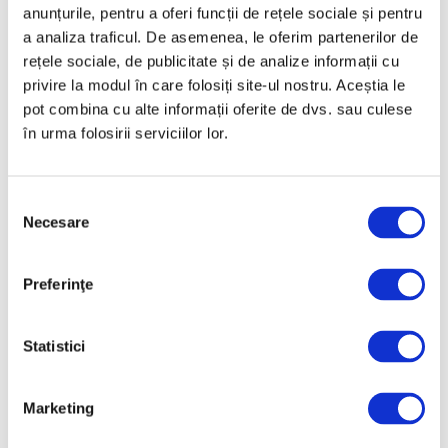
anunțurile, pentru a oferi funcții de rețele sociale și pentru
a analiza traficul. De asemenea, le oferim partenerilor de
rețele sociale, de publicitate și de analize informații cu
privire la modul în care folosiți site-ul nostru. Aceștia le
Van Gogh și Manet reduc stresul
pot combina cu alte informații oferite de dvs. sau culese
și amplifică trăirile pozitive
în urma folosirii serviciilor lor.
29 Octombrie 2025
Selecția
Necesare
consimțământului
Preferinţe
Statistici
Marketing
Tablou inedit de Eugène