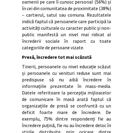
oamenii pe care îi cunosc personal (56%) și
în cei din comunitatea de proximitate (38%)
– cartierul, satul sau comuna. Rezultatele
indică faptul că persoanele care participă la
activități culturale cu caracter public și non-
public manifestă un nivel mai ridicat al
încrederii sociale în raport cu toate
categoriile de persoane vizate.
Presă, încredere tot mai scăzută
Tinerii, persoanele cu nivel educație scăzut
și persoanele cu venituri reduse sunt mai
predispuse să nu aibă încredere în
informațiile prezentate în mass-media.
Datele referitoare la percepția mijloacelor
de comunicare în masă arată faptul că
organizațiile de presă se confruntă cu un
deficit foarte mare de încredere. De
exemplu, 75% dintre respondenți fie au
încredere puțină, fie nu au încredere deloc în
știrile distribuite prin oricare dintre