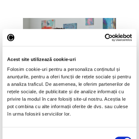
Acest site utilizează cookie-uri
Ghid – Cum alegi prima lucrare
Folosim cookie-uri pentru a personaliza conținutul și
pentru colecția ta de artă
anunțurile, pentru a oferi funcții de rețele sociale și pentru
22 Iulie 2026
a analiza traficul. De asemenea, le oferim partenerilor de
rețele sociale, de publicitate și de analize informații cu
privire la modul în care folosiți site-ul nostru. Aceștia le
pot combina cu alte informații oferite de dvs. sau culese
în urma folosirii serviciilor lor.
Articole recente
Selecția