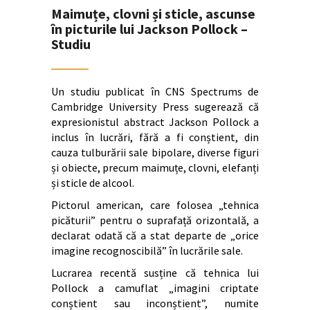
Maimuțe, clovni și sticle, ascunse
în picturile lui Jackson Pollock –
Studiu
Un studiu publicat în CNS Spectrums de
Cambridge University Press sugerează că
expresionistul abstract Jackson Pollock a
inclus în lucrări, fără a fi conștient, din
cauza tulburării sale bipolare, diverse figuri
și obiecte, precum maimuțe, clovni, elefanți
și sticle de alcool.
Pictorul american, care folosea „tehnica
picăturii” pentru o suprafață orizontală, a
declarat odată că a stat departe de „orice
imagine recognoscibilă” în lucrările sale.
Lucrarea recentă susține că tehnica lui
Pollock a camuflat „imagini criptate
conștient sau inconștient”, numite