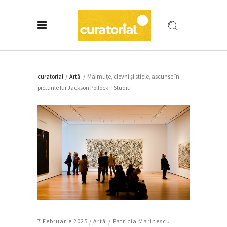
curatorial
/
Artǎ
/
Maimuțe, clovni și sticle, ascunse în
picturile lui Jackson Pollock – Studiu
7 Februarie 2025 /
Artǎ
Patricia Marinescu