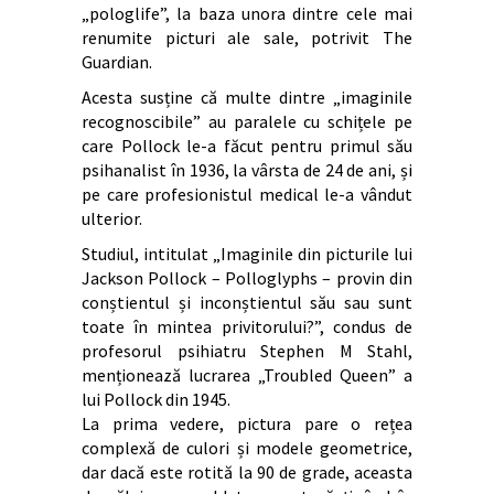
„pologlife”, la baza unora dintre cele mai
renumite picturi ale sale, potrivit The
Guardian.
Acesta susține că multe dintre „imaginile
recognoscibile” au paralele cu schițele pe
care Pollock le-a făcut pentru primul său
psihanalist în 1936, la vârsta de 24 de ani, și
pe care profesionistul medical le-a vândut
ulterior.
Studiul, intitulat „Imaginile din picturile lui
Jackson Pollock – Polloglyphs – provin din
conștientul și inconștientul său sau sunt
toate în mintea privitorului?”, condus de
profesorul psihiatru Stephen M Stahl,
menționează lucrarea „Troubled Queen” a
lui Pollock din 1945.
La prima vedere, pictura pare o rețea
complexă de culori și modele geometrice,
dar dacă este rotită la 90 de grade, aceasta