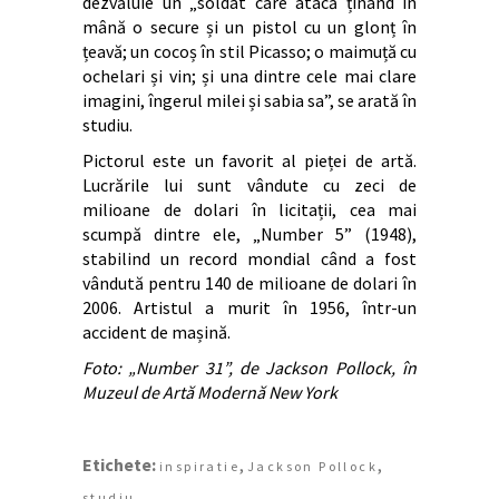
dezvăluie un „soldat care atacă ținând în
mână o secure și un pistol cu un glonț în
țeavă; un cocoș în stil Picasso; o maimuță cu
ochelari și vin; și una dintre cele mai clare
imagini, îngerul milei și sabia sa”, se arată în
studiu.
Pictorul este un favorit al pieței de artă.
Lucrările lui sunt vândute cu zeci de
milioane de dolari în licitații, cea mai
scumpă dintre ele, „Number 5” (1948),
stabilind un record mondial când a fost
vândută pentru 140 de milioane de dolari în
2006. Artistul a murit în 1956, într-un
accident de mașină.
Foto: „Number 31”, de Jackson Pollock, în
Muzeul de Artă Modernă New York
Etichete:
,
,
inspiratie
Jackson Pollock
studiu