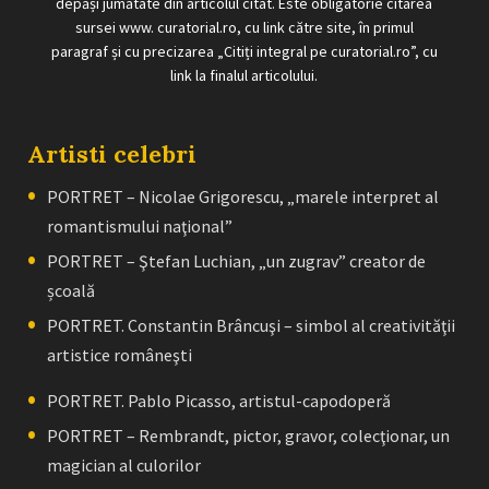
depăși jumătate din articolul citat. Este obligatorie citarea
sursei www. curatorial.ro, cu link către site, în primul
paragraf și cu precizarea „Citiți integral pe curatorial.ro”, cu
link la finalul articolului.
Artisti celebri
PORTRET – Nicolae Grigorescu, „marele interpret al
romantismului naţional”
PORTRET – Ştefan Luchian, „un zugrav” creator de
școală
PORTRET. Constantin Brâncuşi – simbol al creativităţii
artistice româneşti
PORTRET. Pablo Picasso, artistul-capodoperă
PORTRET – Rembrandt, pictor, gravor, colecţionar, un
magician al culorilor