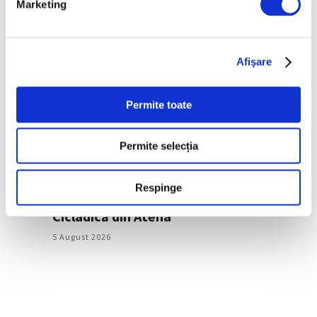
comunității, la Timișoara
Marketing
5 August 2026
Afişare
Permite toate
Permite selecția
Respinge
Jeff Koons, la Muzeul de Artă
Cicladică din Atena
5 August 2026