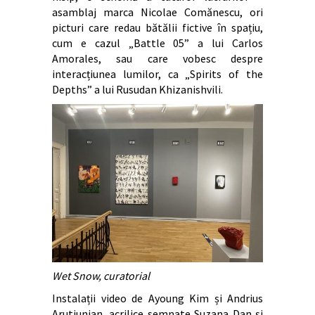
asamblaj marca Nicolae Comănescu, ori
picturi care redau bătălii fictive în spațiu,
cum e cazul „Battle 05” a lui Carlos
Amorales, sau care vobesc despre
interacțiunea lumilor, ca „Spirits of the
Depths” a lui Rusudan Khizanishvili.
Wet Snow, curatorial
Instalații video de Ayoung Kim și Andrius
Arutiunian, acrilice semnate Suzana Dan și