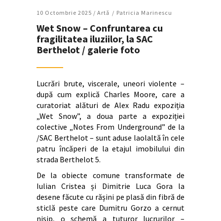
10 Octombrie 2025 /
Artǎ
Patricia Marinescu
Wet Snow – Confruntarea cu
fragilitatea iluziilor, la SAC
Berthelot / galerie foto
Lucrări brute, viscerale, uneori violente –
după cum explică Charles Moore, care a
curatoriat alături de Alex Radu expoziția
„Wet Snow”, a doua parte a expoziției
colective „Notes From Underground” de la
/SAC Berthelot – sunt aduse laolaltă în cele
patru încăperi de la etajul imobilului din
strada Berthelot 5.
De la obiecte comune transformate de
Iulian Cristea și Dimitrie Luca Gora la
desene făcute cu rășini pe plasă din fibră de
sticlă peste care Dumitru Gorzo a cernut
nisip, o schemă a tuturor lucrurilor –