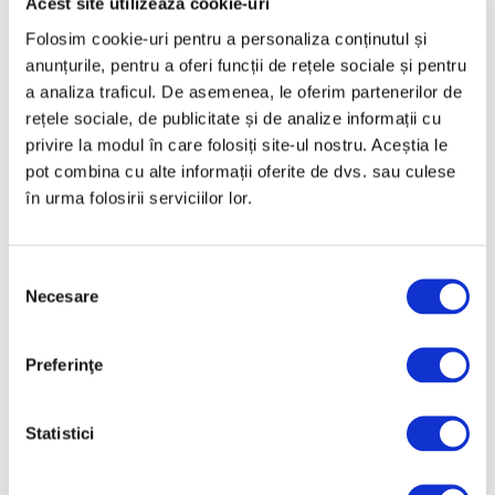
Acest site utilizează cookie-uri
Folosim cookie-uri pentru a personaliza conținutul și
anunțurile, pentru a oferi funcții de rețele sociale și pentru
a analiza traficul. De asemenea, le oferim partenerilor de
Late Summer Spritz, la Muzeul de
rețele sociale, de publicitate și de analize informații cu
Artă Recentă
privire la modul în care folosiți site-ul nostru. Aceștia le
6 August 2026
pot combina cu alte informații oferite de dvs. sau culese
în urma folosirii serviciilor lor.
Selecția
Necesare
consimțământului
Preferinţe
Statistici
Nou spațiu dedicat artei
contemporane, educației și