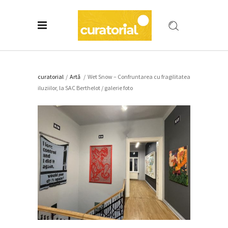
curatorial
/
Artǎ
/
Wet Snow – Confruntarea cu fragilitatea
iluziilor, la SAC Berthelot / galerie foto