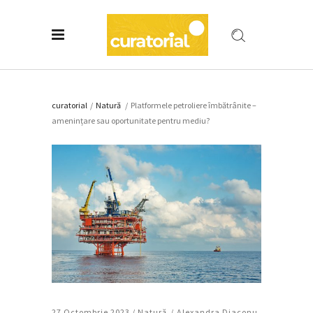
curatorial
/
Natură
/
Platformele petroliere îmbătrânite –
amenințare sau oportunitate pentru mediu?
27 Octombrie 2023 /
Natură
Alexandra Diaconu