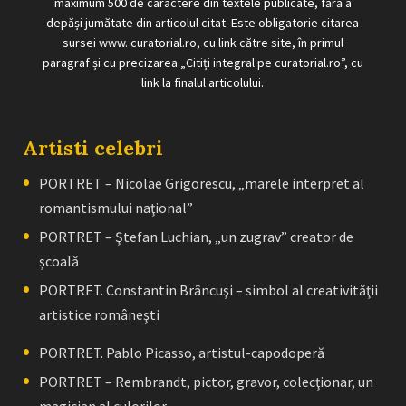
maximum 500 de caractere din textele publicate, fără a
depăși jumătate din articolul citat. Este obligatorie citarea
sursei www. curatorial.ro, cu link către site, în primul
paragraf și cu precizarea „Citiți integral pe curatorial.ro”, cu
link la finalul articolului.
Artisti celebri
PORTRET – Nicolae Grigorescu, „marele interpret al
romantismului naţional”
PORTRET – Ştefan Luchian, „un zugrav” creator de
școală
PORTRET. Constantin Brâncuşi – simbol al creativităţii
artistice româneşti
PORTRET. Pablo Picasso, artistul-capodoperă
PORTRET – Rembrandt, pictor, gravor, colecţionar, un
magician al culorilor