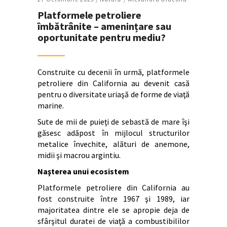
Platformele petroliere
îmbătrânite – amenințare sau
oportunitate pentru mediu?
Construite cu decenii în urmă, platformele
petroliere din California au devenit casă
pentru o diversitate uriaşă de forme de viaţă
marine.
Sute de mii de puieţi de sebastă de mare îşi
găsesc adăpost în mijlocul structurilor
metalice învechite, alături de anemone,
midii şi macrou argintiu.
Naşterea unui ecosistem
Platformele petroliere din California au
fost construite între 1967 şi 1989, iar
majoritatea dintre ele se apropie deja de
sfârşitul duratei de viaţă a combustibililor