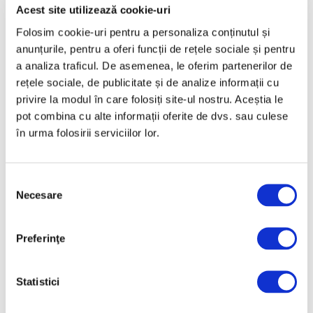
– studiu
Acest site utilizează cookie-uri
6 Noiembrie 2024
Folosim cookie-uri pentru a personaliza conținutul și
anunțurile, pentru a oferi funcții de rețele sociale și pentru
a analiza traficul. De asemenea, le oferim partenerilor de
rețele sociale, de publicitate și de analize informații cu
privire la modul în care folosiți site-ul nostru. Aceștia le
pot combina cu alte informații oferite de dvs. sau culese
în urma folosirii serviciilor lor.
Selecția
Imperiul creat de om, în viziunea
Necesare
consimțământului
Ioanei Cîrlig, la Malmaison
31 Octombrie 2024
Preferinţe
Statistici