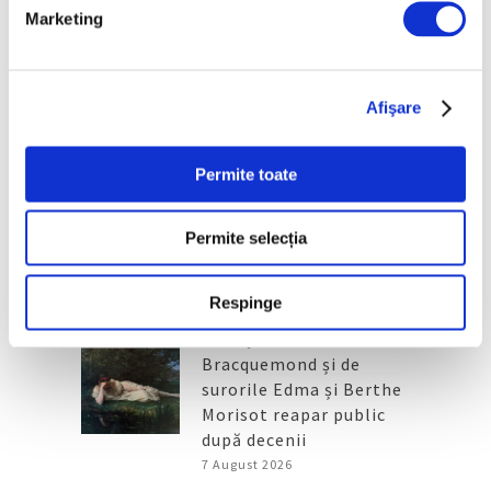
Articole recente
Marketing
Reinterpretare
contemporană a operei
lui Brâncuși, în expoziție
Afişare
de artă urbană la
Belgrad
Permite toate
7 August 2026
Galeriile Uffizi din
Permite selecția
Florența, renovare fără
precedent
7 August 2026
Respinge
Peisaje de Marie
Bracquemond și de
surorile Edma și Berthe
Morisot reapar public
după decenii
7 August 2026