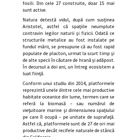
fosili. Din cele 27 construite, doar 15 mai
sunt active.
Natura detestă vidul, după cum susţinea
Aristotel, astfel că spaţiile neumplute
contravin legilor naturii şi fizicii. Odată ce
structurile metalice au fost instalate pe
fundul mării, se presupune că au fost rapid
populate de placton, urmat la scurt timp şi
de alte specii în căutare de hrană şi adăpost.
În decursul a doi ani, un întreg ecosistem a
luat fiinţă.
Conform unui studiu din 2014, platformele
reprezintă unele dintre cele mai productive
habitate oceanice din lume, termen care se
referă la biomasă – sau numărul de
vieţuitoare marine şi dimensiunea spaţiului
pe care îl ocupă – pe unitate de suprafaţă.
Astfel că, platformele sunt de 27 de ori mai
productive decât recifele naturale de stâncă