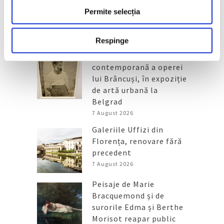
Permite selecția
Articole recente
Respinge
Reinterpretare
contemporană a operei
lui Brâncuși, în expoziție
de artă urbană la
Belgrad
7 August 2026
Galeriile Uffizi din
Florența, renovare fără
precedent
7 August 2026
Peisaje de Marie
Bracquemond și de
surorile Edma și Berthe
Morisot reapar public