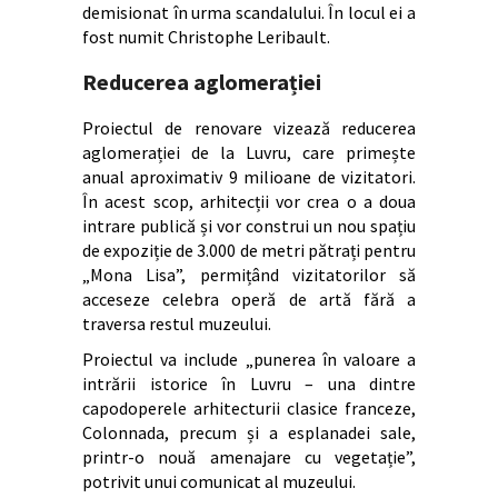
demisionat în urma scandalului. În locul ei a
fost numit Christophe Leribault.
Reducerea aglomerației
Proiectul de renovare vizează reducerea
aglomerației de la Luvru, care primește
anual aproximativ 9 milioane de vizitatori.
În acest scop, arhitecții vor crea o a doua
intrare publică și vor construi un nou spațiu
de expoziție de 3.000 de metri pătrați pentru
„Mona Lisa”, permițând vizitatorilor să
acceseze celebra operă de artă fără a
traversa restul muzeului.
Proiectul va include „punerea în valoare a
intrării istorice în Luvru – una dintre
capodoperele arhitecturii clasice franceze,
Colonnada, precum și a esplanadei sale,
printr-o nouă amenajare cu vegetație”,
potrivit unui comunicat al muzeului.