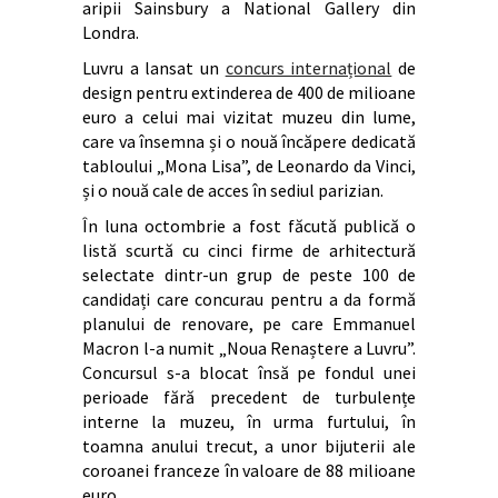
aripii Sainsbury a National Gallery din
Londra.
Luvru a lansat un
concurs internațional
de
design pentru extinderea de 400 de milioane
euro a celui mai vizitat muzeu din lume,
care va însemna și o nouă încăpere dedicată
tabloului „Mona Lisa”, de Leonardo da Vinci,
și o nouă cale de acces în sediul parizian.
În luna octombrie a fost făcută publică o
listă scurtă cu cinci firme de arhitectură
selectate dintr-un grup de peste 100 de
candidați care concurau pentru a da formă
planului de renovare, pe care Emmanuel
Macron l-a numit „Noua Renaștere a Luvru”.
Concursul s-a blocat însă pe fondul unei
perioade fără precedent de turbulențe
interne la muzeu, în urma furtului, în
toamna anului trecut, a unor bijuterii ale
coroanei franceze în valoare de 88 milioane
euro.