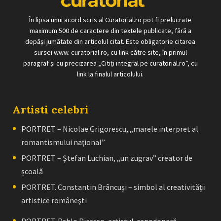
În lipsa unui acord scris al Curatorial.ro pot fi prelucrate
maximum 500 de caractere din textele publicate, fără a
depăși jumătate din articolul citat. Este obligatorie citarea
sursei www. curatorial.ro, cu link către site, în primul
paragraf și cu precizarea „Citiți integral pe curatorial.ro”, cu
link la finalul articolului.
Artisti celebri
PORTRET – Nicolae Grigorescu, „marele interpret al
romantismului naţional”
PORTRET – Ştefan Luchian, „un zugrav” creator de
școală
PORTRET. Constantin Brâncuşi – simbol al creativităţii
artistice româneşti
PORTRET. Pablo Picasso, artistul-capodoperă