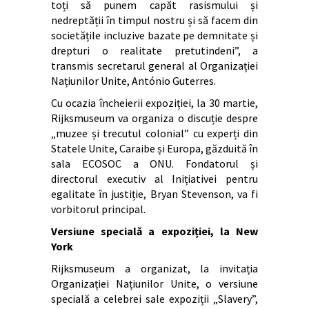
toți să punem capăt rasismului și
nedreptății în timpul nostru și să facem din
societățile incluzive bazate pe demnitate și
drepturi o realitate pretutindeni”, a
transmis secretarul general al Organizației
Națiunilor Unite, António Guterres.
Cu ocazia încheierii expoziției, la 30 martie,
Rijksmuseum va organiza o discuție despre
„muzee și trecutul colonial” cu experți din
Statele Unite, Caraibe și Europa, găzduită în
sala ECOSOC a ONU. Fondatorul și
directorul executiv al Inițiativei pentru
egalitate în justiție, Bryan Stevenson, va fi
vorbitorul principal.
Versiune specială a expoziției, la New
York
Rijksmuseum a organizat, la invitația
Organizației Națiunilor Unite, o versiune
specială a celebrei sale expoziții „Slavery”,