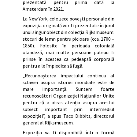
prezentată pentru prima dată la
Amsterdam în 2021.
La New York, cele zece povești personale din
expoziția originală vor fi prezentate în jurul
unui singur obiect din colecția Rijksmuseum:
stocuri de lemn pentru picioare (cca. 1700 –
1850). Folosite în perioada colonială
olandeză, mai multe persoane puteau fi
prinse în acestea ca pedeapsă corporală
pentru a le împiedica să fugă.
„Recunoașterea impactului continuu al
sclaviei asupra istoriei mondiale este de
mare importanță. Suntem foarte
recunoscători Organizației Națiunilor Unite
pentru că a atras atenția asupra acestui
subiect important prin intermediul
expoziției”, a spus Taco Dibbits, directorul
general al Rijksmuseum.
Expoziția va fi disponibilă într-o formă