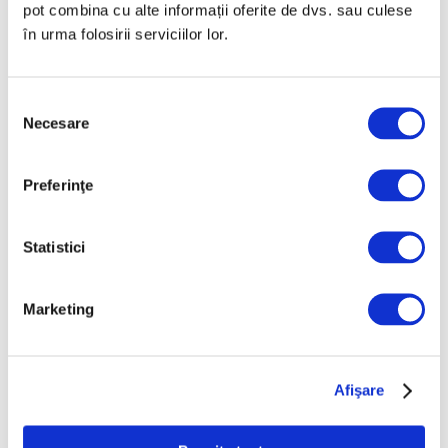
pot combina cu alte informații oferite de dvs. sau culese
cineastului român Andrei Ujică
în urma folosirii serviciilor lor.
5 August 2026
Selecția
Necesare
consimțământului
Articole recente
Preferinţe
Operele lui Pollock și
Rothko contribuie la
Statistici
elucidarea unui mister
științific vechi de zeci de
ani
Marketing
6 August 2026
Artown Now – O sută de
artiști, în anuala de artă
Afişare
urbană la Ploiești
6 August 2026