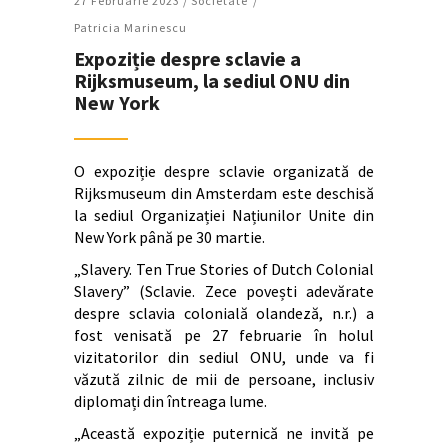
27 Februarie 2023 /
Societate
Patricia Marinescu
Expoziție despre sclavie a
Rijksmuseum, la sediul ONU din
New York
O expoziție despre sclavie organizată de
Rijksmuseum din Amsterdam este deschisă
la sediul Organizației Națiunilor Unite din
New York până pe 30 martie.
„Slavery. Ten True Stories of Dutch Colonial
Slavery” (Sclavie. Zece povești adevărate
despre sclavia colonială olandeză, n.r.) a
fost venisată pe 27 februarie în holul
vizitatorilor din sediul ONU, unde va fi
văzută zilnic de mii de persoane, inclusiv
diplomați din întreaga lume.
„Această expoziție puternică ne invită pe